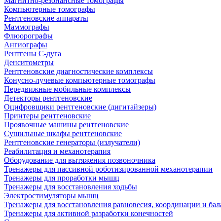
Магнитно-резонансные томографы
Компьютерные томографы
Рентгеновские аппараты
Маммографы
Флюорографы
Ангиографы
Рентгены С-дуга
Денситометры
Рентгеновские диагностические комплексы
Конусно-лучевые компьютерные томографы
Передвижные мобильные комплексы
Детекторы рентгеновские
Оцифровщики рентгеновские (дигитайзеры)
Принтеры рентгеновские
Проявочные машины рентгеновские
Сушильные шкафы рентгеновские
Рентгеновские генераторы (излучатели)
Реабилитация и механотерапия
Оборудование для вытяжения позвоночника
Тренажеры для пассивной роботизированной механотерапии
Тренажеры для проработки мышц
Тренажеры для восстановления ходьбы
Электростимуляторы мышц
Тренажеры для восстановления равновесия, координации и бал
Тренажеры для активной разработки конечностей