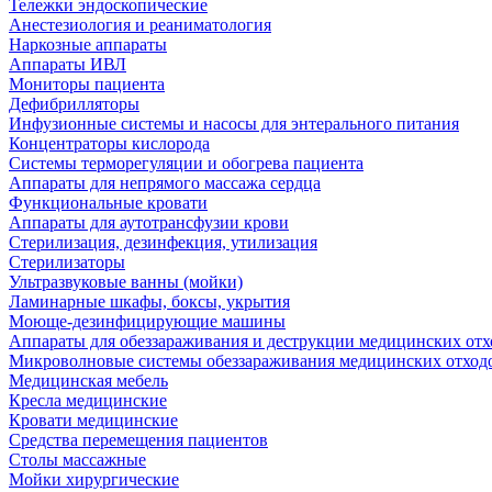
Тележки эндоскопические
Анестезиология и реаниматология
Наркозные аппараты
Аппараты ИВЛ
Мониторы пациента
Дефибрилляторы
Инфузионные системы и насосы для энтерального питания
Концентраторы кислорода
Системы терморегуляции и обогрева пациента
Аппараты для непрямого массажа сердца
Функциональные кровати
Аппараты для аутотрансфузии крови
Стерилизация, дезинфекция, утилизация
Стерилизаторы
Ультразвуковые ванны (мойки)
Ламинарные шкафы, боксы, укрытия
Моюще-дезинфицирующие машины
Аппараты для обеззараживания и деструкции медицинских отх
Микроволновые системы обеззараживания медицинских отход
Медицинская мебель
Кресла медицинские
Кровати медицинские
Средства перемещения пациентов
Столы массажные
Мойки хирургические