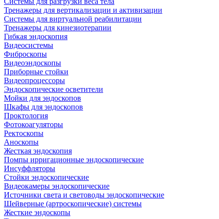
Системы для разгрузки веса тела
Тренажеры для вертикализации и активизации
Системы для виртуальной реабилитации
Тренажеры для кинезиотерапии
Гибкая эндоскопия
Видеосистемы
Фиброскопы
Видеоэндоскопы
Приборные стойки
Видеопроцессоры
Эндоскопические осветители
Мойки для эндоскопов
Шкафы для эндоскопов
Проктология
Фотокоагуляторы
Ректоскопы
Аноскопы
Жесткая эндоскопия
Помпы ирригационные эндоскопические
Инсуффляторы
Стойки эндоскопические
Видеокамеры эндоскопические
Источники света и световоды эндоскопические
Шейверные (артроскопические) системы
Жесткие эндоскопы