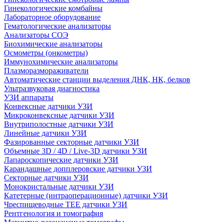
Гинекологические комбайны
Лабораторное оборудование
Гематологические анализаторы
Анализаторы СОЭ
Биохимические анализаторы
Осмометры (онкометры)
Иммунохимические анализаторы
Плазморазмораживатели
Автоматические станции выделения ДНК, НК, белков
Ультразвуковая диагностика
УЗИ аппараты
Конвексные датчики УЗИ
Микроконвексные датчики УЗИ
Внутриполостные датчики УЗИ
Линейные датчики УЗИ
Фазированные секторные датчики УЗИ
Объемные 3D / 4D / Live-3D датчики УЗИ
Лапароскопические датчики УЗИ
Карандашные допплеровские датчики УЗИ
Секторные датчики УЗИ
Монокристальные датчики УЗИ
Катетерные (интраоперационные) датчики УЗИ
Чреспищеводные TEE датчики УЗИ
Рентгенология и томография