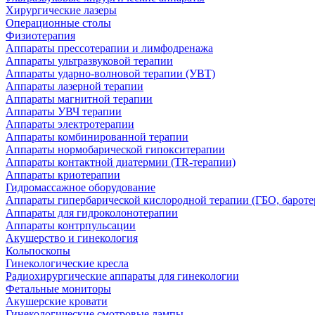
Хирургические лазеры
Операционные столы
Физиотерапия
Аппараты прессотерапии и лимфодренажа
Аппараты ультразвуковой терапии
Аппараты ударно-волновой терапии (УВТ)
Аппараты лазерной терапии
Аппараты магнитной терапии
Аппараты УВЧ терапии
Аппараты электротерапии
Аппараты комбинированной терапии
Аппараты нормобарической гипокситерапии
Аппараты контактной диатермии (TR-терапии)
Аппараты криотерапии
Гидромассажное оборудование
Аппараты гипербарической кислородной терапии (ГБО, бароте
Аппараты для гидроколонотерапии
Аппараты контрпульсации
Акушерство и гинекология
Кольпоскопы
Гинекологические кресла
Радиохирургические аппараты для гинекологии
Фетальные мониторы
Акушерские кровати
Гинекологические смотровые лампы