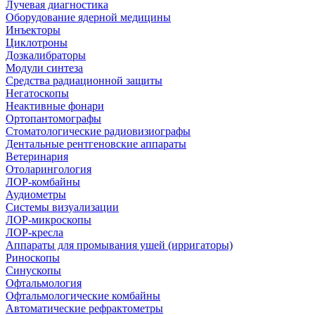
Лучевая диагностика
Оборудование ядерной медицины
Инъекторы
Циклотроны
Дозкалибраторы
Модули синтеза
Средства радиационной защиты
Негатоскопы
Неактивные фонари
Ортопантомографы
Стоматологические радиовизиографы
Дентальные рентгеновские аппараты
Ветеринария
Отоларингология
ЛОР-комбайны
Аудиометры
Системы визуализации
ЛОР-микроскопы
ЛОР-кресла
Аппараты для промывания ушей (ирригаторы)
Риноскопы
Синускопы
Офтальмология
Офтальмологические комбайны
Автоматические рефрактометры