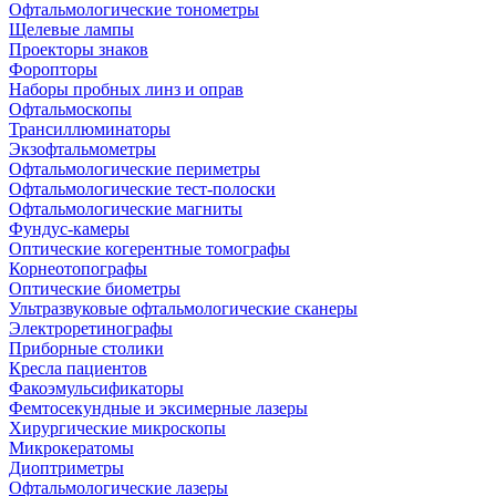
Офтальмологические тонометры
Щелевые лампы
Проекторы знаков
Форопторы
Наборы пробных линз и оправ
Офтальмоскопы
Трансиллюминаторы
Экзофтальмометры
Офтальмологические периметры
Офтальмологические тест-полоски
Офтальмологические магниты
Фундус-камеры
Оптические когерентные томографы
Корнеотопографы
Оптические биометры
Ультразвуковые офтальмологические сканеры
Электроретинографы
Приборные столики
Кресла пациентов
Факоэмульсификаторы
Фемтосекундные и эксимерные лазеры
Хирургические микроскопы
Микрокератомы
Диоптриметры
Офтальмологические лазеры