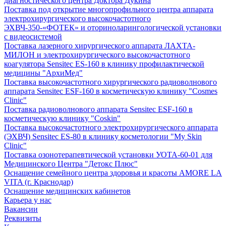
диагностического центра Доктора Дукина
Поставка под открытие многопрофильного центра аппарата
электрохирургического высокочастотного
ЭХВЧ-350-«ФОТЕК» и оториноларингологической установки
с видеосистемой
Поставка лазерного хирургического аппарата ЛАХТА-
МИЛОН и электрохирургического высокочастотного
коагулятора Sensitec ES-160 в клинику профилактической
медицины "АрхиМед"
Поставка высокочастотного хирургического радиоволнового
аппарата Sensitec ESF-160 в косметическую клинику "Cosmes
Clinic"
Поставка радиоволнового аппарата Sensitec ESF-160 в
косметическую клинику "Coskin"
Поставка высокочастотного электрохирургического аппарата
(ЭХВЧ) Sensitec ES-80 в клинику косметологии "My Skin
Clinic"
Поставка озонотерапевтической установки УОТА-60-01 для
Медицинского Центра "Детокс Плюс"
Оснащение семейного центра здоровья и красоты AMORE LA
VITA (г. Краснодар)
Оснащение медицинских кабинетов
Карьера у нас
Вакансии
Реквизиты