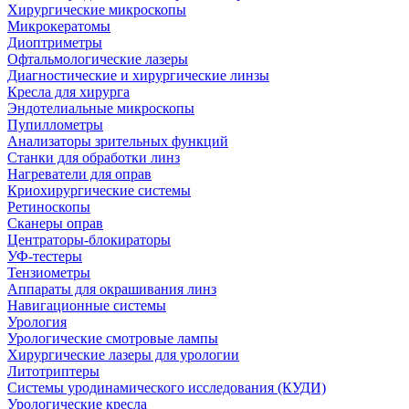
Хирургические микроскопы
Микрокератомы
Диоптриметры
Офтальмологические лазеры
Диагностические и хирургические линзы
Кресла для хирурга
Эндотелиальные микроскопы
Пупиллометры
Анализаторы зрительных функций
Станки для обработки линз
Нагреватели для оправ
Криохирургические системы
Ретиноскопы
Сканеры оправ
Центраторы-блокираторы
УФ-тестеры
Тензиометры
Аппараты для окрашивания линз
Навигационные системы
Урология
Урологические смотровые лампы
Хирургические лазеры для урологии
Литотриптеры
Системы уродинамического исследования (КУДИ)
Урологические кресла