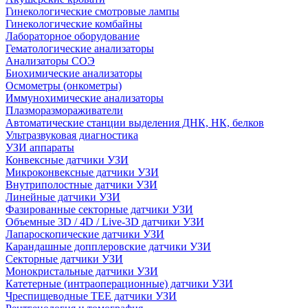
Гинекологические смотровые лампы
Гинекологические комбайны
Лабораторное оборудование
Гематологические анализаторы
Анализаторы СОЭ
Биохимические анализаторы
Осмометры (онкометры)
Иммунохимические анализаторы
Плазморазмораживатели
Автоматические станции выделения ДНК, НК, белков
Ультразвуковая диагностика
УЗИ аппараты
Конвексные датчики УЗИ
Микроконвексные датчики УЗИ
Внутриполостные датчики УЗИ
Линейные датчики УЗИ
Фазированные секторные датчики УЗИ
Объемные 3D / 4D / Live-3D датчики УЗИ
Лапароскопические датчики УЗИ
Карандашные допплеровские датчики УЗИ
Секторные датчики УЗИ
Монокристальные датчики УЗИ
Катетерные (интраоперационные) датчики УЗИ
Чреспищеводные TEE датчики УЗИ