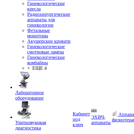
Гинекологические
кресла
Радиохирургические
аппараты для
гинекологии
Фетальные
мониторы
Акушерские кровати
Гинекологические
смотровые лампы
Гинекологические
комбайны
+ ЕЩЕ 4
Лабораторное
оборудование
Кабинет
Аппара
ЭХВЧ-
под
физиотера
Ультразвуковая
аппараты
ключ
диагностика