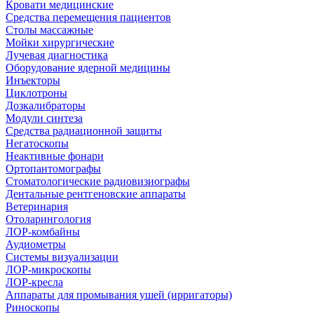
Кровати медицинские
Средства перемещения пациентов
Столы массажные
Мойки хирургические
Лучевая диагностика
Оборудование ядерной медицины
Инъекторы
Циклотроны
Дозкалибраторы
Модули синтеза
Средства радиационной защиты
Негатоскопы
Неактивные фонари
Ортопантомографы
Стоматологические радиовизиографы
Дентальные рентгеновские аппараты
Ветеринария
Отоларингология
ЛОР-комбайны
Аудиометры
Системы визуализации
ЛОР-микроскопы
ЛОР-кресла
Аппараты для промывания ушей (ирригаторы)
Риноскопы