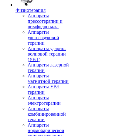
Физиотерапия
Аппараты
прессотерапии и
лимфодренажа
Аппараты
ультразвуковой
терапии
Аппараты ударно-
волновой терапии
(УВТ)
Аппараты лазерной
терапии
Аппараты
магнитной терапии
Аппараты УВЧ
терапии
Аппараты
электротерапии
Аппараты
комбинированной
терапии
Аппараты
нормобарической
гипокситерапии