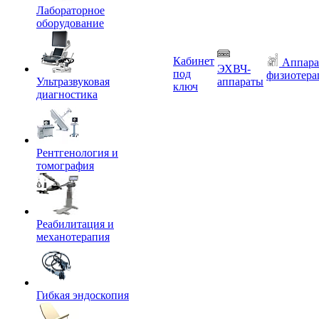
Лабораторное
оборудование
Кабинет
Аппара
ЭХВЧ-
под
физиотера
Ультразвуковая
аппараты
ключ
диагностика
Рентгенология и
томография
Реабилитация и
механотерапия
Гибкая эндоскопия