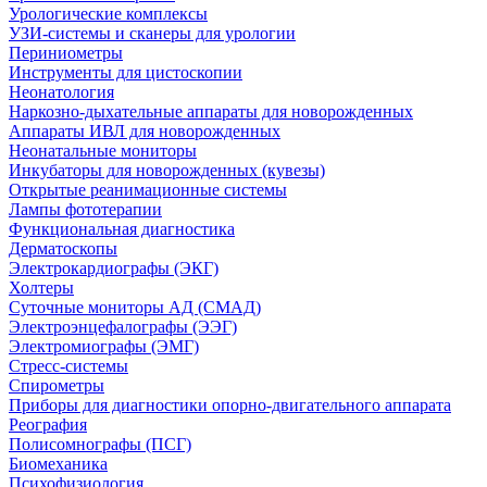
Урологические комплексы
УЗИ-системы и сканеры для урологии
Периниометры
Инструменты для цистоскопии
Неонатология
Наркозно-дыхательные аппараты для новорожденных
Аппараты ИВЛ для новорожденных
Неонатальные мониторы
Инкубаторы для новорожденных (кувезы)
Открытые реанимационные системы
Лампы фототерапии
Функциональная диагностика
Дерматоскопы
Электрокардиографы (ЭКГ)
Холтеры
Суточные мониторы АД (СМАД)
Электроэнцефалографы (ЭЭГ)
Электромиографы (ЭМГ)
Стресс-системы
Спирометры
Приборы для диагностики опорно-двигательного аппарата
Реография
Полисомнографы (ПСГ)
Биомеханика
Психофизиология