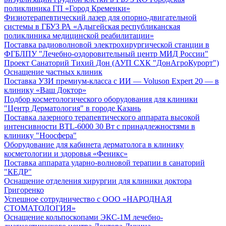
поликлиника ГП «Город Кременки»
Физиотерапевтический лазер для опорно-двигательной
системы в ГБУЗ РА «Адыгейская республиканская
поликлиника медицинской реабилитации»
Поставка радиоволновой электрохирургической станции в
ФГБЛПУ "Лечебно-оздоровительный центр МИД России"
Проект Санаторий Тихий Дон (АУП СХК "ДонАгроКурорт")
Оснащение частных клиник
Поставка УЗИ премиум-класса с ИИ — Voluson Expert 20 — в
клинику «Ваш Доктор»
Подбор косметологического оборудования для клиники
"Центр Дерматология" в городе Казань
Поставка лазерного терапевтического аппарата высокой
интенсивности BTL-6000 30 Вт с принадлежностями в
клинику "Ноосфера"
Оборудование для кабинета дерматолога в клинику
косметологии и здоровья «Феникс»
Поставка аппарата ударно-волновой терапии в санаторий
"КЕДР"
Оснащение отделения хирургии для клиники доктора
Григоренко
Успешное сотрудничество с ООО «НАРОДНАЯ
СТОМАТОЛОГИЯ»
Оснащение кольпоскопами ЭКС-1М лечебно-