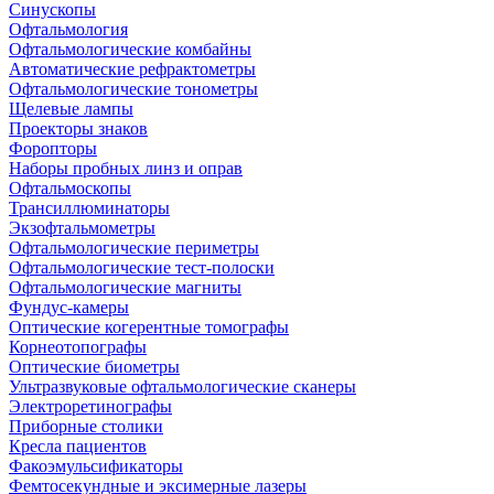
Синускопы
Офтальмология
Офтальмологические комбайны
Автоматические рефрактометры
Офтальмологические тонометры
Щелевые лампы
Проекторы знаков
Форопторы
Наборы пробных линз и оправ
Офтальмоскопы
Трансиллюминаторы
Экзофтальмометры
Офтальмологические периметры
Офтальмологические тест-полоски
Офтальмологические магниты
Фундус-камеры
Оптические когерентные томографы
Корнеотопографы
Оптические биометры
Ультразвуковые офтальмологические сканеры
Электроретинографы
Приборные столики
Кресла пациентов
Факоэмульсификаторы
Фемтосекундные и эксимерные лазеры