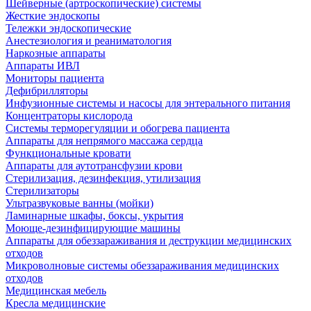
Шейверные (артроскопические) системы
Жесткие эндоскопы
Тележки эндоскопические
Анестезиология и реаниматология
Наркозные аппараты
Аппараты ИВЛ
Мониторы пациента
Дефибрилляторы
Инфузионные системы и насосы для энтерального питания
Концентраторы кислорода
Системы терморегуляции и обогрева пациента
Аппараты для непрямого массажа сердца
Функциональные кровати
Аппараты для аутотрансфузии крови
Стерилизация, дезинфекция, утилизация
Стерилизаторы
Ультразвуковые ванны (мойки)
Ламинарные шкафы, боксы, укрытия
Моюще-дезинфицирующие машины
Аппараты для обеззараживания и деструкции медицинских
отходов
Микроволновые системы обеззараживания медицинских
отходов
Медицинская мебель
Кресла медицинские