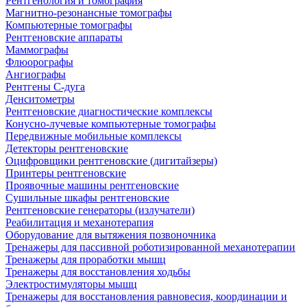
Рентгенология и томография
Магнитно-резонансные томографы
Компьютерные томографы
Рентгеновские аппараты
Маммографы
Флюорографы
Ангиографы
Рентгены С-дуга
Денситометры
Рентгеновские диагностические комплексы
Конусно-лучевые компьютерные томографы
Передвижные мобильные комплексы
Детекторы рентгеновские
Оцифровщики рентгеновские (дигитайзеры)
Принтеры рентгеновские
Проявочные машины рентгеновские
Сушильные шкафы рентгеновские
Рентгеновские генераторы (излучатели)
Реабилитация и механотерапия
Оборудование для вытяжения позвоночника
Тренажеры для пассивной роботизированной механотерапии
Тренажеры для проработки мышц
Тренажеры для восстановления ходьбы
Электростимуляторы мышц
Тренажеры для восстановления равновесия, координации и