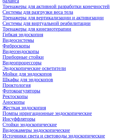
баланса
Тренажеры для активной разработки конечностей
Системы для разгрузки веса тела
Тренажеры для вертикализации и активизации
Системы для виртуальной реабилитации
Тренажеры для кинезиотерапии
Гибкая эндоскопия
Видеосистемы
Фиброскопы
Видеоэндоскопы
Приборные стойки
Видеопроцессоры
Эндоскопические осветители
Мойки для эндоскопов
Шкафы для эндоскопов
Проктология
Фотокоагуляторы
Ректоскопы
Аноскопы
Жесткая эндоскопия
Помпы ирригационные эндоскопические
Инсуффляторы
Стойки эндоскопические
Видеокамеры эндоскопические
Источники света и световоды эндоскопические