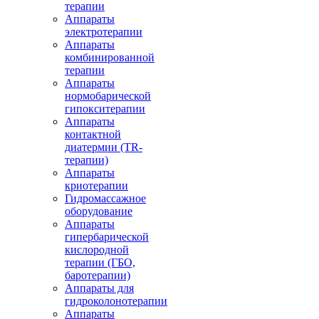
терапии
Аппараты
электротерапии
Аппараты
комбинированной
терапии
Аппараты
нормобарической
гипокситерапии
Аппараты
контактной
диатермии (TR-
терапии)
Аппараты
криотерапии
Гидромассажное
оборудование
Аппараты
гипербарической
кислородной
терапии (ГБО,
баротерапии)
Аппараты для
гидроколонотерапии
Аппараты