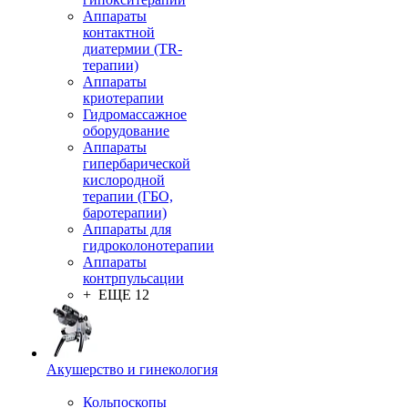
Аппараты
контактной
диатермии (TR-
терапии)
Аппараты
криотерапии
Гидромассажное
оборудование
Аппараты
гипербарической
кислородной
терапии (ГБО,
баротерапии)
Аппараты для
гидроколонотерапии
Аппараты
контрпульсации
+ ЕЩЕ 12
Акушерство и гинекология
Кольпоскопы