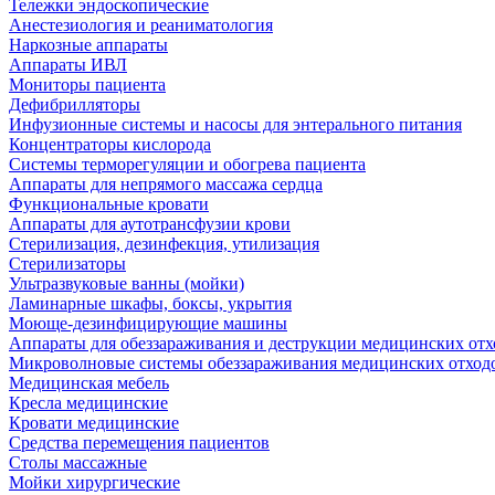
Тележки эндоскопические
Анестезиология и реаниматология
Наркозные аппараты
Аппараты ИВЛ
Мониторы пациента
Дефибрилляторы
Инфузионные системы и насосы для энтерального питания
Концентраторы кислорода
Системы терморегуляции и обогрева пациента
Аппараты для непрямого массажа сердца
Функциональные кровати
Аппараты для аутотрансфузии крови
Стерилизация, дезинфекция, утилизация
Стерилизаторы
Ультразвуковые ванны (мойки)
Ламинарные шкафы, боксы, укрытия
Моюще-дезинфицирующие машины
Аппараты для обеззараживания и деструкции медицинских отх
Микроволновые системы обеззараживания медицинских отход
Медицинская мебель
Кресла медицинские
Кровати медицинские
Средства перемещения пациентов
Столы массажные
Мойки хирургические