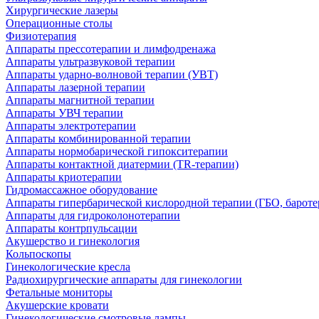
Хирургические лазеры
Операционные столы
Физиотерапия
Аппараты прессотерапии и лимфодренажа
Аппараты ультразвуковой терапии
Аппараты ударно-волновой терапии (УВТ)
Аппараты лазерной терапии
Аппараты магнитной терапии
Аппараты УВЧ терапии
Аппараты электротерапии
Аппараты комбинированной терапии
Аппараты нормобарической гипокситерапии
Аппараты контактной диатермии (TR-терапии)
Аппараты криотерапии
Гидромассажное оборудование
Аппараты гипербарической кислородной терапии (ГБО, бароте
Аппараты для гидроколонотерапии
Аппараты контрпульсации
Акушерство и гинекология
Кольпоскопы
Гинекологические кресла
Радиохирургические аппараты для гинекологии
Фетальные мониторы
Акушерские кровати
Гинекологические смотровые лампы