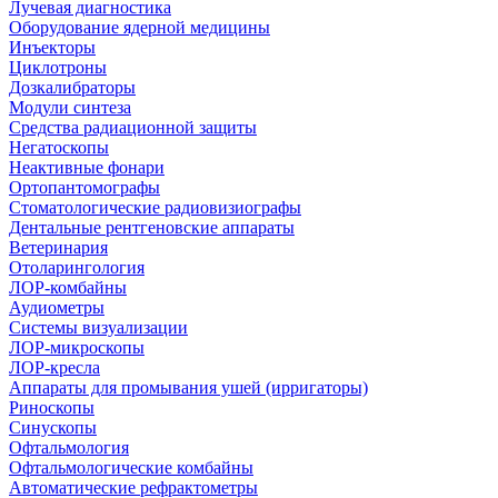
Лучевая диагностика
Оборудование ядерной медицины
Инъекторы
Циклотроны
Дозкалибраторы
Модули синтеза
Средства радиационной защиты
Негатоскопы
Неактивные фонари
Ортопантомографы
Стоматологические радиовизиографы
Дентальные рентгеновские аппараты
Ветеринария
Отоларингология
ЛОР-комбайны
Аудиометры
Системы визуализации
ЛОР-микроскопы
ЛОР-кресла
Аппараты для промывания ушей (ирригаторы)
Риноскопы
Синускопы
Офтальмология
Офтальмологические комбайны
Автоматические рефрактометры