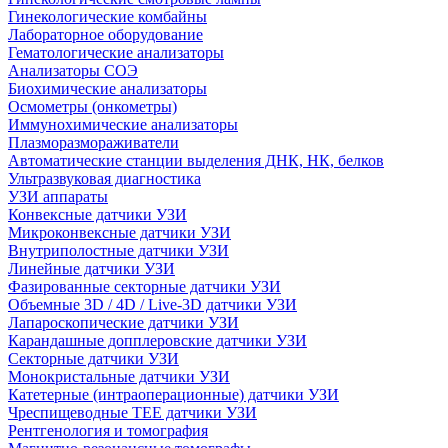
Гинекологические комбайны
Лабораторное оборудование
Гематологические анализаторы
Анализаторы СОЭ
Биохимические анализаторы
Осмометры (онкометры)
Иммунохимические анализаторы
Плазморазмораживатели
Автоматические станции выделения ДНК, НК, белков
Ультразвуковая диагностика
УЗИ аппараты
Конвексные датчики УЗИ
Микроконвексные датчики УЗИ
Внутриполостные датчики УЗИ
Линейные датчики УЗИ
Фазированные секторные датчики УЗИ
Объемные 3D / 4D / Live-3D датчики УЗИ
Лапароскопические датчики УЗИ
Карандашные допплеровские датчики УЗИ
Секторные датчики УЗИ
Монокристальные датчики УЗИ
Катетерные (интраоперационные) датчики УЗИ
Чреспищеводные TEE датчики УЗИ
Рентгенология и томография