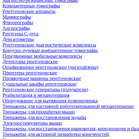
Магнитно-резонансные томографы
Компьютерные томографы
Рентгеновские аппараты
Маммографы
Флюорографы
Ангиографы
Рентгены С-дуга
Денситометры
Рентгеновские диагностические комплексы
Конусно-лучевые компьютерные томографы
Передвижные мобильные комплексы
Детекторы рентгеновские
Оцифровщики рентгеновские (дигитайзеры)
Принтеры рентгеновские
Проявочные машины рентгеновские
Сушильные шкафы рентгеновские
Рентгеновские генераторы (излучатели)
Реабилитация и механотерапия
Оборудование для вытяжения позвоночника
Тренажеры для пассивной роботизированной механотерапии
Тренажеры для проработки мышц
Тренажеры для восстановления ходьбы
Электростимуляторы мышц
Тренажеры для восстановления равновесия, координации и бал
Тренажеры для активной разработки конечностей