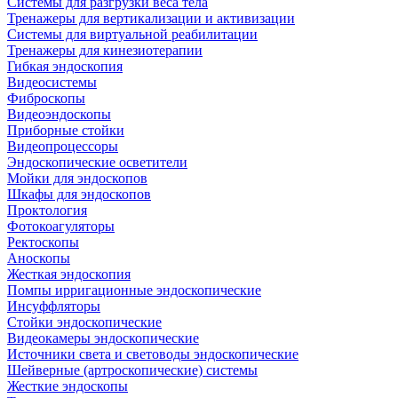
Системы для разгрузки веса тела
Тренажеры для вертикализации и активизации
Системы для виртуальной реабилитации
Тренажеры для кинезиотерапии
Гибкая эндоскопия
Видеосистемы
Фиброскопы
Видеоэндоскопы
Приборные стойки
Видеопроцессоры
Эндоскопические осветители
Мойки для эндоскопов
Шкафы для эндоскопов
Проктология
Фотокоагуляторы
Ректоскопы
Аноскопы
Жесткая эндоскопия
Помпы ирригационные эндоскопические
Инсуффляторы
Стойки эндоскопические
Видеокамеры эндоскопические
Источники света и световоды эндоскопические
Шейверные (артроскопические) системы
Жесткие эндоскопы