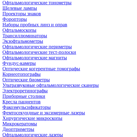
Офтальмологические тонометры
Щелевые лампы
Проекторы знаков
Форопторы
Наборы пробных линз и оправ
Офтальмоскопы
Трансиллюминаторы
Экзофтальмометры
Офтальмологические периметры
Офтальмологические тест-полоски
Офтальмологические магниты
Фундус-камеры
Оптические когерентные томографы
Корнеотопографы
Оптические биометры
Ультразвуковые офтальмологические сканеры
Электроретинографы
Приборные столики
Кресла пациентов
Факоэмульсификаторы
Фемтосекундные и эксимерные лазеры
Хирургические микроскопы
Микрокератомы
Диоптриметры
Офтальмологические лазеры