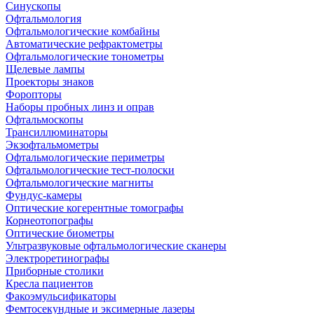
Синускопы
Офтальмология
Офтальмологические комбайны
Автоматические рефрактометры
Офтальмологические тонометры
Щелевые лампы
Проекторы знаков
Форопторы
Наборы пробных линз и оправ
Офтальмоскопы
Трансиллюминаторы
Экзофтальмометры
Офтальмологические периметры
Офтальмологические тест-полоски
Офтальмологические магниты
Фундус-камеры
Оптические когерентные томографы
Корнеотопографы
Оптические биометры
Ультразвуковые офтальмологические сканеры
Электроретинографы
Приборные столики
Кресла пациентов
Факоэмульсификаторы
Фемтосекундные и эксимерные лазеры