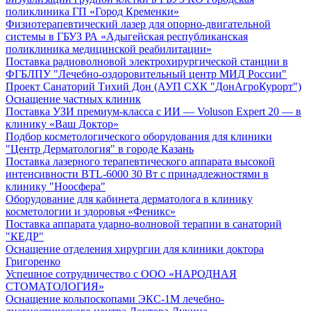
поликлиника ГП «Город Кременки»
Физиотерапевтический лазер для опорно-двигательной
системы в ГБУЗ РА «Адыгейская республиканская
поликлиника медицинской реабилитации»
Поставка радиоволновой электрохирургической станции в
ФГБЛПУ "Лечебно-оздоровительный центр МИД России"
Проект Санаторий Тихий Дон (АУП СХК "ДонАгроКурорт")
Оснащение частных клиник
Поставка УЗИ премиум-класса с ИИ — Voluson Expert 20 — в
клинику «Ваш Доктор»
Подбор косметологического оборудования для клиники
"Центр Дерматология" в городе Казань
Поставка лазерного терапевтического аппарата высокой
интенсивности BTL-6000 30 Вт с принадлежностями в
клинику "Ноосфера"
Оборудование для кабинета дерматолога в клинику
косметологии и здоровья «Феникс»
Поставка аппарата ударно-волновой терапии в санаторий
"КЕДР"
Оснащение отделения хирургии для клиники доктора
Григоренко
Успешное сотрудничество с ООО «НАРОДНАЯ
СТОМАТОЛОГИЯ»
Оснащение кольпоскопами ЭКС-1М лечебно-