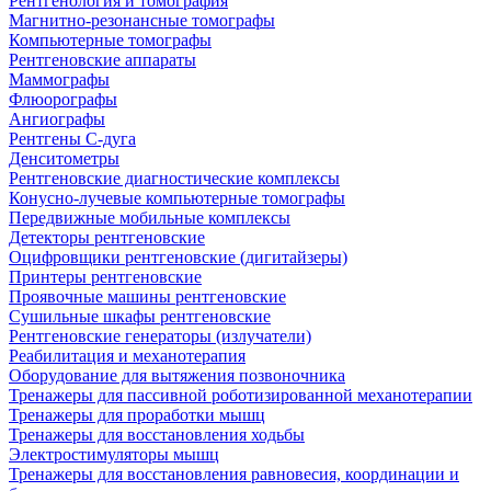
Рентгенология и томография
Магнитно-резонансные томографы
Компьютерные томографы
Рентгеновские аппараты
Маммографы
Флюорографы
Ангиографы
Рентгены С-дуга
Денситометры
Рентгеновские диагностические комплексы
Конусно-лучевые компьютерные томографы
Передвижные мобильные комплексы
Детекторы рентгеновские
Оцифровщики рентгеновские (дигитайзеры)
Принтеры рентгеновские
Проявочные машины рентгеновские
Сушильные шкафы рентгеновские
Рентгеновские генераторы (излучатели)
Реабилитация и механотерапия
Оборудование для вытяжения позвоночника
Тренажеры для пассивной роботизированной механотерапии
Тренажеры для проработки мышц
Тренажеры для восстановления ходьбы
Электростимуляторы мышц
Тренажеры для восстановления равновесия, координации и