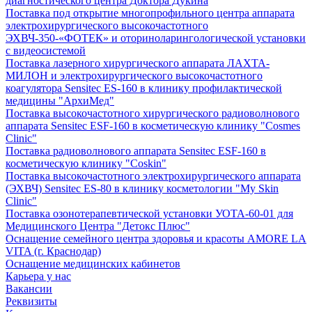
диагностического центра Доктора Дукина
Поставка под открытие многопрофильного центра аппарата
электрохирургического высокочастотного
ЭХВЧ-350-«ФОТЕК» и оториноларингологической установки
с видеосистемой
Поставка лазерного хирургического аппарата ЛАХТА-
МИЛОН и электрохирургического высокочастотного
коагулятора Sensitec ES-160 в клинику профилактической
медицины "АрхиМед"
Поставка высокочастотного хирургического радиоволнового
аппарата Sensitec ESF-160 в косметическую клинику "Cosmes
Clinic"
Поставка радиоволнового аппарата Sensitec ESF-160 в
косметическую клинику "Coskin"
Поставка высокочастотного электрохирургического аппарата
(ЭХВЧ) Sensitec ES-80 в клинику косметологии "My Skin
Clinic"
Поставка озонотерапевтической установки УОТА-60-01 для
Медицинского Центра "Детокс Плюс"
Оснащение семейного центра здоровья и красоты AMORE LA
VITA (г. Краснодар)
Оснащение медицинских кабинетов
Карьера у нас
Вакансии
Реквизиты