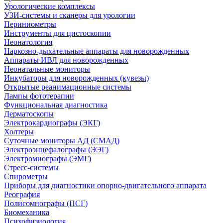
Урологические комплексы
УЗИ-системы и сканеры для урологии
Периниометры
Инструменты для цистоскопии
Неонатология
Наркозно-дыхательные аппараты для новорожденных
Аппараты ИВЛ для новорожденных
Неонатальные мониторы
Инкубаторы для новорожденных (кувезы)
Открытые реанимационные системы
Лампы фототерапии
Функциональная диагностика
Дерматоскопы
Электрокардиографы (ЭКГ)
Холтеры
Суточные мониторы АД (СМАД)
Электроэнцефалографы (ЭЭГ)
Электромиографы (ЭМГ)
Стресс-системы
Спирометры
Приборы для диагностики опорно-двигательного аппарата
Реография
Полисомнографы (ПСГ)
Биомеханика
Психофизиология