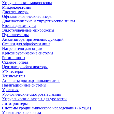
Хирургические микроскопы
Микрокератомы
Диоптриметры
Офтальмологические лазеры
Диагностические и хирургические линзы
Кресла для хирурга
Эндотелиальные микроскопы
Пупиллометры
Анализаторы зрительных функций
Станки для обработки линз
Нагреватели для оправ
Криохирургические системы
Ретиноскопы
Сканеры оправ
Центраторы-блокираторы
УФ-тестеры
Тензиометры
Аппараты для окрашивания линз
Навигационные системы
Урология
Урологические смотровые лампы
Хирургические лазеры для урологии
Литотриптеры
Системы уродинамического исследования (КУДИ)
Урологические кресла