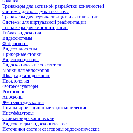
баланса
Тренажеры для активной разработки конечностей
Системы для разгрузки веса тела
Тренажеры для вертикализации и активизации
Системы для виртуальной реабилитации
Тренажеры для кинезиотерапии
Гибкая эндоскопия
Видеосистемы
Фиброскопы
Видеоэндоскопы
Приборные стойки
Видеопроцессоры
Эндоскопические осветители
Мойки для эндоскопов
Шкафы для эндоскопов
Проктология
Фотокоагуляторы
Ректоскопы
Аноскопы
Жесткая эндоскопия
Помпы ирригационные эндоскопические
Инсуффляторы
Стойки эндоскопические
Видеокамеры эндоскопические
Источники света и световоды эндоскопические