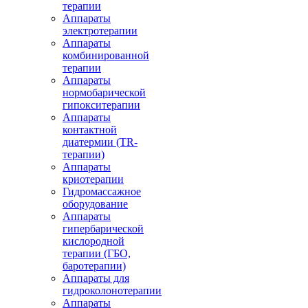
терапии
Аппараты
электротерапии
Аппараты
комбинированной
терапии
Аппараты
нормобарической
гипокситерапии
Аппараты
контактной
диатермии (TR-
терапии)
Аппараты
криотерапии
Гидромассажное
оборудование
Аппараты
гипербарической
кислородной
терапии (ГБО,
баротерапии)
Аппараты для
гидроколонотерапии
Аппараты