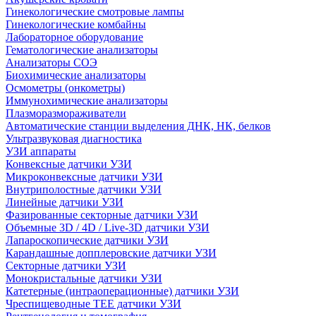
Гинекологические смотровые лампы
Гинекологические комбайны
Лабораторное оборудование
Гематологические анализаторы
Анализаторы СОЭ
Биохимические анализаторы
Осмометры (онкометры)
Иммунохимические анализаторы
Плазморазмораживатели
Автоматические станции выделения ДНК, НК, белков
Ультразвуковая диагностика
УЗИ аппараты
Конвексные датчики УЗИ
Микроконвексные датчики УЗИ
Внутриполостные датчики УЗИ
Линейные датчики УЗИ
Фазированные секторные датчики УЗИ
Объемные 3D / 4D / Live-3D датчики УЗИ
Лапароскопические датчики УЗИ
Карандашные допплеровские датчики УЗИ
Секторные датчики УЗИ
Монокристальные датчики УЗИ
Катетерные (интраоперационные) датчики УЗИ
Чреспищеводные TEE датчики УЗИ