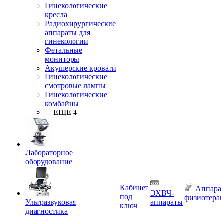
Гинекологические
кресла
Радиохирургические
аппараты для
гинекологии
Фетальные
мониторы
Акушерские кровати
Гинекологические
смотровые лампы
Гинекологические
комбайны
+ ЕЩЕ 4
Лабораторное
оборудование
Кабинет
Аппара
ЭХВЧ-
под
физиотера
Ультразвуковая
аппараты
ключ
диагностика