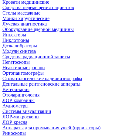
Кровати медицинские
Средства перемещения пациентов
Столы массажные
Мойки хирургические
Лучевая диагностика
Оборудование ядерной медицины
Инъекторы
Циклотроны
Дозкалибраторы
Модули синтеза
Средства радиационной защиты
Негатоскопы
Неактивные фонари
Ортопантомографы
Стоматологические радиовизиографы
Дентальные рентгеновские аппараты
Ветеринария
Отоларингология
ЛОР-комбайны
Аудиометры
Системы визуализации
ЛОР-микроскопы
ЛОР-кресла
Аппараты для промывания ушей (ирригаторы)
Риноскопы