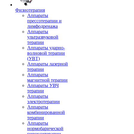
Физиотерапия
Аппараты
прессотерапии и
лимфодренажа
Аппараты
ультразвуковой
терапии
Аппараты ударно-
волновой терапии
(УВТ)
Аппараты лазерной
терапии
Аппараты
магнитной терапии
Аппараты УВЧ
терапии
Аппараты
электротерапии
Аппараты
комбинированной
терапии
Аппараты
нормобарической
гипокситерапии