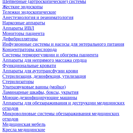
Шейверные (артроскопические) системы
Жесткие эндоскопы
Тележки эндоскопические
Анестезиология и реаниматология
Наркозные аппараты
Аппараты ИВЛ
Мониторы пациента
Дефибрилляторы
Инфузионные системы и насосы для энтерального питания
Концентраторы кислорода
Системы терморегуляции и обогрева пациента
Аппараты для непрямого массажа сердца
Функциональные кровати
Аппараты для аутотрансфузии крови
Стерилизация, дезинфекция, утилизация
Стерилизаторы
Ультразвуковые ванны (мойки)
Ламинарные шкафы, боксы, укрытия
Моюще-дезинфицирующие машины
Аппараты для обеззараживания и деструкции медицинских
отходов
Микроволновые системы обеззараживания медицинских
отходов
Медицинская мебель
Кресла медицинские