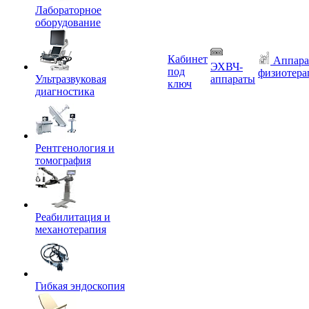
Лабораторное
оборудование
Кабинет
Аппара
ЭХВЧ-
под
физиотера
Ультразвуковая
аппараты
ключ
диагностика
Рентгенология и
томография
Реабилитация и
механотерапия
Гибкая эндоскопия