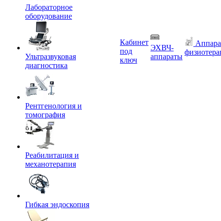
Лабораторное
оборудование
Кабинет
Аппара
ЭХВЧ-
под
физиотера
Ультразвуковая
аппараты
ключ
диагностика
Рентгенология и
томография
Реабилитация и
механотерапия
Гибкая эндоскопия