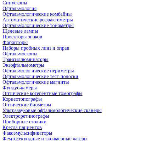
Синускопы
Офтальмология
Офтальмологические комбайны
Автоматические рефрактометры
Офтальмологические тонометры
Щелевые лампы
Проекторы знаков
Форопторы
Наборы пробных линз и оправ
Офтальмоскопы
Трансиллюминаторы
Экзофтальмометры
Офтальмологические периметры
Офтальмологические тест-полоски
Офтальмологические магниты
Фундус-камеры
Оптические когерентные томографы
Корнеотопографы
Оптические биометры
Ультразвуковые офтальмологические сканеры
Электроретинографы
Приборные столики
Кресла пациентов
Факоэмульсификаторы
Фемтосекундные и эксимерные лазеры