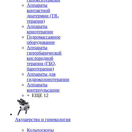
Аппараты
контактной
диатермии (TR-
терапии)
Аппараты
криотерапии
Гидромассажное
оборудование
Аппараты
гипербарической
кислородной
терапии (ГБО,
баротерапии)
Аппараты для
гидроколонотерапии
Аппараты
контрпульсации
+ ЕЩЕ 12
Акушерство и гинекология
Кольпоскопы