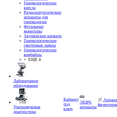
Гинекологические
кресла
Радиохирургические
аппараты для
гинекологии
Фетальные
мониторы
Акушерские кровати
Гинекологические
смотровые лампы
Гинекологические
комбайны
+ ЕЩЕ 4
Лабораторное
оборудование
Кабинет
Аппара
ЭХВЧ-
под
физиотера
Ультразвуковая
аппараты
ключ
диагностика