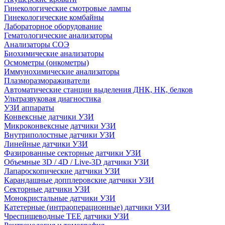
Гинекологические смотровые лампы
Гинекологические комбайны
Лабораторное оборудование
Гематологические анализаторы
Анализаторы СОЭ
Биохимические анализаторы
Осмометры (онкометры)
Иммунохимические анализаторы
Плазморазмораживатели
Автоматические станции выделения ДНК, НК, белков
Ультразвуковая диагностика
УЗИ аппараты
Конвексные датчики УЗИ
Микроконвексные датчики УЗИ
Внутриполостные датчики УЗИ
Линейные датчики УЗИ
Фазированные секторные датчики УЗИ
Объемные 3D / 4D / Live-3D датчики УЗИ
Лапароскопические датчики УЗИ
Карандашные допплеровские датчики УЗИ
Секторные датчики УЗИ
Монокристальные датчики УЗИ
Катетерные (интраоперационные) датчики УЗИ
Чреспищеводные TEE датчики УЗИ