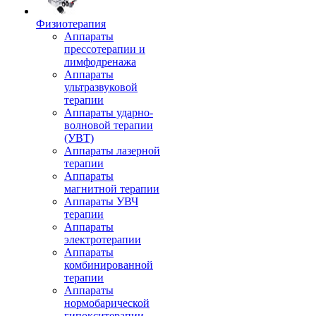
Физиотерапия
Аппараты
прессотерапии и
лимфодренажа
Аппараты
ультразвуковой
терапии
Аппараты ударно-
волновой терапии
(УВТ)
Аппараты лазерной
терапии
Аппараты
магнитной терапии
Аппараты УВЧ
терапии
Аппараты
электротерапии
Аппараты
комбинированной
терапии
Аппараты
нормобарической
гипокситерапии