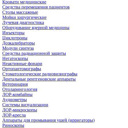
Кровати медицинские
Средства перемещения пациентов
Столы массажные
Мойки хирургические
Лучевая диагностика
Оборудование ядерной медицины
Инъекторы
Циклотроны
Дозкалибраторы
Модули синтеза
Средства радиационной защиты
Негатоскопы
Неактивные фонари
Ортопантомографы
Стоматологические радиовизиографы
Дентальные рентгеновские аппараты
Ветеринария
Отоларингология
ЛОР-комбайны
Аудиометры
Системы визуализации
ЛОР-микроскопы
ЛОР-кресла
Аппараты для промывания ушей (ирригаторы)
Риноскопы