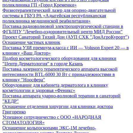
поликлиника ГП «Город Кременки»
Физиотерапевтический лазер для опорно-двигательной
системы в ГБУЗ РА «Адыгейская республиканская
поликлиника медицинской реабилитации»
Поставка радиоволновой электрохирургической станции в
ФГБЛПУ "Лечебно-оздоровительный центр МИД России"
Проект Санаторий Тихий Дон (АУП СХК "ДонАгроКурорт")
Оснащение частных клиник
Поставка УЗИ премиум-класса с ИИ — Voluson Expert 20 — в
клинику «Ваш Доктор»
Подбор косметологического оборудования для клиники
"Центр Дерматология" в городе Казань
Поставка лазерного терапевтического аппарата высокой
интенсивности BTL-6000 30 Вт с принадлежностями в
клинику "Ноосфера"
Оборудование для кабинета дерматолога в клинику
косметологии и здоровья «Феникс»
Поставка аппарата ударно-волновой терапии в санаторий
"КЕДР"
Оснащение отделения хирургии для клиники доктора
Григоренко
Успешное сотрудничество с ООО «НАРОДНАЯ
СТОМАТОЛОГИЯ»
Оснащение кольпоскопами ЭКС-1М лечебно-