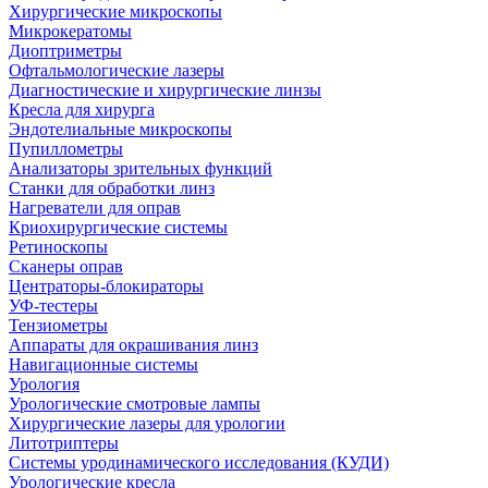
Хирургические микроскопы
Микрокератомы
Диоптриметры
Офтальмологические лазеры
Диагностические и хирургические линзы
Кресла для хирурга
Эндотелиальные микроскопы
Пупиллометры
Анализаторы зрительных функций
Станки для обработки линз
Нагреватели для оправ
Криохирургические системы
Ретиноскопы
Сканеры оправ
Центраторы-блокираторы
УФ-тестеры
Тензиометры
Аппараты для окрашивания линз
Навигационные системы
Урология
Урологические смотровые лампы
Хирургические лазеры для урологии
Литотриптеры
Системы уродинамического исследования (КУДИ)
Урологические кресла