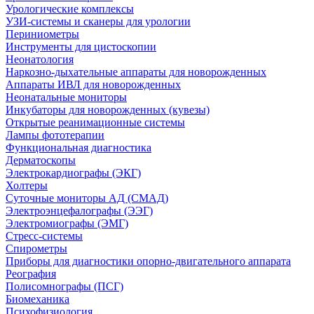
Урологические комплексы
УЗИ-системы и сканеры для урологии
Периниометры
Инструменты для цистоскопии
Неонатология
Наркозно-дыхательные аппараты для новорожденных
Аппараты ИВЛ для новорожденных
Неонатальные мониторы
Инкубаторы для новорожденных (кувезы)
Открытые реанимационные системы
Лампы фототерапии
Функциональная диагностика
Дерматоскопы
Электрокардиографы (ЭКГ)
Холтеры
Суточные мониторы АД (СМАД)
Электроэнцефалографы (ЭЭГ)
Электромиографы (ЭМГ)
Стресс-системы
Спирометры
Приборы для диагностики опорно-двигательного аппарата
Реография
Полисомнографы (ПСГ)
Биомеханика
Психофизиология