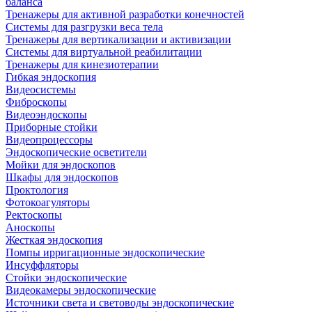
баланса
Тренажеры для активной разработки конечностей
Системы для разгрузки веса тела
Тренажеры для вертикализации и активизации
Системы для виртуальной реабилитации
Тренажеры для кинезиотерапии
Гибкая эндоскопия
Видеосистемы
Фиброскопы
Видеоэндоскопы
Приборные стойки
Видеопроцессоры
Эндоскопические осветители
Мойки для эндоскопов
Шкафы для эндоскопов
Проктология
Фотокоагуляторы
Ректоскопы
Аноскопы
Жесткая эндоскопия
Помпы ирригационные эндоскопические
Инсуффляторы
Стойки эндоскопические
Видеокамеры эндоскопические
Источники света и световоды эндоскопические