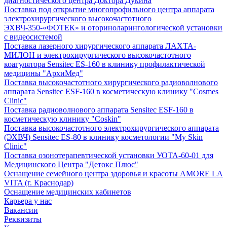
диагностического центра Доктора Дукина
Поставка под открытие многопрофильного центра аппарата
электрохирургического высокочастотного
ЭХВЧ-350-«ФОТЕК» и оториноларингологической установки
с видеосистемой
Поставка лазерного хирургического аппарата ЛАХТА-
МИЛОН и электрохирургического высокочастотного
коагулятора Sensitec ES-160 в клинику профилактической
медицины "АрхиМед"
Поставка высокочастотного хирургического радиоволнового
аппарата Sensitec ESF-160 в косметическую клинику "Cosmes
Clinic"
Поставка радиоволнового аппарата Sensitec ESF-160 в
косметическую клинику "Coskin"
Поставка высокочастотного электрохирургического аппарата
(ЭХВЧ) Sensitec ES-80 в клинику косметологии "My Skin
Clinic"
Поставка озонотерапевтической установки УОТА-60-01 для
Медицинского Центра "Детокс Плюс"
Оснащение семейного центра здоровья и красоты AMORE LA
VITA (г. Краснодар)
Оснащение медицинских кабинетов
Карьера у нас
Вакансии
Реквизиты