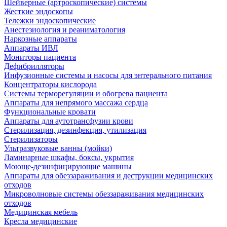
Шейверные (артроскопические) системы
Жесткие эндоскопы
Тележки эндоскопические
Анестезиология и реаниматология
Наркозные аппараты
Аппараты ИВЛ
Мониторы пациента
Дефибрилляторы
Инфузионные системы и насосы для энтерального питания
Концентраторы кислорода
Системы терморегуляции и обогрева пациента
Аппараты для непрямого массажа сердца
Функциональные кровати
Аппараты для аутотрансфузии крови
Стерилизация, дезинфекция, утилизация
Стерилизаторы
Ультразвуковые ванны (мойки)
Ламинарные шкафы, боксы, укрытия
Моюще-дезинфицирующие машины
Аппараты для обеззараживания и деструкции медицинских
отходов
Микроволновые системы обеззараживания медицинских
отходов
Медицинская мебель
Кресла медицинские