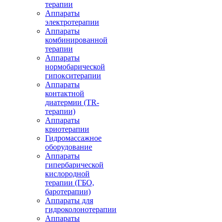
терапии
Аппараты
электротерапии
Аппараты
комбинированной
терапии
Аппараты
нормобарической
гипокситерапии
Аппараты
контактной
диатермии (TR-
терапии)
Аппараты
криотерапии
Гидромассажное
оборудование
Аппараты
гипербарической
кислородной
терапии (ГБО,
баротерапии)
Аппараты для
гидроколонотерапии
Аппараты