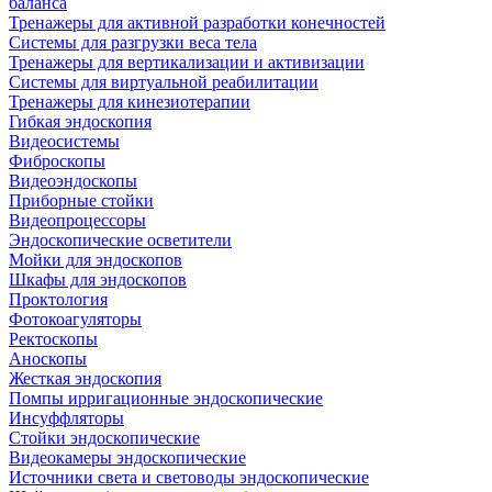
баланса
Тренажеры для активной разработки конечностей
Системы для разгрузки веса тела
Тренажеры для вертикализации и активизации
Системы для виртуальной реабилитации
Тренажеры для кинезиотерапии
Гибкая эндоскопия
Видеосистемы
Фиброскопы
Видеоэндоскопы
Приборные стойки
Видеопроцессоры
Эндоскопические осветители
Мойки для эндоскопов
Шкафы для эндоскопов
Проктология
Фотокоагуляторы
Ректоскопы
Аноскопы
Жесткая эндоскопия
Помпы ирригационные эндоскопические
Инсуффляторы
Стойки эндоскопические
Видеокамеры эндоскопические
Источники света и световоды эндоскопические