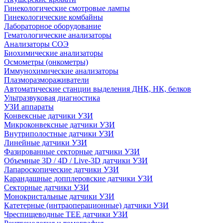
Гинекологические смотровые лампы
Гинекологические комбайны
Лабораторное оборудование
Гематологические анализаторы
Анализаторы СОЭ
Биохимические анализаторы
Осмометры (онкометры)
Иммунохимические анализаторы
Плазморазмораживатели
Автоматические станции выделения ДНК, НК, белков
Ультразвуковая диагностика
УЗИ аппараты
Конвексные датчики УЗИ
Микроконвексные датчики УЗИ
Внутриполостные датчики УЗИ
Линейные датчики УЗИ
Фазированные секторные датчики УЗИ
Объемные 3D / 4D / Live-3D датчики УЗИ
Лапароскопические датчики УЗИ
Карандашные допплеровские датчики УЗИ
Секторные датчики УЗИ
Монокристальные датчики УЗИ
Катетерные (интраоперационные) датчики УЗИ
Чреспищеводные TEE датчики УЗИ