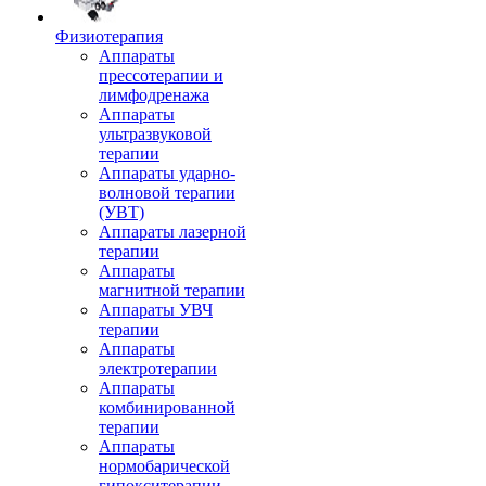
Физиотерапия
Аппараты
прессотерапии и
лимфодренажа
Аппараты
ультразвуковой
терапии
Аппараты ударно-
волновой терапии
(УВТ)
Аппараты лазерной
терапии
Аппараты
магнитной терапии
Аппараты УВЧ
терапии
Аппараты
электротерапии
Аппараты
комбинированной
терапии
Аппараты
нормобарической
гипокситерапии