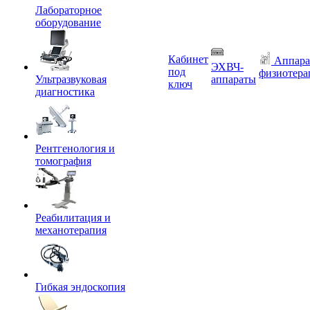
Лабораторное
оборудование
Кабинет
Аппара
ЭХВЧ-
под
физиотера
Ультразвуковая
аппараты
ключ
диагностика
Рентгенология и
томография
Реабилитация и
механотерапия
Гибкая эндоскопия