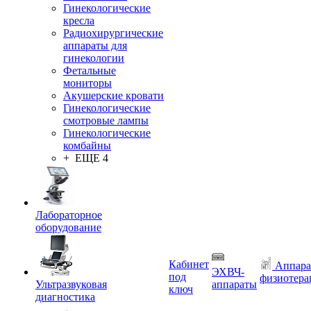
Гинекологические
кресла
Радиохирургические
аппараты для
гинекологии
Фетальные
мониторы
Акушерские кровати
Гинекологические
смотровые лампы
Гинекологические
комбайны
+ ЕЩЕ 4
Лабораторное
оборудование
Кабинет
Аппара
ЭХВЧ-
под
физиотера
Ультразвуковая
аппараты
ключ
диагностика