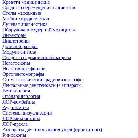
Кровати медицинские
Средства перемещения пациентов
Столы массажные
Мойки хирургические
Лучевая диагностика
Оборудование ядерной медицины
Инъекторы
Циклотроны
Дозкалибраторы
Модули синтеза
Средства радиационной защиты
Негатоскопы
Неактивные фонари
Ортопантомографы
Стоматологические радиовизиографы
Дентальные рентгеновские аппараты
Ветеринария
Отоларингология
ЛОР-комбайны
Аудиометры
Системы визуализации
ЛОР-микроскопы
ЛОР-кресла
Аппараты для промывания ушей (ирригаторы)
Риноскопы