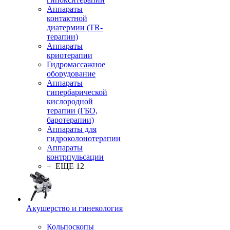
Аппараты
контактной
диатермии (TR-
терапии)
Аппараты
криотерапии
Гидромассажное
оборудование
Аппараты
гипербарической
кислородной
терапии (ГБО,
баротерапии)
Аппараты для
гидроколонотерапии
Аппараты
контрпульсации
+ ЕЩЕ 12
Акушерство и гинекология
Кольпоскопы