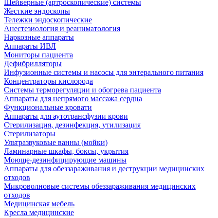
Шейверные (артроскопические) системы
Жесткие эндоскопы
Тележки эндоскопические
Анестезиология и реаниматология
Наркозные аппараты
Аппараты ИВЛ
Мониторы пациента
Дефибрилляторы
Инфузионные системы и насосы для энтерального питания
Концентраторы кислорода
Системы терморегуляции и обогрева пациента
Аппараты для непрямого массажа сердца
Функциональные кровати
Аппараты для аутотрансфузии крови
Стерилизация, дезинфекция, утилизация
Стерилизаторы
Ультразвуковые ванны (мойки)
Ламинарные шкафы, боксы, укрытия
Моюще-дезинфицирующие машины
Аппараты для обеззараживания и деструкции медицинских
отходов
Микроволновые системы обеззараживания медицинских
отходов
Медицинская мебель
Кресла медицинские