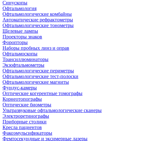
Синускопы
Офтальмология
Офтальмологические комбайны
Автоматические рефрактометры
Офтальмологические тонометры
Щелевые лампы
Проекторы знаков
Форопторы
Наборы пробных линз и оправ
Офтальмоскопы
Трансиллюминаторы
Экзофтальмометры
Офтальмологические периметры
Офтальмологические тест-полоски
Офтальмологические магниты
Фундус-камеры
Оптические когерентные томографы
Корнеотопографы
Оптические биометры
Ультразвуковые офтальмологические сканеры
Электроретинографы
Приборные столики
Кресла пациентов
Факоэмульсификаторы
Фемтосекундные и эксимерные лазеры