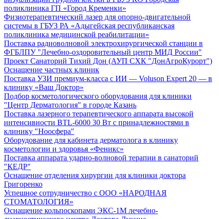
поликлиника ГП «Город Кременки»
Физиотерапевтический лазер для опорно-двигательной
системы в ГБУЗ РА «Адыгейская республиканская
поликлиника медицинской реабилитации»
Поставка радиоволновой электрохирургической станции в
ФГБЛПУ "Лечебно-оздоровительный центр МИД России"
Проект Санаторий Тихий Дон (АУП СХК "ДонАгроКурорт")
Оснащение частных клиник
Поставка УЗИ премиум-класса с ИИ — Voluson Expert 20 — в
клинику «Ваш Доктор»
Подбор косметологического оборудования для клиники
"Центр Дерматология" в городе Казань
Поставка лазерного терапевтического аппарата высокой
интенсивности BTL-6000 30 Вт с принадлежностями в
клинику "Ноосфера"
Оборудование для кабинета дерматолога в клинику
косметологии и здоровья «Феникс»
Поставка аппарата ударно-волновой терапии в санаторий
"КЕДР"
Оснащение отделения хирургии для клиники доктора
Григоренко
Успешное сотрудничество с ООО «НАРОДНАЯ
СТОМАТОЛОГИЯ»
Оснащение кольпоскопами ЭКС-1М лечебно-