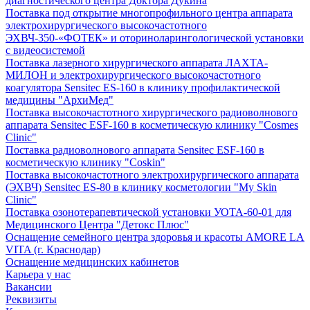
диагностического центра Доктора Дукина
Поставка под открытие многопрофильного центра аппарата
электрохирургического высокочастотного
ЭХВЧ-350-«ФОТЕК» и оториноларингологической установки
с видеосистемой
Поставка лазерного хирургического аппарата ЛАХТА-
МИЛОН и электрохирургического высокочастотного
коагулятора Sensitec ES-160 в клинику профилактической
медицины "АрхиМед"
Поставка высокочастотного хирургического радиоволнового
аппарата Sensitec ESF-160 в косметическую клинику "Cosmes
Clinic"
Поставка радиоволнового аппарата Sensitec ESF-160 в
косметическую клинику "Coskin"
Поставка высокочастотного электрохирургического аппарата
(ЭХВЧ) Sensitec ES-80 в клинику косметологии "My Skin
Clinic"
Поставка озонотерапевтической установки УОТА-60-01 для
Медицинского Центра "Детокс Плюс"
Оснащение семейного центра здоровья и красоты AMORE LA
VITA (г. Краснодар)
Оснащение медицинских кабинетов
Карьера у нас
Вакансии
Реквизиты