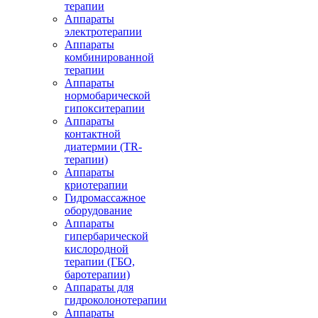
терапии
Аппараты
электротерапии
Аппараты
комбинированной
терапии
Аппараты
нормобарической
гипокситерапии
Аппараты
контактной
диатермии (TR-
терапии)
Аппараты
криотерапии
Гидромассажное
оборудование
Аппараты
гипербарической
кислородной
терапии (ГБО,
баротерапии)
Аппараты для
гидроколонотерапии
Аппараты