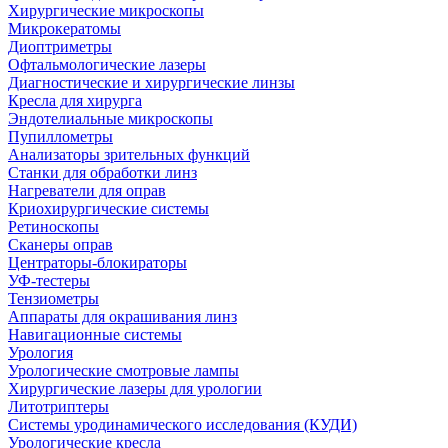
Хирургические микроскопы
Микрокератомы
Диоптриметры
Офтальмологические лазеры
Диагностические и хирургические линзы
Кресла для хирурга
Эндотелиальные микроскопы
Пупиллометры
Анализаторы зрительных функций
Станки для обработки линз
Нагреватели для оправ
Криохирургические системы
Ретиноскопы
Сканеры оправ
Центраторы-блокираторы
УФ-тестеры
Тензиометры
Аппараты для окрашивания линз
Навигационные системы
Урология
Урологические смотровые лампы
Хирургические лазеры для урологии
Литотриптеры
Системы уродинамического исследования (КУДИ)
Урологические кресла