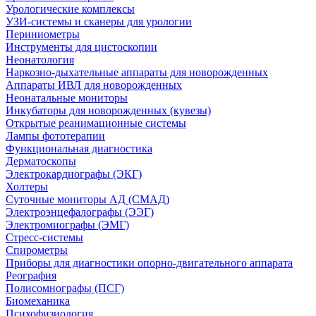
Урологические комплексы
УЗИ-системы и сканеры для урологии
Периниометры
Инструменты для цистоскопии
Неонатология
Наркозно-дыхательные аппараты для новорожденных
Аппараты ИВЛ для новорожденных
Неонатальные мониторы
Инкубаторы для новорожденных (кувезы)
Открытые реанимационные системы
Лампы фототерапии
Функциональная диагностика
Дерматоскопы
Электрокардиографы (ЭКГ)
Холтеры
Суточные мониторы АД (СМАД)
Электроэнцефалографы (ЭЭГ)
Электромиографы (ЭМГ)
Стресс-системы
Спирометры
Приборы для диагностики опорно-двигательного аппарата
Реография
Полисомнографы (ПСГ)
Биомеханика
Психофизиология