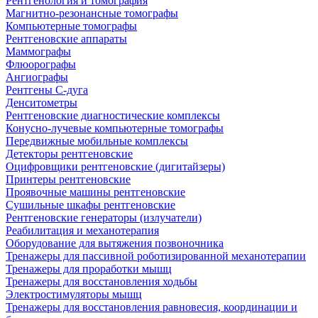
Рентгенология и томография
Магнитно-резонансные томографы
Компьютерные томографы
Рентгеновские аппараты
Маммографы
Флюорографы
Ангиографы
Рентгены С-дуга
Денситометры
Рентгеновские диагностические комплексы
Конусно-лучевые компьютерные томографы
Передвижные мобильные комплексы
Детекторы рентгеновские
Оцифровщики рентгеновские (дигитайзеры)
Принтеры рентгеновские
Проявочные машины рентгеновские
Сушильные шкафы рентгеновские
Рентгеновские генераторы (излучатели)
Реабилитация и механотерапия
Оборудование для вытяжения позвоночника
Тренажеры для пассивной роботизированной механотерапии
Тренажеры для проработки мышц
Тренажеры для восстановления ходьбы
Электростимуляторы мышц
Тренажеры для восстановления равновесия, координации и