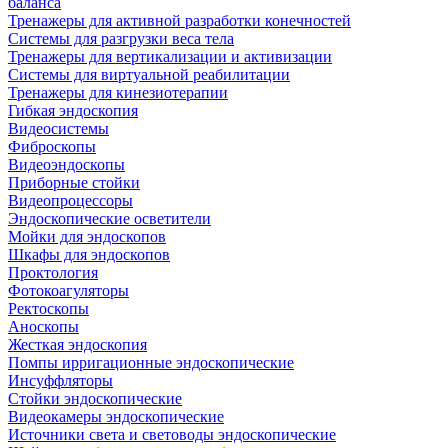
баланса
Тренажеры для активной разработки конечностей
Системы для разгрузки веса тела
Тренажеры для вертикализации и активизации
Системы для виртуальной реабилитации
Тренажеры для кинезиотерапии
Гибкая эндоскопия
Видеосистемы
Фиброскопы
Видеоэндоскопы
Приборные стойки
Видеопроцессоры
Эндоскопические осветители
Мойки для эндоскопов
Шкафы для эндоскопов
Проктология
Фотокоагуляторы
Ректоскопы
Аноскопы
Жесткая эндоскопия
Помпы ирригационные эндоскопические
Инсуффляторы
Стойки эндоскопические
Видеокамеры эндоскопические
Источники света и световоды эндоскопические