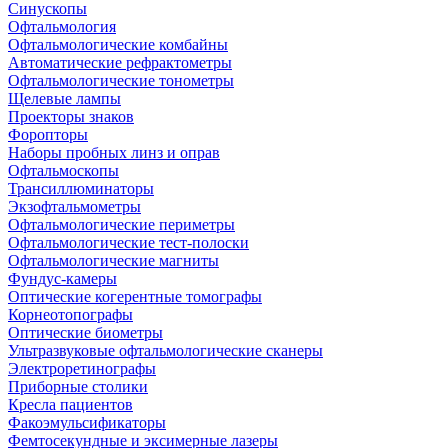
Синускопы
Офтальмология
Офтальмологические комбайны
Автоматические рефрактометры
Офтальмологические тонометры
Щелевые лампы
Проекторы знаков
Форопторы
Наборы пробных линз и оправ
Офтальмоскопы
Трансиллюминаторы
Экзофтальмометры
Офтальмологические периметры
Офтальмологические тест-полоски
Офтальмологические магниты
Фундус-камеры
Оптические когерентные томографы
Корнеотопографы
Оптические биометры
Ультразвуковые офтальмологические сканеры
Электроретинографы
Приборные столики
Кресла пациентов
Факоэмульсификаторы
Фемтосекундные и эксимерные лазеры