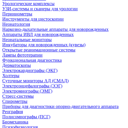
Урологические комплексы
УЗИ-системы и сканеры для урологии
Периниометры
Инструменты для цистоскопии
Неонатология
Наркозно-дыхательные аппараты для новорожденных
Аппараты ИВЛ для новорожденных
Неонатальные мониторы
Инкубаторы для новорожденных (кувезы)
Открытые реанимационные системы
Лампы фототерапии
Функциональная диагностика
Дерматоскопы
Электрокардиографы (ЭКГ)
Холтеры
Суточные мониторы АД (СМАД)
Электроэнцефалографы (ЭЭГ)
Электромиографы (ЭМГ)
Стресс-системы
Спирометры
Приборы для диагностики опорно-двигательного аппарата
Реография
Полисомнографы (ПСГ)
Биомеханика
Психофизиология