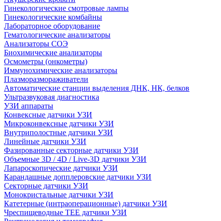
Гинекологические смотровые лампы
Гинекологические комбайны
Лабораторное оборудование
Гематологические анализаторы
Анализаторы СОЭ
Биохимические анализаторы
Осмометры (онкометры)
Иммунохимические анализаторы
Плазморазмораживатели
Автоматические станции выделения ДНК, НК, белков
Ультразвуковая диагностика
УЗИ аппараты
Конвексные датчики УЗИ
Микроконвексные датчики УЗИ
Внутриполостные датчики УЗИ
Линейные датчики УЗИ
Фазированные секторные датчики УЗИ
Объемные 3D / 4D / Live-3D датчики УЗИ
Лапароскопические датчики УЗИ
Карандашные допплеровские датчики УЗИ
Секторные датчики УЗИ
Монокристальные датчики УЗИ
Катетерные (интраоперационные) датчики УЗИ
Чреспищеводные TEE датчики УЗИ