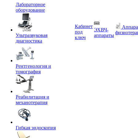
Лабораторное
оборудование
Кабинет
Аппара
ЭХВЧ-
под
физиотера
Ультразвуковая
аппараты
ключ
диагностика
Рентгенология и
томография
Реабилитация и
механотерапия
Гибкая эндоскопия