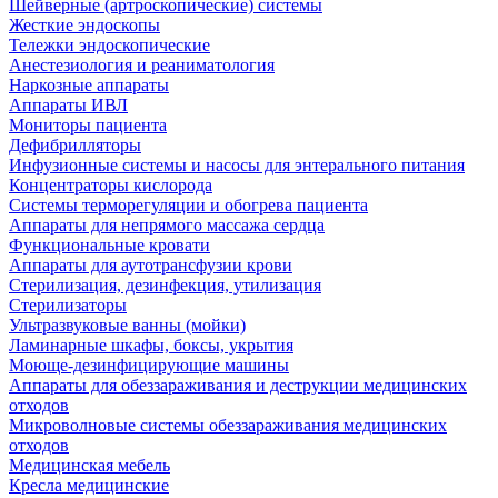
Шейверные (артроскопические) системы
Жесткие эндоскопы
Тележки эндоскопические
Анестезиология и реаниматология
Наркозные аппараты
Аппараты ИВЛ
Мониторы пациента
Дефибрилляторы
Инфузионные системы и насосы для энтерального питания
Концентраторы кислорода
Системы терморегуляции и обогрева пациента
Аппараты для непрямого массажа сердца
Функциональные кровати
Аппараты для аутотрансфузии крови
Стерилизация, дезинфекция, утилизация
Стерилизаторы
Ультразвуковые ванны (мойки)
Ламинарные шкафы, боксы, укрытия
Моюще-дезинфицирующие машины
Аппараты для обеззараживания и деструкции медицинских
отходов
Микроволновые системы обеззараживания медицинских
отходов
Медицинская мебель
Кресла медицинские