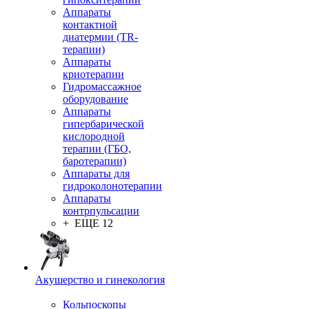
Аппараты
контактной
диатермии (TR-
терапии)
Аппараты
криотерапии
Гидромассажное
оборудование
Аппараты
гипербарической
кислородной
терапии (ГБО,
баротерапии)
Аппараты для
гидроколонотерапии
Аппараты
контрпульсации
+ ЕЩЕ 12
Акушерство и гинекология
Кольпоскопы