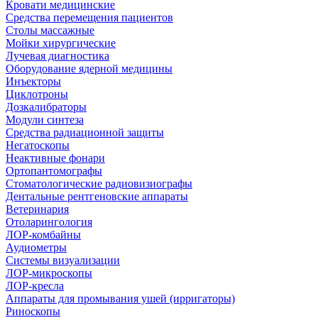
Кровати медицинские
Средства перемещения пациентов
Столы массажные
Мойки хирургические
Лучевая диагностика
Оборудование ядерной медицины
Инъекторы
Циклотроны
Дозкалибраторы
Модули синтеза
Средства радиационной защиты
Негатоскопы
Неактивные фонари
Ортопантомографы
Стоматологические радиовизиографы
Дентальные рентгеновские аппараты
Ветеринария
Отоларингология
ЛОР-комбайны
Аудиометры
Системы визуализации
ЛОР-микроскопы
ЛОР-кресла
Аппараты для промывания ушей (ирригаторы)
Риноскопы