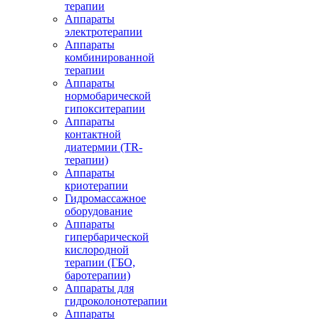
терапии
Аппараты
электротерапии
Аппараты
комбинированной
терапии
Аппараты
нормобарической
гипокситерапии
Аппараты
контактной
диатермии (TR-
терапии)
Аппараты
криотерапии
Гидромассажное
оборудование
Аппараты
гипербарической
кислородной
терапии (ГБО,
баротерапии)
Аппараты для
гидроколонотерапии
Аппараты