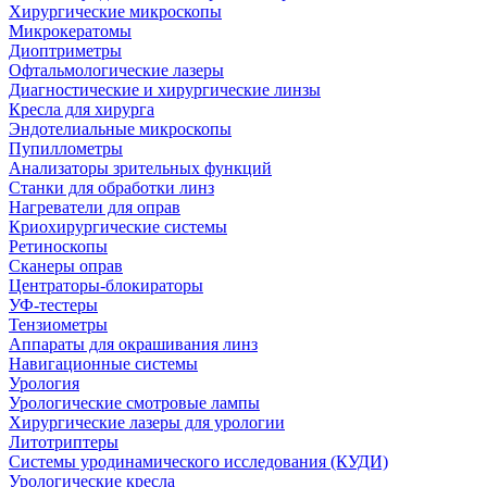
Хирургические микроскопы
Микрокератомы
Диоптриметры
Офтальмологические лазеры
Диагностические и хирургические линзы
Кресла для хирурга
Эндотелиальные микроскопы
Пупиллометры
Анализаторы зрительных функций
Станки для обработки линз
Нагреватели для оправ
Криохирургические системы
Ретиноскопы
Сканеры оправ
Центраторы-блокираторы
УФ-тестеры
Тензиометры
Аппараты для окрашивания линз
Навигационные системы
Урология
Урологические смотровые лампы
Хирургические лазеры для урологии
Литотриптеры
Системы уродинамического исследования (КУДИ)
Урологические кресла