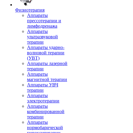
Физиотерапия
Аппараты
прессотерапии и
лимфодренажа
Аппараты
ультразвуковой
терапии
Аппараты ударно-
волновой терапии
(УВТ)
Аппараты лазерной
терапии
Аппараты
магнитной терапии
Аппараты УВЧ
терапии
Аппараты
электротерапии
Аппараты
комбинированной
терапии
Аппараты
нормобарической
гипокситерапии