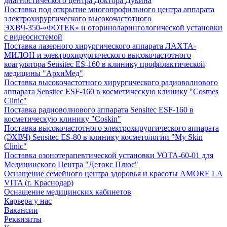
диагностического центра Доктора Дукина
Поставка под открытие многопрофильного центра аппарата
электрохирургического высокочастотного
ЭХВЧ-350-«ФОТЕК» и оториноларингологической установки
с видеосистемой
Поставка лазерного хирургического аппарата ЛАХТА-
МИЛОН и электрохирургического высокочастотного
коагулятора Sensitec ES-160 в клинику профилактической
медицины "АрхиМед"
Поставка высокочастотного хирургического радиоволнового
аппарата Sensitec ESF-160 в косметическую клинику "Cosmes
Clinic"
Поставка радиоволнового аппарата Sensitec ESF-160 в
косметическую клинику "Coskin"
Поставка высокочастотного электрохирургического аппарата
(ЭХВЧ) Sensitec ES-80 в клинику косметологии "My Skin
Clinic"
Поставка озонотерапевтической установки УОТА-60-01 для
Медицинского Центра "Детокс Плюс"
Оснащение семейного центра здоровья и красоты AMORE LA
VITA (г. Краснодар)
Оснащение медицинских кабинетов
Карьера у нас
Вакансии
Реквизиты