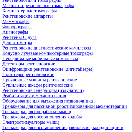
Рентгенология и томография
Магнитно-резонансные томографы
Компьютерные томографы
Рентгеновские аппараты
Маммографы
Флюорографы
Ангиографы
Рентгены С-дуга
Денситометры
Рентгеновские диагностические комплексы
Конусно-лучевые компьютерные томографы
Передвижные мобильные комплексы
Детекторы рентгеновские
Оцифровщики рентгеновские (дигитайзеры)
Принтеры рентгеновские
Проявочные машины рентгеновские
Сушильные шкафы рентгеновские
Рентгеновские генераторы (излучатели)
Реабилитация и механотерапия
Оборудование для вытяжения позвоночника
Тренажеры для пассивной роботизированной механотерапии
Тренажеры для проработки мышц
Тренажеры для восстановления ходьбы
Электростимуляторы мышц
Тренажеры для восстановления равновесия, координации и