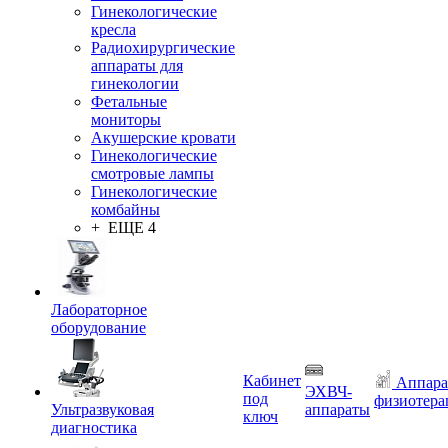
Гинекологические
кресла
Радиохирургические
аппараты для
гинекологии
Фетальные
мониторы
Акушерские кровати
Гинекологические
смотровые лампы
Гинекологические
комбайны
+ ЕЩЕ 4
Лабораторное
оборудование
Кабинет
Аппара
ЭХВЧ-
под
физиотера
Ультразвуковая
аппараты
ключ
диагностика