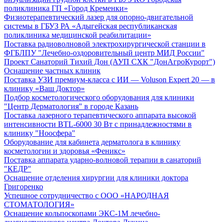
поликлиника ГП «Город Кременки»
Физиотерапевтический лазер для опорно-двигательной
системы в ГБУЗ РА «Адыгейская республиканская
поликлиника медицинской реабилитации»
Поставка радиоволновой электрохирургической станции в
ФГБЛПУ "Лечебно-оздоровительный центр МИД России"
Проект Санаторий Тихий Дон (АУП СХК "ДонАгроКурорт")
Оснащение частных клиник
Поставка УЗИ премиум-класса с ИИ — Voluson Expert 20 — в
клинику «Ваш Доктор»
Подбор косметологического оборудования для клиники
"Центр Дерматология" в городе Казань
Поставка лазерного терапевтического аппарата высокой
интенсивности BTL-6000 30 Вт с принадлежностями в
клинику "Ноосфера"
Оборудование для кабинета дерматолога в клинику
косметологии и здоровья «Феникс»
Поставка аппарата ударно-волновой терапии в санаторий
"КЕДР"
Оснащение отделения хирургии для клиники доктора
Григоренко
Успешное сотрудничество с ООО «НАРОДНАЯ
СТОМАТОЛОГИЯ»
Оснащение кольпоскопами ЭКС-1М лечебно-