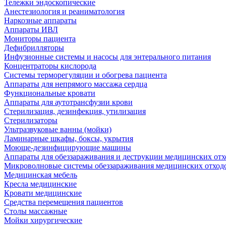
Тележки эндоскопические
Анестезиология и реаниматология
Наркозные аппараты
Аппараты ИВЛ
Мониторы пациента
Дефибрилляторы
Инфузионные системы и насосы для энтерального питания
Концентраторы кислорода
Системы терморегуляции и обогрева пациента
Аппараты для непрямого массажа сердца
Функциональные кровати
Аппараты для аутотрансфузии крови
Стерилизация, дезинфекция, утилизация
Стерилизаторы
Ультразвуковые ванны (мойки)
Ламинарные шкафы, боксы, укрытия
Моюще-дезинфицирующие машины
Аппараты для обеззараживания и деструкции медицинских отх
Микроволновые системы обеззараживания медицинских отход
Медицинская мебель
Кресла медицинские
Кровати медицинские
Средства перемещения пациентов
Столы массажные
Мойки хирургические