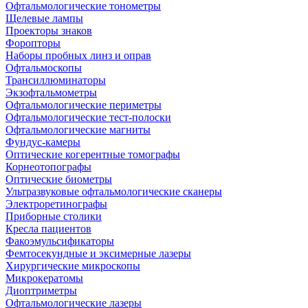
Офтальмологические тонометры
Щелевые лампы
Проекторы знаков
Форопторы
Наборы пробных линз и оправ
Офтальмоскопы
Трансиллюминаторы
Экзофтальмометры
Офтальмологические периметры
Офтальмологические тест-полоски
Офтальмологические магниты
Фундус-камеры
Оптические когерентные томографы
Корнеотопографы
Оптические биометры
Ультразвуковые офтальмологические сканеры
Электроретинографы
Приборные столики
Кресла пациентов
Факоэмульсификаторы
Фемтосекундные и эксимерные лазеры
Хирургические микроскопы
Микрокератомы
Диоптриметры
Офтальмологические лазеры