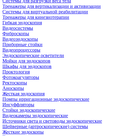
Системы для разгрузки веса тела
Тренажеры для вертикализации и активизации
Системы для виртуальной реабилитации
Тренажеры для кинезиотерапии
Гибкая эндоскопия
Видеосистемы
Фиброскопы
Видеоэндоскопы
Приборные стойки
Видеопроцессоры
Эндоскопические осветители
Мойки для эндоскопов
Шкафы для эндоскопов
Проктология
Фотокоагуляторы
Ректоскопы
Аноскопы
Жесткая эндоскопия
Помпы ирригационные эндоскопические
Инсуффляторы
Стойки эндоскопические
Видеокамеры эндоскопические
Источники света и световоды эндоскопические
Шейверные (артроскопические) системы
Жесткие эндоскопы