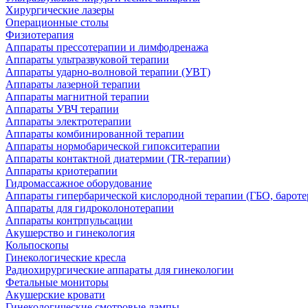
Хирургические лазеры
Операционные столы
Физиотерапия
Аппараты прессотерапии и лимфодренажа
Аппараты ультразвуковой терапии
Аппараты ударно-волновой терапии (УВТ)
Аппараты лазерной терапии
Аппараты магнитной терапии
Аппараты УВЧ терапии
Аппараты электротерапии
Аппараты комбинированной терапии
Аппараты нормобарической гипокситерапии
Аппараты контактной диатермии (TR-терапии)
Аппараты криотерапии
Гидромассажное оборудование
Аппараты гипербарической кислородной терапии (ГБО, бароте
Аппараты для гидроколонотерапии
Аппараты контрпульсации
Акушерство и гинекология
Кольпоскопы
Гинекологические кресла
Радиохирургические аппараты для гинекологии
Фетальные мониторы
Акушерские кровати
Гинекологические смотровые лампы