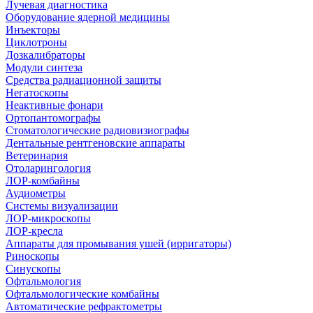
Лучевая диагностика
Оборудование ядерной медицины
Инъекторы
Циклотроны
Дозкалибраторы
Модули синтеза
Средства радиационной защиты
Негатоскопы
Неактивные фонари
Ортопантомографы
Стоматологические радиовизиографы
Дентальные рентгеновские аппараты
Ветеринария
Отоларингология
ЛОР-комбайны
Аудиометры
Системы визуализации
ЛОР-микроскопы
ЛОР-кресла
Аппараты для промывания ушей (ирригаторы)
Риноскопы
Синускопы
Офтальмология
Офтальмологические комбайны
Автоматические рефрактометры