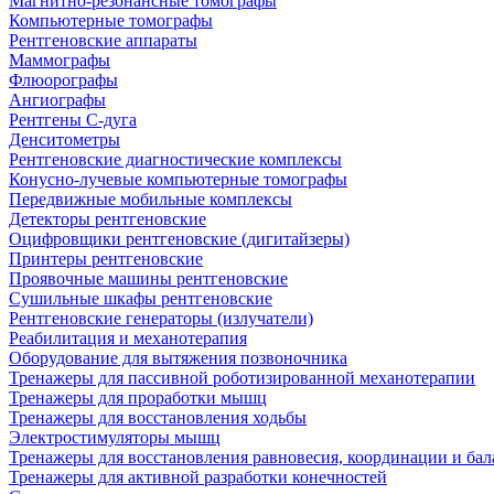
Магнитно-резонансные томографы
Компьютерные томографы
Рентгеновские аппараты
Маммографы
Флюорографы
Ангиографы
Рентгены С-дуга
Денситометры
Рентгеновские диагностические комплексы
Конусно-лучевые компьютерные томографы
Передвижные мобильные комплексы
Детекторы рентгеновские
Оцифровщики рентгеновские (дигитайзеры)
Принтеры рентгеновские
Проявочные машины рентгеновские
Сушильные шкафы рентгеновские
Рентгеновские генераторы (излучатели)
Реабилитация и механотерапия
Оборудование для вытяжения позвоночника
Тренажеры для пассивной роботизированной механотерапии
Тренажеры для проработки мышц
Тренажеры для восстановления ходьбы
Электростимуляторы мышц
Тренажеры для восстановления равновесия, координации и бал
Тренажеры для активной разработки конечностей