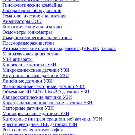
Гинекологические комбайны
Лабораторное оборудование
Гематологические анализаторы
Анализаторы СОЭ
Биохимические анализаторы
Осмометры (онкометры)
Иммунохимические анализаторы
Плазморазмораживатели
Автоматические станции выделения ДНК, НК, белков
Ультразвуковая диагностика
УЗИ аппараты
Конвексные датчики УЗИ
Микроконвексные датчики УЗИ
Внутриполостные датчики УЗИ
Линейные датчики УЗИ
Фазированные секторные датчики УЗИ
Объемные 3D / 4D / Live-3D датчики УЗИ
Лапароскопические датчики УЗИ
Карандашные допплеровские датчики УЗИ
Секторные датчики УЗИ
Монокристальные датчики УЗИ
Катетерные (интраоперационные) датчики УЗИ
Чреспищеводные TEE датчики УЗИ
Рентгенология и томография