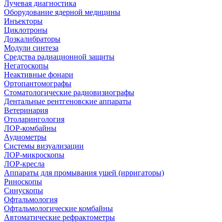
Лучевая диагностика
Оборудование ядерной медицины
Инъекторы
Циклотроны
Дозкалибраторы
Модули синтеза
Средства радиационной защиты
Негатоскопы
Неактивные фонари
Ортопантомографы
Стоматологические радиовизиографы
Дентальные рентгеновские аппараты
Ветеринария
Отоларингология
ЛОР-комбайны
Аудиометры
Системы визуализации
ЛОР-микроскопы
ЛОР-кресла
Аппараты для промывания ушей (ирригаторы)
Риноскопы
Синускопы
Офтальмология
Офтальмологические комбайны
Автоматические рефрактометры