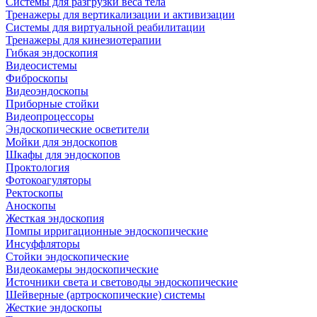
Системы для разгрузки веса тела
Тренажеры для вертикализации и активизации
Системы для виртуальной реабилитации
Тренажеры для кинезиотерапии
Гибкая эндоскопия
Видеосистемы
Фиброскопы
Видеоэндоскопы
Приборные стойки
Видеопроцессоры
Эндоскопические осветители
Мойки для эндоскопов
Шкафы для эндоскопов
Проктология
Фотокоагуляторы
Ректоскопы
Аноскопы
Жесткая эндоскопия
Помпы ирригационные эндоскопические
Инсуффляторы
Стойки эндоскопические
Видеокамеры эндоскопические
Источники света и световоды эндоскопические
Шейверные (артроскопические) системы
Жесткие эндоскопы