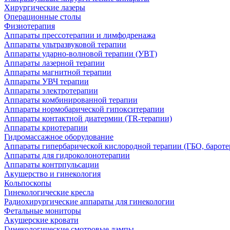
Хирургические лазеры
Операционные столы
Физиотерапия
Аппараты прессотерапии и лимфодренажа
Аппараты ультразвуковой терапии
Аппараты ударно-волновой терапии (УВТ)
Аппараты лазерной терапии
Аппараты магнитной терапии
Аппараты УВЧ терапии
Аппараты электротерапии
Аппараты комбинированной терапии
Аппараты нормобарической гипокситерапии
Аппараты контактной диатермии (TR-терапии)
Аппараты криотерапии
Гидромассажное оборудование
Аппараты гипербарической кислородной терапии (ГБО, бароте
Аппараты для гидроколонотерапии
Аппараты контрпульсации
Акушерство и гинекология
Кольпоскопы
Гинекологические кресла
Радиохирургические аппараты для гинекологии
Фетальные мониторы
Акушерские кровати
Гинекологические смотровые лампы