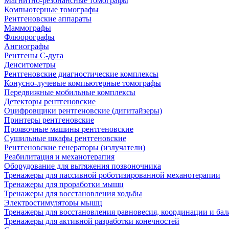
Магнитно-резонансные томографы
Компьютерные томографы
Рентгеновские аппараты
Маммографы
Флюорографы
Ангиографы
Рентгены С-дуга
Денситометры
Рентгеновские диагностические комплексы
Конусно-лучевые компьютерные томографы
Передвижные мобильные комплексы
Детекторы рентгеновские
Оцифровщики рентгеновские (дигитайзеры)
Принтеры рентгеновские
Проявочные машины рентгеновские
Сушильные шкафы рентгеновские
Рентгеновские генераторы (излучатели)
Реабилитация и механотерапия
Оборудование для вытяжения позвоночника
Тренажеры для пассивной роботизированной механотерапии
Тренажеры для проработки мышц
Тренажеры для восстановления ходьбы
Электростимуляторы мышц
Тренажеры для восстановления равновесия, координации и бал
Тренажеры для активной разработки конечностей