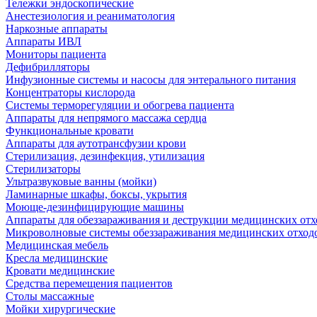
Тележки эндоскопические
Анестезиология и реаниматология
Наркозные аппараты
Аппараты ИВЛ
Мониторы пациента
Дефибрилляторы
Инфузионные системы и насосы для энтерального питания
Концентраторы кислорода
Системы терморегуляции и обогрева пациента
Аппараты для непрямого массажа сердца
Функциональные кровати
Аппараты для аутотрансфузии крови
Стерилизация, дезинфекция, утилизация
Стерилизаторы
Ультразвуковые ванны (мойки)
Ламинарные шкафы, боксы, укрытия
Моюще-дезинфицирующие машины
Аппараты для обеззараживания и деструкции медицинских отх
Микроволновые системы обеззараживания медицинских отход
Медицинская мебель
Кресла медицинские
Кровати медицинские
Средства перемещения пациентов
Столы массажные
Мойки хирургические