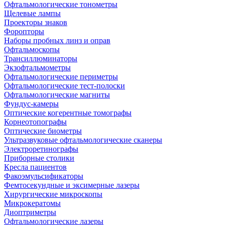
Офтальмологические тонометры
Щелевые лампы
Проекторы знаков
Форопторы
Наборы пробных линз и оправ
Офтальмоскопы
Трансиллюминаторы
Экзофтальмометры
Офтальмологические периметры
Офтальмологические тест-полоски
Офтальмологические магниты
Фундус-камеры
Оптические когерентные томографы
Корнеотопографы
Оптические биометры
Ультразвуковые офтальмологические сканеры
Электроретинографы
Приборные столики
Кресла пациентов
Факоэмульсификаторы
Фемтосекундные и эксимерные лазеры
Хирургические микроскопы
Микрокератомы
Диоптриметры
Офтальмологические лазеры