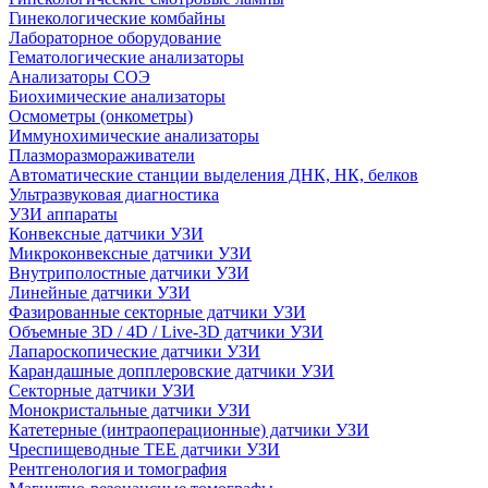
Гинекологические комбайны
Лабораторное оборудование
Гематологические анализаторы
Анализаторы СОЭ
Биохимические анализаторы
Осмометры (онкометры)
Иммунохимические анализаторы
Плазморазмораживатели
Автоматические станции выделения ДНК, НК, белков
Ультразвуковая диагностика
УЗИ аппараты
Конвексные датчики УЗИ
Микроконвексные датчики УЗИ
Внутриполостные датчики УЗИ
Линейные датчики УЗИ
Фазированные секторные датчики УЗИ
Объемные 3D / 4D / Live-3D датчики УЗИ
Лапароскопические датчики УЗИ
Карандашные допплеровские датчики УЗИ
Секторные датчики УЗИ
Монокристальные датчики УЗИ
Катетерные (интраоперационные) датчики УЗИ
Чреспищеводные TEE датчики УЗИ
Рентгенология и томография