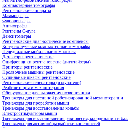
Магнитно-резонансные томографы
Компьютерные томографы
Рентгеновские аппараты
Маммографы
Флюорографы
Ангиографы
Рентгены С-дуга
Денситометры
Рентгеновские диагностические комплексы
Конусно-лучевые компьютерные томографы
Передвижные мобильные комплексы
Детекторы рентгеновские
Оцифровщики рентгеновские (дигитайзеры)
Принтеры рентгеновские
Проявочные машины рентгеновские
Сушильные шкафы рентгеновские
Рентгеновские генераторы (излучатели)
Реабилитация и механотерапия
Оборудование для вытяжения позвоночника
Тренажеры для пассивной роботизированной механотерапии
Тренажеры для проработки мышц
Тренажеры для восстановления ходьбы
Электростимуляторы мышц
Тренажеры для восстановления равновесия, координации и бал
Тренажеры для активной разработки конечностей