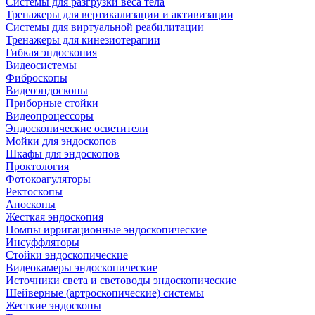
Системы для разгрузки веса тела
Тренажеры для вертикализации и активизации
Системы для виртуальной реабилитации
Тренажеры для кинезиотерапии
Гибкая эндоскопия
Видеосистемы
Фиброскопы
Видеоэндоскопы
Приборные стойки
Видеопроцессоры
Эндоскопические осветители
Мойки для эндоскопов
Шкафы для эндоскопов
Проктология
Фотокоагуляторы
Ректоскопы
Аноскопы
Жесткая эндоскопия
Помпы ирригационные эндоскопические
Инсуффляторы
Стойки эндоскопические
Видеокамеры эндоскопические
Источники света и световоды эндоскопические
Шейверные (артроскопические) системы
Жесткие эндоскопы