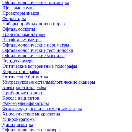
Офтальмологические тонометры
Щелевые лампы
Проекторы знаков
Форопторы
Наборы пробных линз и оправ
Офтальмоскопы
Трансиллюминаторы
Экзофтальмометры
Офтальмологические периметры
Офтальмологические тест-полоски
Офтальмологические магниты
Фундус-камеры
Оптические когерентные томографы
Корнеотопографы
Оптические биометры
Ультразвуковые офтальмологические сканеры
Электроретинографы
Приборные столики
Кресла пациентов
Факоэмульсификаторы
Фемтосекундные и эксимерные лазеры
Хирургические микроскопы
Микрокератомы
Диоптриметры
Офтальмологические лазеры