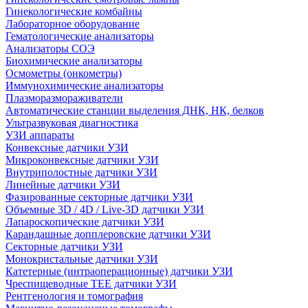
Гинекологические комбайны
Лабораторное оборудование
Гематологические анализаторы
Анализаторы СОЭ
Биохимические анализаторы
Осмометры (онкометры)
Иммунохимические анализаторы
Плазморазмораживатели
Автоматические станции выделения ДНК, НК, белков
Ультразвуковая диагностика
УЗИ аппараты
Конвексные датчики УЗИ
Микроконвексные датчики УЗИ
Внутриполостные датчики УЗИ
Линейные датчики УЗИ
Фазированные секторные датчики УЗИ
Объемные 3D / 4D / Live-3D датчики УЗИ
Лапароскопические датчики УЗИ
Карандашные допплеровские датчики УЗИ
Секторные датчики УЗИ
Монокристальные датчики УЗИ
Катетерные (интраоперационные) датчики УЗИ
Чреспищеводные TEE датчики УЗИ
Рентгенология и томография