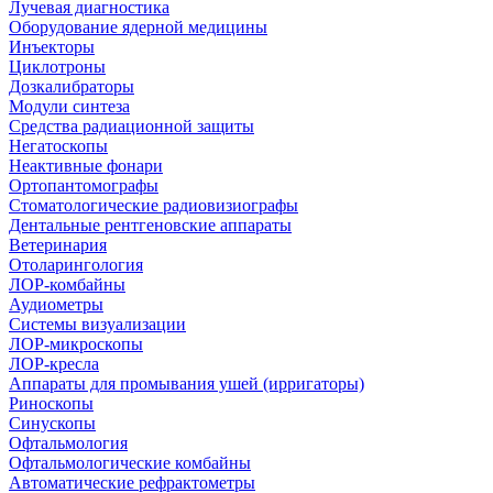
Лучевая диагностика
Оборудование ядерной медицины
Инъекторы
Циклотроны
Дозкалибраторы
Модули синтеза
Средства радиационной защиты
Негатоскопы
Неактивные фонари
Ортопантомографы
Стоматологические радиовизиографы
Дентальные рентгеновские аппараты
Ветеринария
Отоларингология
ЛОР-комбайны
Аудиометры
Системы визуализации
ЛОР-микроскопы
ЛОР-кресла
Аппараты для промывания ушей (ирригаторы)
Риноскопы
Синускопы
Офтальмология
Офтальмологические комбайны
Автоматические рефрактометры