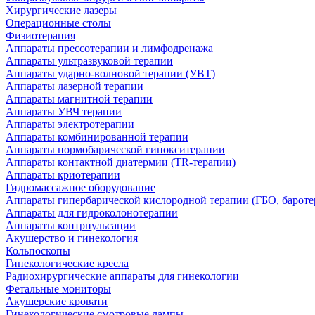
Хирургические лазеры
Операционные столы
Физиотерапия
Аппараты прессотерапии и лимфодренажа
Аппараты ультразвуковой терапии
Аппараты ударно-волновой терапии (УВТ)
Аппараты лазерной терапии
Аппараты магнитной терапии
Аппараты УВЧ терапии
Аппараты электротерапии
Аппараты комбинированной терапии
Аппараты нормобарической гипокситерапии
Аппараты контактной диатермии (TR-терапии)
Аппараты криотерапии
Гидромассажное оборудование
Аппараты гипербарической кислородной терапии (ГБО, бароте
Аппараты для гидроколонотерапии
Аппараты контрпульсации
Акушерство и гинекология
Кольпоскопы
Гинекологические кресла
Радиохирургические аппараты для гинекологии
Фетальные мониторы
Акушерские кровати
Гинекологические смотровые лампы