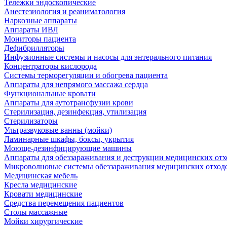
Тележки эндоскопические
Анестезиология и реаниматология
Наркозные аппараты
Аппараты ИВЛ
Мониторы пациента
Дефибрилляторы
Инфузионные системы и насосы для энтерального питания
Концентраторы кислорода
Системы терморегуляции и обогрева пациента
Аппараты для непрямого массажа сердца
Функциональные кровати
Аппараты для аутотрансфузии крови
Стерилизация, дезинфекция, утилизация
Стерилизаторы
Ультразвуковые ванны (мойки)
Ламинарные шкафы, боксы, укрытия
Моюще-дезинфицирующие машины
Аппараты для обеззараживания и деструкции медицинских отх
Микроволновые системы обеззараживания медицинских отход
Медицинская мебель
Кресла медицинские
Кровати медицинские
Средства перемещения пациентов
Столы массажные
Мойки хирургические