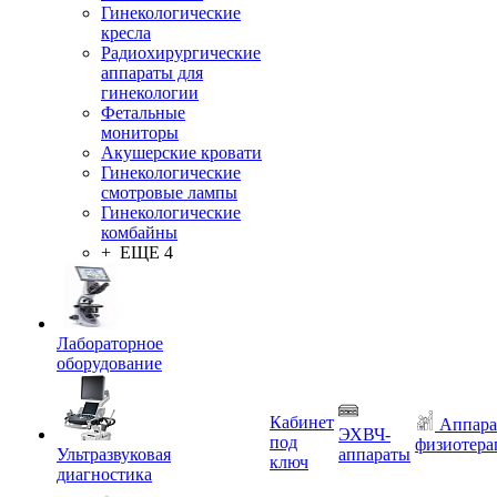
Гинекологические
кресла
Радиохирургические
аппараты для
гинекологии
Фетальные
мониторы
Акушерские кровати
Гинекологические
смотровые лампы
Гинекологические
комбайны
+ ЕЩЕ 4
Лабораторное
оборудование
Кабинет
Аппара
ЭХВЧ-
под
физиотера
Ультразвуковая
аппараты
ключ
диагностика