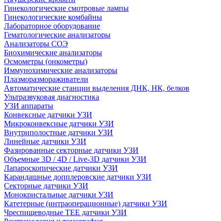
Гинекологические смотровые лампы
Гинекологические комбайны
Лабораторное оборудование
Гематологические анализаторы
Анализаторы СОЭ
Биохимические анализаторы
Осмометры (онкометры)
Иммунохимические анализаторы
Плазморазмораживатели
Автоматические станции выделения ДНК, НК, белков
Ультразвуковая диагностика
УЗИ аппараты
Конвексные датчики УЗИ
Микроконвексные датчики УЗИ
Внутриполостные датчики УЗИ
Линейные датчики УЗИ
Фазированные секторные датчики УЗИ
Объемные 3D / 4D / Live-3D датчики УЗИ
Лапароскопические датчики УЗИ
Карандашные допплеровские датчики УЗИ
Секторные датчики УЗИ
Монокристальные датчики УЗИ
Катетерные (интраоперационные) датчики УЗИ
Чреспищеводные TEE датчики УЗИ