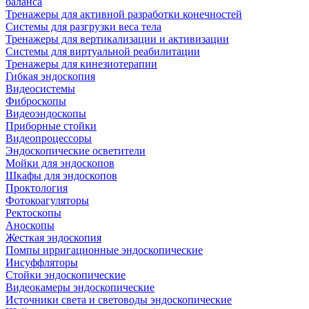
баланса
Тренажеры для активной разработки конечностей
Системы для разгрузки веса тела
Тренажеры для вертикализации и активизации
Системы для виртуальной реабилитации
Тренажеры для кинезиотерапии
Гибкая эндоскопия
Видеосистемы
Фиброскопы
Видеоэндоскопы
Приборные стойки
Видеопроцессоры
Эндоскопические осветители
Мойки для эндоскопов
Шкафы для эндоскопов
Проктология
Фотокоагуляторы
Ректоскопы
Аноскопы
Жесткая эндоскопия
Помпы ирригационные эндоскопические
Инсуффляторы
Стойки эндоскопические
Видеокамеры эндоскопические
Источники света и световоды эндоскопические