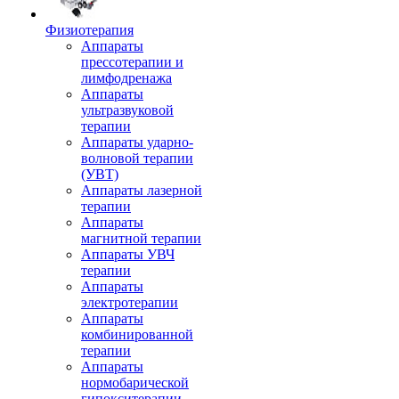
Физиотерапия
Аппараты
прессотерапии и
лимфодренажа
Аппараты
ультразвуковой
терапии
Аппараты ударно-
волновой терапии
(УВТ)
Аппараты лазерной
терапии
Аппараты
магнитной терапии
Аппараты УВЧ
терапии
Аппараты
электротерапии
Аппараты
комбинированной
терапии
Аппараты
нормобарической
гипокситерапии