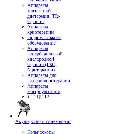
Аппараты
контактной
диатермии (TR-
терапии)
Аппараты
криотерапии
Гидромассажное
оборудование
Аппараты
гипербарической
кислородной
терапии (ГБО,
баротерапии)
Аппараты для
гидроколонотерапии
Аппараты
контрпульсации
+ ЕЩЕ 12
Акушерство и гинекология
Кольпоскопы