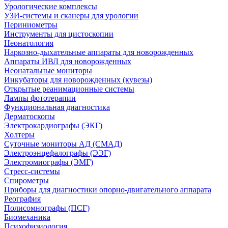
Урологические комплексы
УЗИ-системы и сканеры для урологии
Периниометры
Инструменты для цистоскопии
Неонатология
Наркозно-дыхательные аппараты для новорожденных
Аппараты ИВЛ для новорожденных
Неонатальные мониторы
Инкубаторы для новорожденных (кувезы)
Открытые реанимационные системы
Лампы фототерапии
Функциональная диагностика
Дерматоскопы
Электрокардиографы (ЭКГ)
Холтеры
Суточные мониторы АД (СМАД)
Электроэнцефалографы (ЭЭГ)
Электромиографы (ЭМГ)
Стресс-системы
Спирометры
Приборы для диагностики опорно-двигательного аппарата
Реография
Полисомнографы (ПСГ)
Биомеханика
Психофизиология