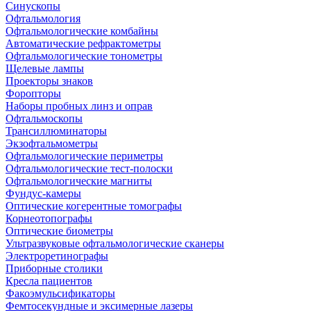
Синускопы
Офтальмология
Офтальмологические комбайны
Автоматические рефрактометры
Офтальмологические тонометры
Щелевые лампы
Проекторы знаков
Форопторы
Наборы пробных линз и оправ
Офтальмоскопы
Трансиллюминаторы
Экзофтальмометры
Офтальмологические периметры
Офтальмологические тест-полоски
Офтальмологические магниты
Фундус-камеры
Оптические когерентные томографы
Корнеотопографы
Оптические биометры
Ультразвуковые офтальмологические сканеры
Электроретинографы
Приборные столики
Кресла пациентов
Факоэмульсификаторы
Фемтосекундные и эксимерные лазеры