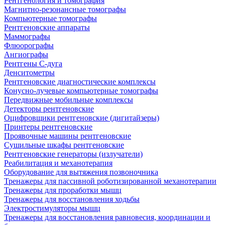
Рентгенология и томография
Магнитно-резонансные томографы
Компьютерные томографы
Рентгеновские аппараты
Маммографы
Флюорографы
Ангиографы
Рентгены С-дуга
Денситометры
Рентгеновские диагностические комплексы
Конусно-лучевые компьютерные томографы
Передвижные мобильные комплексы
Детекторы рентгеновские
Оцифровщики рентгеновские (дигитайзеры)
Принтеры рентгеновские
Проявочные машины рентгеновские
Сушильные шкафы рентгеновские
Рентгеновские генераторы (излучатели)
Реабилитация и механотерапия
Оборудование для вытяжения позвоночника
Тренажеры для пассивной роботизированной механотерапии
Тренажеры для проработки мышц
Тренажеры для восстановления ходьбы
Электростимуляторы мышц
Тренажеры для восстановления равновесия, координации и