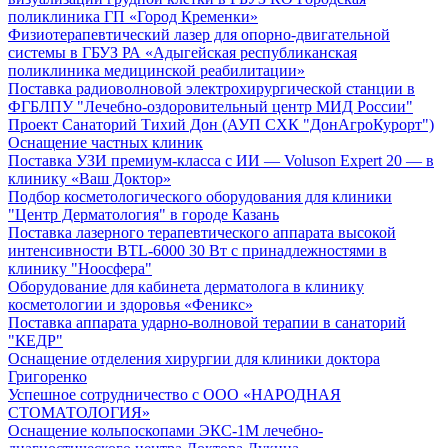
поликлиника ГП «Город Кременки»
Физиотерапевтический лазер для опорно-двигательной
системы в ГБУЗ РА «Адыгейская республиканская
поликлиника медицинской реабилитации»
Поставка радиоволновой электрохирургической станции в
ФГБЛПУ "Лечебно-оздоровительный центр МИД России"
Проект Санаторий Тихий Дон (АУП СХК "ДонАгроКурорт")
Оснащение частных клиник
Поставка УЗИ премиум-класса с ИИ — Voluson Expert 20 — в
клинику «Ваш Доктор»
Подбор косметологического оборудования для клиники
"Центр Дерматология" в городе Казань
Поставка лазерного терапевтического аппарата высокой
интенсивности BTL-6000 30 Вт с принадлежностями в
клинику "Ноосфера"
Оборудование для кабинета дерматолога в клинику
косметологии и здоровья «Феникс»
Поставка аппарата ударно-волновой терапии в санаторий
"КЕДР"
Оснащение отделения хирургии для клиники доктора
Григоренко
Успешное сотрудничество с ООО «НАРОДНАЯ
СТОМАТОЛОГИЯ»
Оснащение кольпоскопами ЭКС-1М лечебно-