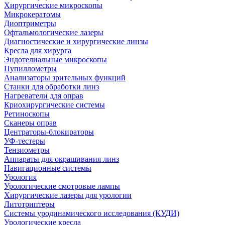
Хирургические микроскопы
Микрокератомы
Диоптриметры
Офтальмологические лазеры
Диагностические и хирургические линзы
Кресла для хирурга
Эндотелиальные микроскопы
Пупиллометры
Анализаторы зрительных функций
Станки для обработки линз
Нагреватели для оправ
Криохирургические системы
Ретиноскопы
Сканеры оправ
Центраторы-блокираторы
УФ-тестеры
Тензиометры
Аппараты для окрашивания линз
Навигационные системы
Урология
Урологические смотровые лампы
Хирургические лазеры для урологии
Литотриптеры
Системы уродинамического исследования (КУДИ)
Урологические кресла