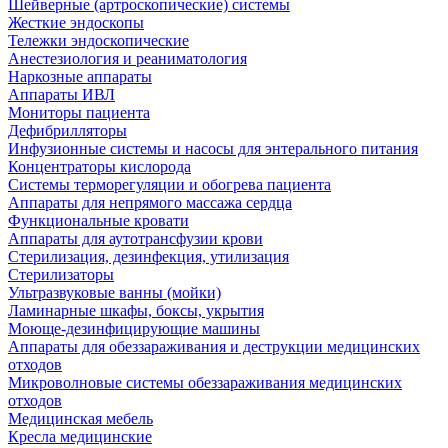
Шейверные (артроскопические) системы
Жесткие эндоскопы
Тележки эндоскопические
Анестезиология и реаниматология
Наркозные аппараты
Аппараты ИВЛ
Мониторы пациента
Дефибрилляторы
Инфузионные системы и насосы для энтерального питания
Концентраторы кислорода
Системы терморегуляции и обогрева пациента
Аппараты для непрямого массажа сердца
Функциональные кровати
Аппараты для аутотрансфузии крови
Стерилизация, дезинфекция, утилизация
Стерилизаторы
Ультразвуковые ванны (мойки)
Ламинарные шкафы, боксы, укрытия
Моюще-дезинфицирующие машины
Аппараты для обеззараживания и деструкции медицинских
отходов
Микроволновые системы обеззараживания медицинских
отходов
Медицинская мебель
Кресла медицинские