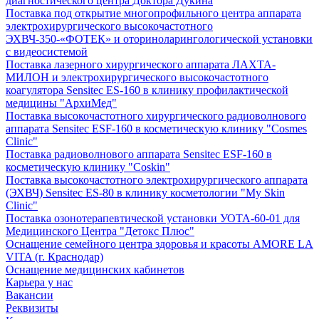
диагностического центра Доктора Дукина
Поставка под открытие многопрофильного центра аппарата
электрохирургического высокочастотного
ЭХВЧ-350-«ФОТЕК» и оториноларингологической установки
с видеосистемой
Поставка лазерного хирургического аппарата ЛАХТА-
МИЛОН и электрохирургического высокочастотного
коагулятора Sensitec ES-160 в клинику профилактической
медицины "АрхиМед"
Поставка высокочастотного хирургического радиоволнового
аппарата Sensitec ESF-160 в косметическую клинику "Cosmes
Clinic"
Поставка радиоволнового аппарата Sensitec ESF-160 в
косметическую клинику "Coskin"
Поставка высокочастотного электрохирургического аппарата
(ЭХВЧ) Sensitec ES-80 в клинику косметологии "My Skin
Clinic"
Поставка озонотерапевтической установки УОТА-60-01 для
Медицинского Центра "Детокс Плюс"
Оснащение семейного центра здоровья и красоты AMORE LA
VITA (г. Краснодар)
Оснащение медицинских кабинетов
Карьера у нас
Вакансии
Реквизиты