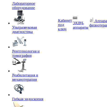
Лабораторное
оборудование
Кабинет
Аппара
ЭХВЧ-
под
физиотера
Ультразвуковая
аппараты
ключ
диагностика
Рентгенология и
томография
Реабилитация и
механотерапия
Гибкая эндоскопия