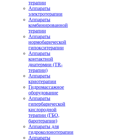
терапии
Аппараты
электротерапии
Аппараты
комбинированной
терапии
Аппараты
нормобарической
гипокситерапии
Аппараты
контактной
диатермии (TR-
терапии)
Аппараты
криотерапии
Гидромассажное
оборудование
Аппараты
гипербарической
кислородной
терапии (ГБО,
баротерапии)
Аппараты для
гидроколонотерапии
Аппараты