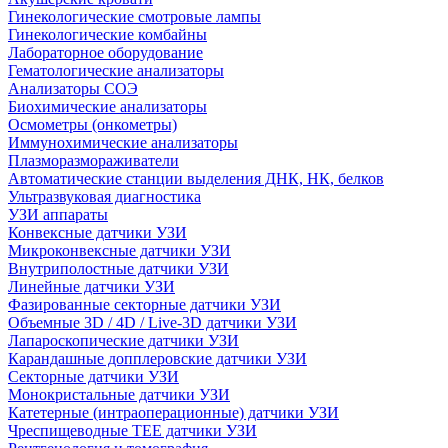
Гинекологические смотровые лампы
Гинекологические комбайны
Лабораторное оборудование
Гематологические анализаторы
Анализаторы СОЭ
Биохимические анализаторы
Осмометры (онкометры)
Иммунохимические анализаторы
Плазморазмораживатели
Автоматические станции выделения ДНК, НК, белков
Ультразвуковая диагностика
УЗИ аппараты
Конвексные датчики УЗИ
Микроконвексные датчики УЗИ
Внутриполостные датчики УЗИ
Линейные датчики УЗИ
Фазированные секторные датчики УЗИ
Объемные 3D / 4D / Live-3D датчики УЗИ
Лапароскопические датчики УЗИ
Карандашные допплеровские датчики УЗИ
Секторные датчики УЗИ
Монокристальные датчики УЗИ
Катетерные (интраоперационные) датчики УЗИ
Чреспищеводные TEE датчики УЗИ