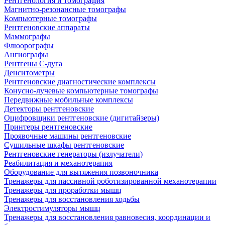
Рентгенология и томография
Магнитно-резонансные томографы
Компьютерные томографы
Рентгеновские аппараты
Маммографы
Флюорографы
Ангиографы
Рентгены С-дуга
Денситометры
Рентгеновские диагностические комплексы
Конусно-лучевые компьютерные томографы
Передвижные мобильные комплексы
Детекторы рентгеновские
Оцифровщики рентгеновские (дигитайзеры)
Принтеры рентгеновские
Проявочные машины рентгеновские
Сушильные шкафы рентгеновские
Рентгеновские генераторы (излучатели)
Реабилитация и механотерапия
Оборудование для вытяжения позвоночника
Тренажеры для пассивной роботизированной механотерапии
Тренажеры для проработки мышц
Тренажеры для восстановления ходьбы
Электростимуляторы мышц
Тренажеры для восстановления равновесия, координации и