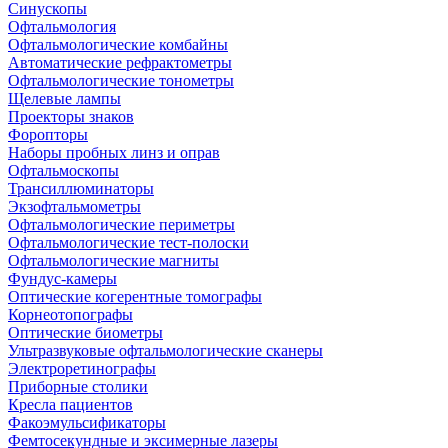
Синускопы
Офтальмология
Офтальмологические комбайны
Автоматические рефрактометры
Офтальмологические тонометры
Щелевые лампы
Проекторы знаков
Форопторы
Наборы пробных линз и оправ
Офтальмоскопы
Трансиллюминаторы
Экзофтальмометры
Офтальмологические периметры
Офтальмологические тест-полоски
Офтальмологические магниты
Фундус-камеры
Оптические когерентные томографы
Корнеотопографы
Оптические биометры
Ультразвуковые офтальмологические сканеры
Электроретинографы
Приборные столики
Кресла пациентов
Факоэмульсификаторы
Фемтосекундные и эксимерные лазеры