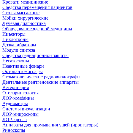
Кровати медицинские
Средства перемещения пациентов
Столы массажные
Мойки хирургические
Лучевая диагностика
Оборудование ядерной медицины
Инъекторы
Циклотроны
Дозкалибраторы
Модули синтеза
Средства радиационной защиты
Негатоскопы
Неактивные фонари
Ортопантомографы
Стоматологические радиовизиографы
Дентальные рентгеновские аппараты
Ветеринария
Отоларингология
ЛОР-комбайны
Аудиометры
Системы визуализации
ЛОР-микроскопы
ЛОР-кресла
Аппараты для промывания ушей (ирригаторы)
Риноскопы