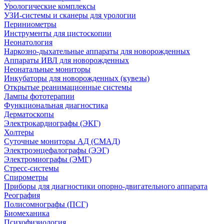
Урологические комплексы
УЗИ-системы и сканеры для урологии
Периниометры
Инструменты для цистоскопии
Неонатология
Наркозно-дыхательные аппараты для новорожденных
Аппараты ИВЛ для новорожденных
Неонатальные мониторы
Инкубаторы для новорожденных (кувезы)
Открытые реанимационные системы
Лампы фототерапии
Функциональная диагностика
Дерматоскопы
Электрокардиографы (ЭКГ)
Холтеры
Суточные мониторы АД (СМАД)
Электроэнцефалографы (ЭЭГ)
Электромиографы (ЭМГ)
Стресс-системы
Спирометры
Приборы для диагностики опорно-двигательного аппарата
Реография
Полисомнографы (ПСГ)
Биомеханика
Психофизиология