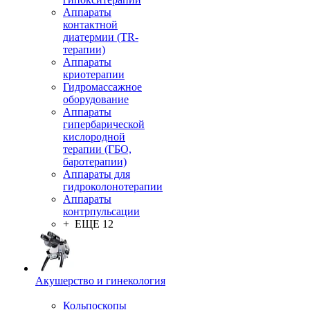
Аппараты
контактной
диатермии (TR-
терапии)
Аппараты
криотерапии
Гидромассажное
оборудование
Аппараты
гипербарической
кислородной
терапии (ГБО,
баротерапии)
Аппараты для
гидроколонотерапии
Аппараты
контрпульсации
+ ЕЩЕ 12
Акушерство и гинекология
Кольпоскопы