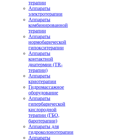
терапии
Аппараты
электротерапии
Аппараты
комбинированной
терапии
Аппараты
нормобарической
гипокситерапии
Аппараты
контактной
диатермии (TR-
терапии)
Аппараты
криотерапии
Гидромассажное
оборудование
Аппараты
гипербарической
кислородной
терапии (ГБО,
баротерапии)
Аппараты для
гидроколонотерапии
Аппараты