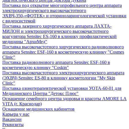
диагностического центра Доктора Дукина
Поставка под открытие многопрофильного центра аппарата
электрохирургического высокочастотного
ЭХВЧ-350-«ФОТЕК» и оториноларингологической установки
с видеосистемой
Поставка лазерного хирургического аппарата ЛАХТА-
МИЛОН и электрохирургического высокочастотного
коагулятора Sensitec ES-160 в клинику профилактической
медицины "АрхиМед"
Поставка высокочастотного хирургического радиоволнового
аппарата Sensitec ESF-160 в косметическую клинику "Cosmes
Clinic"
Поставка радиоволнового аппарата Sensitec ESF-160 в
косметическую клинику "Coskin"
Поставка высокочастотного электрохирургического аппарата
(ЭХВЧ) Sensitec ES-80 в клинику косметологии "My Skin
Clinic"
Поставка озонотерапевтической установки УОТА-60-01 для
Медицинского Центра "Детокс Плюс"
Оснащение семейного центра здоровья и красоты AMORE LA
VITA (г. Краснодар)
Оснащение медицинских кабинетов
Карьера у нас
Вакансии
Реквизиты