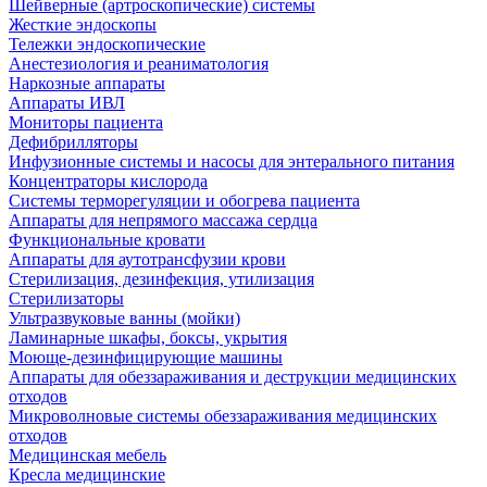
Шейверные (артроскопические) системы
Жесткие эндоскопы
Тележки эндоскопические
Анестезиология и реаниматология
Наркозные аппараты
Аппараты ИВЛ
Мониторы пациента
Дефибрилляторы
Инфузионные системы и насосы для энтерального питания
Концентраторы кислорода
Системы терморегуляции и обогрева пациента
Аппараты для непрямого массажа сердца
Функциональные кровати
Аппараты для аутотрансфузии крови
Стерилизация, дезинфекция, утилизация
Стерилизаторы
Ультразвуковые ванны (мойки)
Ламинарные шкафы, боксы, укрытия
Моюще-дезинфицирующие машины
Аппараты для обеззараживания и деструкции медицинских
отходов
Микроволновые системы обеззараживания медицинских
отходов
Медицинская мебель
Кресла медицинские