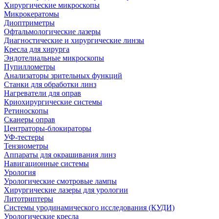
Хирургические микроскопы
Микрокератомы
Диоптриметры
Офтальмологические лазеры
Диагностические и хирургические линзы
Кресла для хирурга
Эндотелиальные микроскопы
Пупиллометры
Анализаторы зрительных функций
Станки для обработки линз
Нагреватели для оправ
Криохирургические системы
Ретиноскопы
Сканеры оправ
Центраторы-блокираторы
УФ-тестеры
Тензиометры
Аппараты для окрашивания линз
Навигационные системы
Урология
Урологические смотровые лампы
Хирургические лазеры для урологии
Литотриптеры
Системы уродинамического исследования (КУДИ)
Урологические кресла