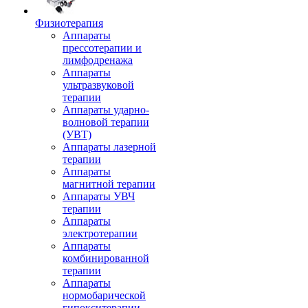
Физиотерапия
Аппараты
прессотерапии и
лимфодренажа
Аппараты
ультразвуковой
терапии
Аппараты ударно-
волновой терапии
(УВТ)
Аппараты лазерной
терапии
Аппараты
магнитной терапии
Аппараты УВЧ
терапии
Аппараты
электротерапии
Аппараты
комбинированной
терапии
Аппараты
нормобарической
гипокситерапии