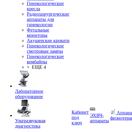
Гинекологические
кресла
Радиохирургические
аппараты для
гинекологии
Фетальные
мониторы
Акушерские кровати
Гинекологические
смотровые лампы
Гинекологические
комбайны
+ ЕЩЕ 4
Лабораторное
оборудование
Кабинет
Аппара
ЭХВЧ-
под
физиотера
Ультразвуковая
аппараты
ключ
диагностика