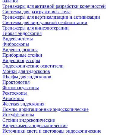
баланса
Тренажеры для активной разработки конечностей
Системы для разгрузки веса тела
Тренажеры для вертикализации и активизации
Системы для виртуальной реабилитации
Тренажеры для кинезиотерапии
Гибкая эндоскопия
Видеосистемы
Фиброскопы
Видеоэндоскопы
Приборные стойки
Видеопроцессоры
Эндоскопические осветители
Мойки для эндоскопов
Шкафы для эндоскопов
Проктология
Фотокоагуляторы
Ректоскопы
Аноскопы
Жесткая эндоскопия
Помпы ирригационные эндоскопические
Инсуффляторы
Стойки эндоскопические
Видеокамеры эндоскопические
Источники света и световоды эндоскопические