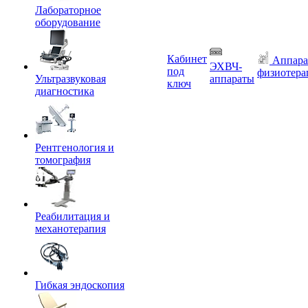
Лабораторное
оборудование
Кабинет
Аппара
ЭХВЧ-
под
физиотера
Ультразвуковая
аппараты
ключ
диагностика
Рентгенология и
томография
Реабилитация и
механотерапия
Гибкая эндоскопия