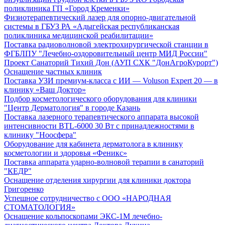
поликлиника ГП «Город Кременки»
Физиотерапевтический лазер для опорно-двигательной
системы в ГБУЗ РА «Адыгейская республиканская
поликлиника медицинской реабилитации»
Поставка радиоволновой электрохирургической станции в
ФГБЛПУ "Лечебно-оздоровительный центр МИД России"
Проект Санаторий Тихий Дон (АУП СХК "ДонАгроКурорт")
Оснащение частных клиник
Поставка УЗИ премиум-класса с ИИ — Voluson Expert 20 — в
клинику «Ваш Доктор»
Подбор косметологического оборудования для клиники
"Центр Дерматология" в городе Казань
Поставка лазерного терапевтического аппарата высокой
интенсивности BTL-6000 30 Вт с принадлежностями в
клинику "Ноосфера"
Оборудование для кабинета дерматолога в клинику
косметологии и здоровья «Феникс»
Поставка аппарата ударно-волновой терапии в санаторий
"КЕДР"
Оснащение отделения хирургии для клиники доктора
Григоренко
Успешное сотрудничество с ООО «НАРОДНАЯ
СТОМАТОЛОГИЯ»
Оснащение кольпоскопами ЭКС-1М лечебно-