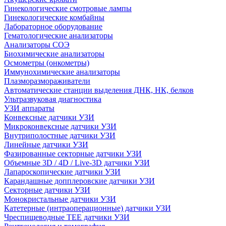
Гинекологические смотровые лампы
Гинекологические комбайны
Лабораторное оборудование
Гематологические анализаторы
Анализаторы СОЭ
Биохимические анализаторы
Осмометры (онкометры)
Иммунохимические анализаторы
Плазморазмораживатели
Автоматические станции выделения ДНК, НК, белков
Ультразвуковая диагностика
УЗИ аппараты
Конвексные датчики УЗИ
Микроконвексные датчики УЗИ
Внутриполостные датчики УЗИ
Линейные датчики УЗИ
Фазированные секторные датчики УЗИ
Объемные 3D / 4D / Live-3D датчики УЗИ
Лапароскопические датчики УЗИ
Карандашные допплеровские датчики УЗИ
Секторные датчики УЗИ
Монокристальные датчики УЗИ
Катетерные (интраоперационные) датчики УЗИ
Чреспищеводные TEE датчики УЗИ