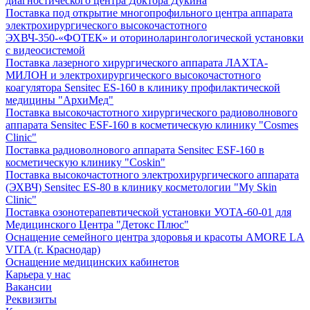
диагностического центра Доктора Дукина
Поставка под открытие многопрофильного центра аппарата
электрохирургического высокочастотного
ЭХВЧ-350-«ФОТЕК» и оториноларингологической установки
с видеосистемой
Поставка лазерного хирургического аппарата ЛАХТА-
МИЛОН и электрохирургического высокочастотного
коагулятора Sensitec ES-160 в клинику профилактической
медицины "АрхиМед"
Поставка высокочастотного хирургического радиоволнового
аппарата Sensitec ESF-160 в косметическую клинику "Cosmes
Clinic"
Поставка радиоволнового аппарата Sensitec ESF-160 в
косметическую клинику "Coskin"
Поставка высокочастотного электрохирургического аппарата
(ЭХВЧ) Sensitec ES-80 в клинику косметологии "My Skin
Clinic"
Поставка озонотерапевтической установки УОТА-60-01 для
Медицинского Центра "Детокс Плюс"
Оснащение семейного центра здоровья и красоты AMORE LA
VITA (г. Краснодар)
Оснащение медицинских кабинетов
Карьера у нас
Вакансии
Реквизиты