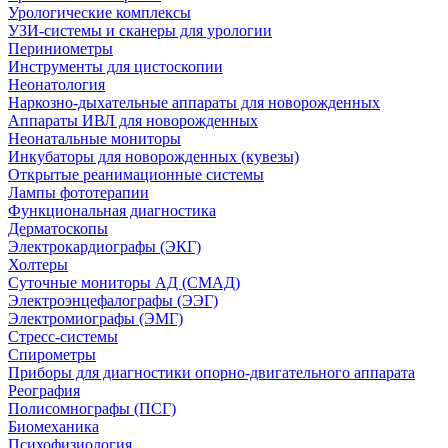
Урологические комплексы
УЗИ-системы и сканеры для урологии
Периниометры
Инструменты для цистоскопии
Неонатология
Наркозно-дыхательные аппараты для новорожденных
Аппараты ИВЛ для новорожденных
Неонатальные мониторы
Инкубаторы для новорожденных (кувезы)
Открытые реанимационные системы
Лампы фототерапии
Функциональная диагностика
Дерматоскопы
Электрокардиографы (ЭКГ)
Холтеры
Суточные мониторы АД (СМАД)
Электроэнцефалографы (ЭЭГ)
Электромиографы (ЭМГ)
Стресс-системы
Спирометры
Приборы для диагностики опорно-двигательного аппарата
Реография
Полисомнографы (ПСГ)
Биомеханика
Психофизиология