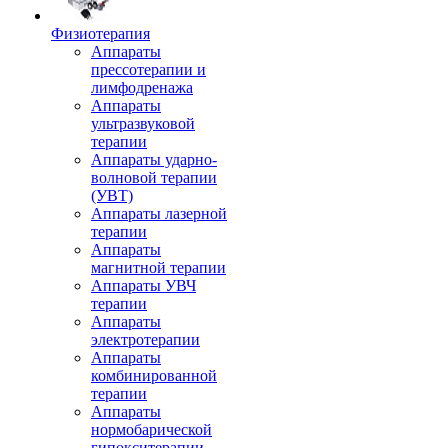
Физиотерапия
Аппараты
прессотерапии и
лимфодренажа
Аппараты
ультразвуковой
терапии
Аппараты ударно-
волновой терапии
(УВТ)
Аппараты лазерной
терапии
Аппараты
магнитной терапии
Аппараты УВЧ
терапии
Аппараты
электротерапии
Аппараты
комбинированной
терапии
Аппараты
нормобарической
гипокситерапии