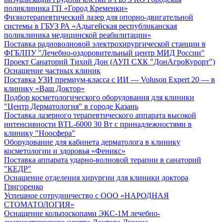
поликлиника ГП «Город Кременки»
Физиотерапевтический лазер для опорно-двигательной
системы в ГБУЗ РА «Адыгейская республиканская
поликлиника медицинской реабилитации»
Поставка радиоволновой электрохирургической станции в
ФГБЛПУ "Лечебно-оздоровительный центр МИД России"
Проект Санаторий Тихий Дон (АУП СХК "ДонАгроКурорт")
Оснащение частных клиник
Поставка УЗИ премиум-класса с ИИ — Voluson Expert 20 — в
клинику «Ваш Доктор»
Подбор косметологического оборудования для клиники
"Центр Дерматология" в городе Казань
Поставка лазерного терапевтического аппарата высокой
интенсивности BTL-6000 30 Вт с принадлежностями в
клинику "Ноосфера"
Оборудование для кабинета дерматолога в клинику
косметологии и здоровья «Феникс»
Поставка аппарата ударно-волновой терапии в санаторий
"КЕДР"
Оснащение отделения хирургии для клиники доктора
Григоренко
Успешное сотрудничество с ООО «НАРОДНАЯ
СТОМАТОЛОГИЯ»
Оснащение кольпоскопами ЭКС-1М лечебно-