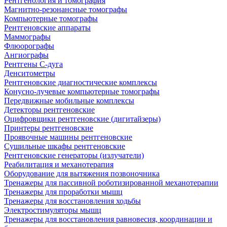
Рентгенология и томография
Магнитно-резонансные томографы
Компьютерные томографы
Рентгеновские аппараты
Маммографы
Флюорографы
Ангиографы
Рентгены С-дуга
Денситометры
Рентгеновские диагностические комплексы
Конусно-лучевые компьютерные томографы
Передвижные мобильные комплексы
Детекторы рентгеновские
Оцифровщики рентгеновские (дигитайзеры)
Принтеры рентгеновские
Проявочные машины рентгеновские
Сушильные шкафы рентгеновские
Рентгеновские генераторы (излучатели)
Реабилитация и механотерапия
Оборудование для вытяжения позвоночника
Тренажеры для пассивной роботизированной механотерапии
Тренажеры для проработки мышц
Тренажеры для восстановления ходьбы
Электростимуляторы мышц
Тренажеры для восстановления равновесия, координации и