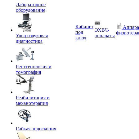
Лабораторное
оборудование
Кабинет
Аппара
ЭХВЧ-
под
физиотера
Ультразвуковая
аппараты
ключ
диагностика
Рентгенология и
томография
Реабилитация и
механотерапия
Гибкая эндоскопия