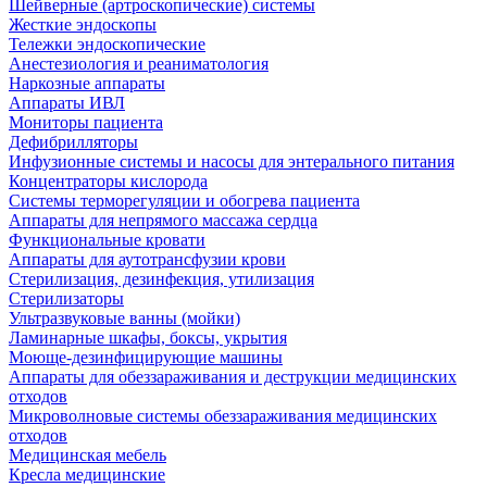
Шейверные (артроскопические) системы
Жесткие эндоскопы
Тележки эндоскопические
Анестезиология и реаниматология
Наркозные аппараты
Аппараты ИВЛ
Мониторы пациента
Дефибрилляторы
Инфузионные системы и насосы для энтерального питания
Концентраторы кислорода
Системы терморегуляции и обогрева пациента
Аппараты для непрямого массажа сердца
Функциональные кровати
Аппараты для аутотрансфузии крови
Стерилизация, дезинфекция, утилизация
Стерилизаторы
Ультразвуковые ванны (мойки)
Ламинарные шкафы, боксы, укрытия
Моюще-дезинфицирующие машины
Аппараты для обеззараживания и деструкции медицинских
отходов
Микроволновые системы обеззараживания медицинских
отходов
Медицинская мебель
Кресла медицинские