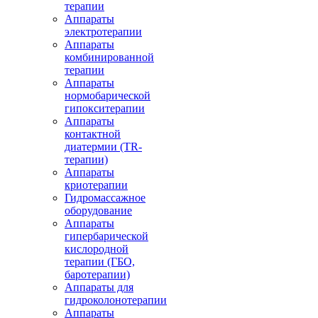
терапии
Аппараты
электротерапии
Аппараты
комбинированной
терапии
Аппараты
нормобарической
гипокситерапии
Аппараты
контактной
диатермии (TR-
терапии)
Аппараты
криотерапии
Гидромассажное
оборудование
Аппараты
гипербарической
кислородной
терапии (ГБО,
баротерапии)
Аппараты для
гидроколонотерапии
Аппараты