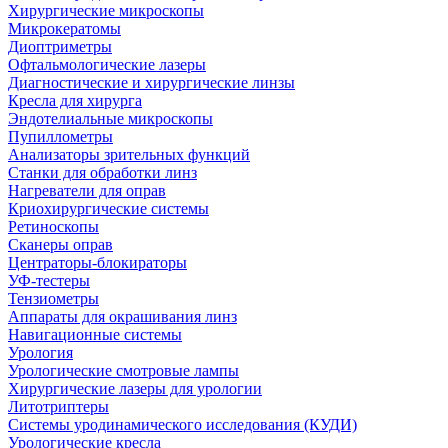
Хирургические микроскопы
Микрокератомы
Диоптриметры
Офтальмологические лазеры
Диагностические и хирургические линзы
Кресла для хирурга
Эндотелиальные микроскопы
Пупиллометры
Анализаторы зрительных функций
Станки для обработки линз
Нагреватели для оправ
Криохирургические системы
Ретиноскопы
Сканеры оправ
Центраторы-блокираторы
УФ-тестеры
Тензиометры
Аппараты для окрашивания линз
Навигационные системы
Урология
Урологические смотровые лампы
Хирургические лазеры для урологии
Литотриптеры
Системы уродинамического исследования (КУДИ)
Урологические кресла