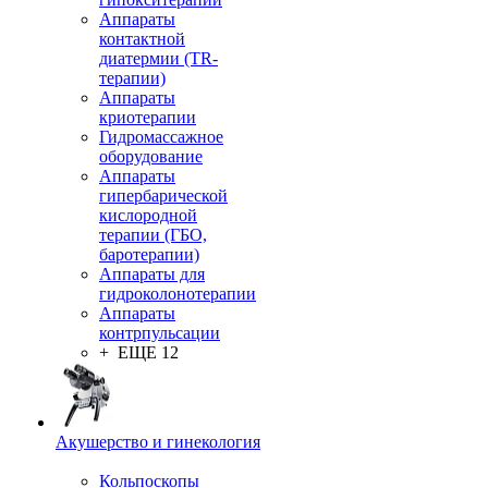
Аппараты
контактной
диатермии (TR-
терапии)
Аппараты
криотерапии
Гидромассажное
оборудование
Аппараты
гипербарической
кислородной
терапии (ГБО,
баротерапии)
Аппараты для
гидроколонотерапии
Аппараты
контрпульсации
+ ЕЩЕ 12
Акушерство и гинекология
Кольпоскопы