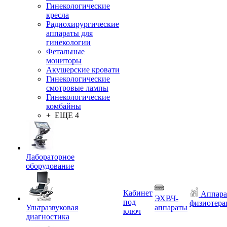
Гинекологические
кресла
Радиохирургические
аппараты для
гинекологии
Фетальные
мониторы
Акушерские кровати
Гинекологические
смотровые лампы
Гинекологические
комбайны
+ ЕЩЕ 4
Лабораторное
оборудование
Кабинет
Аппара
ЭХВЧ-
под
физиотера
Ультразвуковая
аппараты
ключ
диагностика