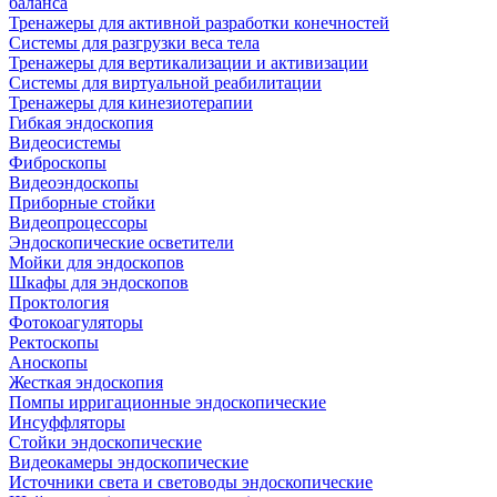
баланса
Тренажеры для активной разработки конечностей
Системы для разгрузки веса тела
Тренажеры для вертикализации и активизации
Системы для виртуальной реабилитации
Тренажеры для кинезиотерапии
Гибкая эндоскопия
Видеосистемы
Фиброскопы
Видеоэндоскопы
Приборные стойки
Видеопроцессоры
Эндоскопические осветители
Мойки для эндоскопов
Шкафы для эндоскопов
Проктология
Фотокоагуляторы
Ректоскопы
Аноскопы
Жесткая эндоскопия
Помпы ирригационные эндоскопические
Инсуффляторы
Стойки эндоскопические
Видеокамеры эндоскопические
Источники света и световоды эндоскопические