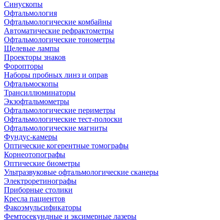
Синускопы
Офтальмология
Офтальмологические комбайны
Автоматические рефрактометры
Офтальмологические тонометры
Щелевые лампы
Проекторы знаков
Форопторы
Наборы пробных линз и оправ
Офтальмоскопы
Трансиллюминаторы
Экзофтальмометры
Офтальмологические периметры
Офтальмологические тест-полоски
Офтальмологические магниты
Фундус-камеры
Оптические когерентные томографы
Корнеотопографы
Оптические биометры
Ультразвуковые офтальмологические сканеры
Электроретинографы
Приборные столики
Кресла пациентов
Факоэмульсификаторы
Фемтосекундные и эксимерные лазеры