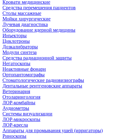
Кровати медицинские
Средства перемещения пациентов
Столы массажные
Мойки хирургические
Лучевая диагностика
Оборудование ядерной медицины
Инъекторы
Циклотроны
Дозкалибраторы
Модули синтеза
Средства радиационной защиты
Негатоскопы
Неактивные фонари
Ортопантомографы
Стоматологические радиовизиографы
Дентальные рентгеновские аппараты
Ветеринария
Отоларингология
ЛОР-комбайны
Аудиометры
Системы визуализации
ЛОР-микроскопы
ЛОР-кресла
Аппараты для промывания ушей (ирригаторы)
Риноскопы