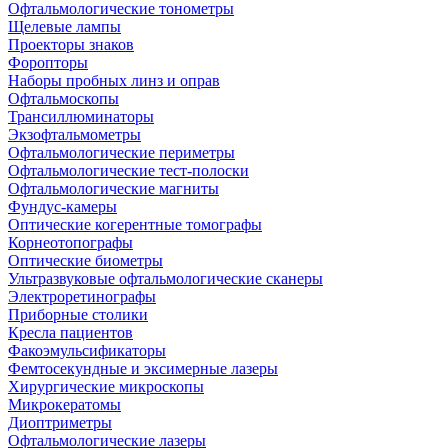
Офтальмологические тонометры
Щелевые лампы
Проекторы знаков
Форопторы
Наборы пробных линз и оправ
Офтальмоскопы
Трансиллюминаторы
Экзофтальмометры
Офтальмологические периметры
Офтальмологические тест-полоски
Офтальмологические магниты
Фундус-камеры
Оптические когерентные томографы
Корнеотопографы
Оптические биометры
Ультразвуковые офтальмологические сканеры
Электроретинографы
Приборные столики
Кресла пациентов
Факоэмульсификаторы
Фемтосекундные и эксимерные лазеры
Хирургические микроскопы
Микрокератомы
Диоптриметры
Офтальмологические лазеры