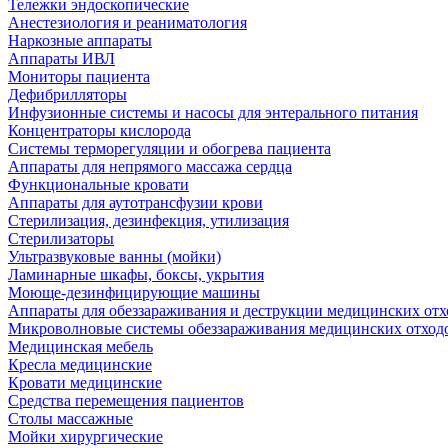
Тележки эндоскопические
Анестезиология и реаниматология
Наркозные аппараты
Аппараты ИВЛ
Мониторы пациента
Дефибрилляторы
Инфузионные системы и насосы для энтерального питания
Концентраторы кислорода
Системы терморегуляции и обогрева пациента
Аппараты для непрямого массажа сердца
Функциональные кровати
Аппараты для аутотрансфузии крови
Стерилизация, дезинфекция, утилизация
Стерилизаторы
Ультразвуковые ванны (мойки)
Ламинарные шкафы, боксы, укрытия
Моюще-дезинфицирующие машины
Аппараты для обеззараживания и деструкции медицинских отх
Микроволновые системы обеззараживания медицинских отход
Медицинская мебель
Кресла медицинские
Кровати медицинские
Средства перемещения пациентов
Столы массажные
Мойки хирургические