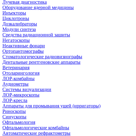
Лучевая диагностика
Оборудование ядерной медицины
Инъекторы
Циклотроны
Дозкалибраторы
Модули синтеза
Средства радиационной защиты
Негатоскопы
Неактивные фонари
Ортопантомографы
Стоматологические радиовизиографы
Дентальные рентгеновские аппараты
Ветеринария
Отоларингология
ЛОР-комбайны
Аудиометры
Системы визуализации
ЛОР-микроскопы
ЛОР-кресла
Аппараты для промывания ушей (ирригаторы)
Риноскопы
Синускопы
Офтальмология
Офтальмологические комбайны
Автоматические рефрактометры