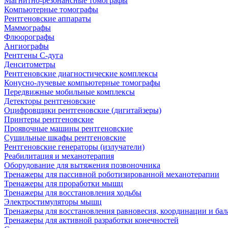
Магнитно-резонансные томографы
Компьютерные томографы
Рентгеновские аппараты
Маммографы
Флюорографы
Ангиографы
Рентгены С-дуга
Денситометры
Рентгеновские диагностические комплексы
Конусно-лучевые компьютерные томографы
Передвижные мобильные комплексы
Детекторы рентгеновские
Оцифровщики рентгеновские (дигитайзеры)
Принтеры рентгеновские
Проявочные машины рентгеновские
Сушильные шкафы рентгеновские
Рентгеновские генераторы (излучатели)
Реабилитация и механотерапия
Оборудование для вытяжения позвоночника
Тренажеры для пассивной роботизированной механотерапии
Тренажеры для проработки мышц
Тренажеры для восстановления ходьбы
Электростимуляторы мышц
Тренажеры для восстановления равновесия, координации и бал
Тренажеры для активной разработки конечностей