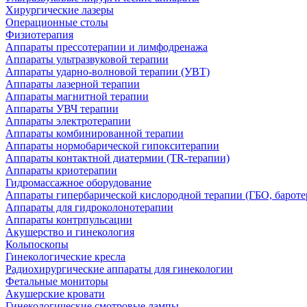
Хирургические лазеры
Операционные столы
Физиотерапия
Аппараты прессотерапии и лимфодренажа
Аппараты ультразвуковой терапии
Аппараты ударно-волновой терапии (УВТ)
Аппараты лазерной терапии
Аппараты магнитной терапии
Аппараты УВЧ терапии
Аппараты электротерапии
Аппараты комбинированной терапии
Аппараты нормобарической гипокситерапии
Аппараты контактной диатермии (TR-терапии)
Аппараты криотерапии
Гидромассажное оборудование
Аппараты гипербарической кислородной терапии (ГБО, бароте
Аппараты для гидроколонотерапии
Аппараты контрпульсации
Акушерство и гинекология
Кольпоскопы
Гинекологические кресла
Радиохирургические аппараты для гинекологии
Фетальные мониторы
Акушерские кровати
Гинекологические смотровые лампы