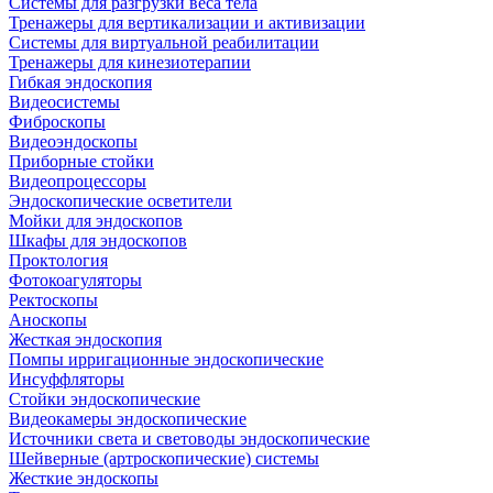
Системы для разгрузки веса тела
Тренажеры для вертикализации и активизации
Системы для виртуальной реабилитации
Тренажеры для кинезиотерапии
Гибкая эндоскопия
Видеосистемы
Фиброскопы
Видеоэндоскопы
Приборные стойки
Видеопроцессоры
Эндоскопические осветители
Мойки для эндоскопов
Шкафы для эндоскопов
Проктология
Фотокоагуляторы
Ректоскопы
Аноскопы
Жесткая эндоскопия
Помпы ирригационные эндоскопические
Инсуффляторы
Стойки эндоскопические
Видеокамеры эндоскопические
Источники света и световоды эндоскопические
Шейверные (артроскопические) системы
Жесткие эндоскопы