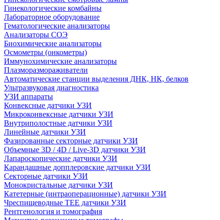
Гинекологические комбайны
Лабораторное оборудование
Гематологические анализаторы
Анализаторы СОЭ
Биохимические анализаторы
Осмометры (онкометры)
Иммунохимические анализаторы
Плазморазмораживатели
Автоматические станции выделения ДНК, НК, белков
Ультразвуковая диагностика
УЗИ аппараты
Конвексные датчики УЗИ
Микроконвексные датчики УЗИ
Внутриполостные датчики УЗИ
Линейные датчики УЗИ
Фазированные секторные датчики УЗИ
Объемные 3D / 4D / Live-3D датчики УЗИ
Лапароскопические датчики УЗИ
Карандашные допплеровские датчики УЗИ
Секторные датчики УЗИ
Монокристальные датчики УЗИ
Катетерные (интраоперационные) датчики УЗИ
Чреспищеводные TEE датчики УЗИ
Рентгенология и томография