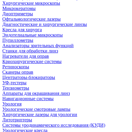
Хирургические микроскопы
Микрокератомы
Диоптриметры
Офтальмологические лазеры
Диагностические и хирургические линзы
Кресла для хирурга
Эндотелиальные микроскопы
Пупиллометры
Анализаторы зрительных функций
Станки для обработки линз
Нагреватели для оправ
Криохирургические системы
Ретиноскопы
Сканеры оправ
Центраторы-блокираторы
УФ-тестеры
Тензиометры
Аппараты для окрашивания линз
Навигационные системы
Урология
Урологические смотровые лампы
Хирургические лазеры для урологии
Литотриптеры
Системы уродинамического исследования (КУДИ)
Урологические кресла