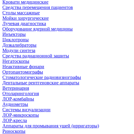
Кровати медицинские
Средства перемещения пациентов
Столы массажные
Мойки хирургические
Лучевая диагностика
Оборудование ядерной медицины
Инъекторы
Циклотроны
Дозкалибраторы
Модули синтеза
Средства радиационной защиты
Негатоскопы
Неактивные фонари
Ортопантомографы
Стоматологические радиовизиографы
Дентальные рентгеновские аппараты
Ветеринария
Отоларингология
ЛОР-комбайны
Аудиометры
Системы визуализации
ЛОР-микроскопы
ЛОР-кресла
Аппараты для промывания ушей (ирригаторы)
Риноскопы