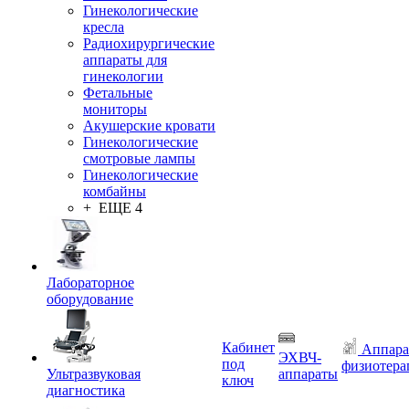
Гинекологические
кресла
Радиохирургические
аппараты для
гинекологии
Фетальные
мониторы
Акушерские кровати
Гинекологические
смотровые лампы
Гинекологические
комбайны
+ ЕЩЕ 4
Лабораторное
оборудование
Кабинет
Аппара
ЭХВЧ-
под
физиотера
Ультразвуковая
аппараты
ключ
диагностика