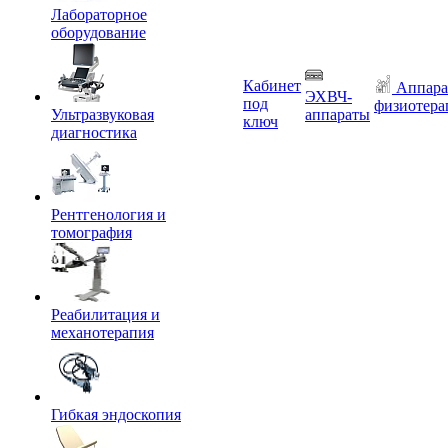
Лабораторное
оборудование
Кабинет
Аппара
ЭХВЧ-
под
физиотера
Ультразвуковая
аппараты
ключ
диагностика
Рентгенология и
томография
Реабилитация и
механотерапия
Гибкая эндоскопия