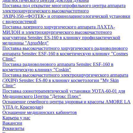
диагностического центра Доктора Дукина
Поставка под открытие многопрофильного центра аппарата
электрохирургического высокочастотного
ЭХВЧ-350-«ФОТЕК» и оториноларингологической установки
с видеосистемой
Поставка лазерного хирургического аппарата ЛАХТА-
МИЛОН и электрохирургического высокочастотного
коагулятора Sensitec ES-160 в клинику профилактической
медицины "АрхиМед"
Поставка высокочастотного хирургического радиоволнового
аппарата Sensitec ESF-160 в косметическую клинику "Cosmes
Clinic"
Поставка радиоволнового аппарата Sensitec ESF-160 в
косметическую клинику "Coskin"
Поставка высокочастотного электрохирургического аппарата
(ЭХВЧ) Sensitec ES-80 в клинику косметологии "My Skin
Clinic"
Поставка озонотерапевтической установки УОТА-60-01 для
Медицинского Центра "Детокс Плюс"
Оснащение семейного центра здоровья и красоты AMORE LA
VITA (г. Краснодар)
Оснащение медицинских кабинетов
Карьера у нас
Вакансии
Реквизиты