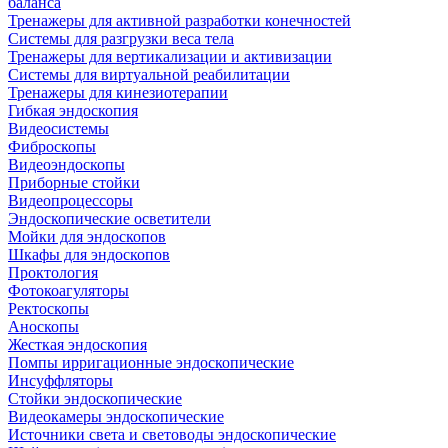
баланса
Тренажеры для активной разработки конечностей
Системы для разгрузки веса тела
Тренажеры для вертикализации и активизации
Системы для виртуальной реабилитации
Тренажеры для кинезиотерапии
Гибкая эндоскопия
Видеосистемы
Фиброскопы
Видеоэндоскопы
Приборные стойки
Видеопроцессоры
Эндоскопические осветители
Мойки для эндоскопов
Шкафы для эндоскопов
Проктология
Фотокоагуляторы
Ректоскопы
Аноскопы
Жесткая эндоскопия
Помпы ирригационные эндоскопические
Инсуффляторы
Стойки эндоскопические
Видеокамеры эндоскопические
Источники света и световоды эндоскопические