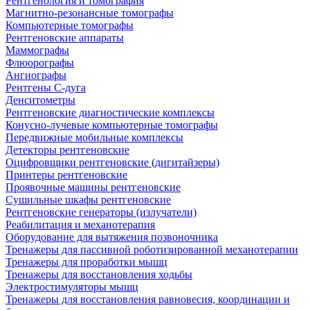
Рентгенология и томография
Магнитно-резонансные томографы
Компьютерные томографы
Рентгеновские аппараты
Маммографы
Флюорографы
Ангиографы
Рентгены С-дуга
Денситометры
Рентгеновские диагностические комплексы
Конусно-лучевые компьютерные томографы
Передвижные мобильные комплексы
Детекторы рентгеновские
Оцифровщики рентгеновские (дигитайзеры)
Принтеры рентгеновские
Проявочные машины рентгеновские
Сушильные шкафы рентгеновские
Рентгеновские генераторы (излучатели)
Реабилитация и механотерапия
Оборудование для вытяжения позвоночника
Тренажеры для пассивной роботизированной механотерапии
Тренажеры для проработки мышц
Тренажеры для восстановления ходьбы
Электростимуляторы мышц
Тренажеры для восстановления равновесия, координации и