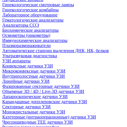
Гинекологические смотровые лампы
Гинекологические комбайны
Лабораторное оборудование
Гематологические анализаторы
Анализаторы СОЭ
Биохимические анализаторы
Осмометры (онкометры)
Иммунохимические анализаторы
Плазморазмораживатели
Автоматические станции выделения ДНК, НК, белков
Ультразвуковая диагностика
УЗИ аппараты
Конвексные датчики УЗИ
Микроконвексные датчики УЗИ
Внутриполостные датчики УЗИ
Линейные датчики УЗИ
Фазированные секторные датчики УЗИ
Объемные 3D / 4D / Live-3D датчики УЗИ
Лапароскопические датчики УЗИ
Карандашные допплеровские датчики УЗИ
Секторные датчики УЗИ
Монокристальные датчики УЗИ
Катетерные (интраоперационные) датчики УЗИ
Чреспищеводные TEE датчики УЗИ