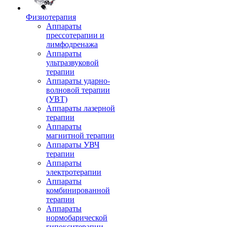
Физиотерапия
Аппараты
прессотерапии и
лимфодренажа
Аппараты
ультразвуковой
терапии
Аппараты ударно-
волновой терапии
(УВТ)
Аппараты лазерной
терапии
Аппараты
магнитной терапии
Аппараты УВЧ
терапии
Аппараты
электротерапии
Аппараты
комбинированной
терапии
Аппараты
нормобарической
гипокситерапии