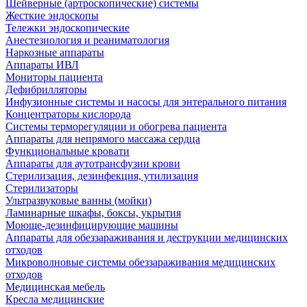
Шейверные (артроскопические) системы
Жесткие эндоскопы
Тележки эндоскопические
Анестезиология и реаниматология
Наркозные аппараты
Аппараты ИВЛ
Мониторы пациента
Дефибрилляторы
Инфузионные системы и насосы для энтерального питания
Концентраторы кислорода
Системы терморегуляции и обогрева пациента
Аппараты для непрямого массажа сердца
Функциональные кровати
Аппараты для аутотрансфузии крови
Стерилизация, дезинфекция, утилизация
Стерилизаторы
Ультразвуковые ванны (мойки)
Ламинарные шкафы, боксы, укрытия
Моюще-дезинфицирующие машины
Аппараты для обеззараживания и деструкции медицинских
отходов
Микроволновые системы обеззараживания медицинских
отходов
Медицинская мебель
Кресла медицинские