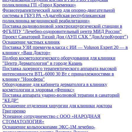
поликлиника ГП «Город Кременки»
Физиотерапевтический лазер для опорно-двигательной
системы в ГБУЗ РА «Адыгейская республиканская
поликлиника медицинской реабилитации»
Поставка радиоволновой электрохирургической станции в
ФГБЛПУ "Лечебно-оздоровительный центр МИД России"
Проект Санаторий Тихий Дон (АУП СХК "ДонАгроКурорт")
Оснащение частных клиник
Поставка УЗИ премиум-класса с ИИ — Voluson Expert 20 — в
клинику «Ваш Доктор»
Подбор косметологического оборудования для клиники
"Центр Дерматология" в городе Казань
Поставка лазерного терапевтического аппарата высокой
интенсивности BTL-6000 30 Вт с принадлежностями в
клинику "Ноосфера"
Оборудование для кабинета дерматолога в клинику
косметологии и здоровья «Феникс»
Поставка аппарата ударно-волновой терапии в санаторий
"КЕДР"
Оснащение отделения хирургии для клиники доктора
Григоренко
Успешное сотрудничество с ООО «НАРОДНАЯ
СТОМАТОЛОГИЯ»
Оснащение кольпоскопами ЭКС-1М лечебно-