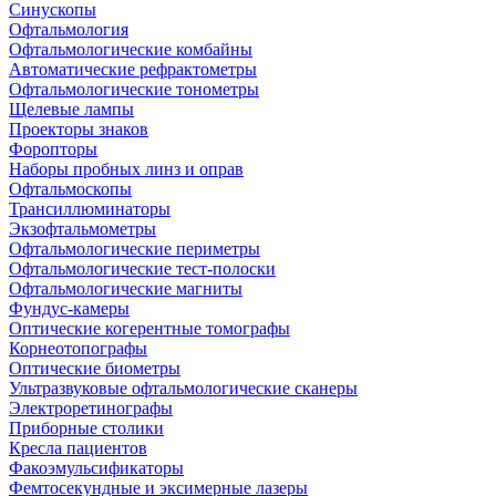
Синускопы
Офтальмология
Офтальмологические комбайны
Автоматические рефрактометры
Офтальмологические тонометры
Щелевые лампы
Проекторы знаков
Форопторы
Наборы пробных линз и оправ
Офтальмоскопы
Трансиллюминаторы
Экзофтальмометры
Офтальмологические периметры
Офтальмологические тест-полоски
Офтальмологические магниты
Фундус-камеры
Оптические когерентные томографы
Корнеотопографы
Оптические биометры
Ультразвуковые офтальмологические сканеры
Электроретинографы
Приборные столики
Кресла пациентов
Факоэмульсификаторы
Фемтосекундные и эксимерные лазеры