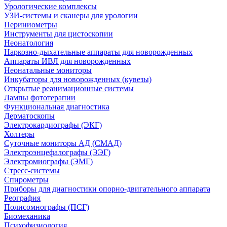
Урологические комплексы
УЗИ-системы и сканеры для урологии
Периниометры
Инструменты для цистоскопии
Неонатология
Наркозно-дыхательные аппараты для новорожденных
Аппараты ИВЛ для новорожденных
Неонатальные мониторы
Инкубаторы для новорожденных (кувезы)
Открытые реанимационные системы
Лампы фототерапии
Функциональная диагностика
Дерматоскопы
Электрокардиографы (ЭКГ)
Холтеры
Суточные мониторы АД (СМАД)
Электроэнцефалографы (ЭЭГ)
Электромиографы (ЭМГ)
Стресс-системы
Спирометры
Приборы для диагностики опорно-двигательного аппарата
Реография
Полисомнографы (ПСГ)
Биомеханика
Психофизиология