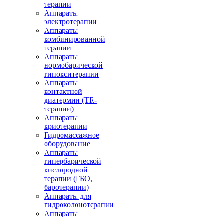
терапии
Аппараты
электротерапии
Аппараты
комбинированной
терапии
Аппараты
нормобарической
гипокситерапии
Аппараты
контактной
диатермии (TR-
терапии)
Аппараты
криотерапии
Гидромассажное
оборудование
Аппараты
гипербарической
кислородной
терапии (ГБО,
баротерапии)
Аппараты для
гидроколонотерапии
Аппараты