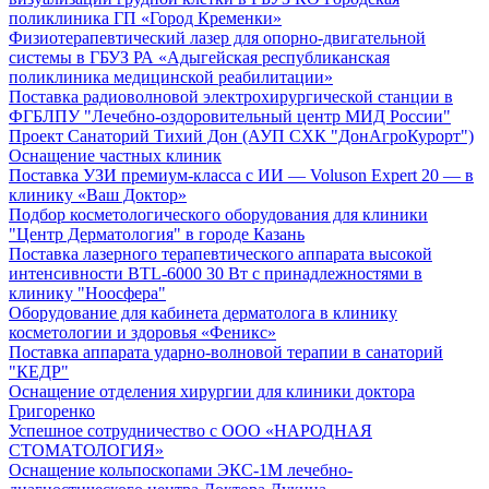
поликлиника ГП «Город Кременки»
Физиотерапевтический лазер для опорно-двигательной
системы в ГБУЗ РА «Адыгейская республиканская
поликлиника медицинской реабилитации»
Поставка радиоволновой электрохирургической станции в
ФГБЛПУ "Лечебно-оздоровительный центр МИД России"
Проект Санаторий Тихий Дон (АУП СХК "ДонАгроКурорт")
Оснащение частных клиник
Поставка УЗИ премиум-класса с ИИ — Voluson Expert 20 — в
клинику «Ваш Доктор»
Подбор косметологического оборудования для клиники
"Центр Дерматология" в городе Казань
Поставка лазерного терапевтического аппарата высокой
интенсивности BTL-6000 30 Вт с принадлежностями в
клинику "Ноосфера"
Оборудование для кабинета дерматолога в клинику
косметологии и здоровья «Феникс»
Поставка аппарата ударно-волновой терапии в санаторий
"КЕДР"
Оснащение отделения хирургии для клиники доктора
Григоренко
Успешное сотрудничество с ООО «НАРОДНАЯ
СТОМАТОЛОГИЯ»
Оснащение кольпоскопами ЭКС-1М лечебно-