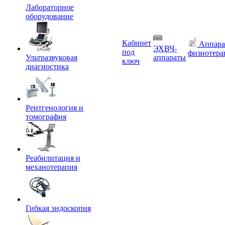
Лабораторное
оборудование
Кабинет
Аппара
ЭХВЧ-
под
физиотера
Ультразвуковая
аппараты
ключ
диагностика
Рентгенология и
томография
Реабилитация и
механотерапия
Гибкая эндоскопия