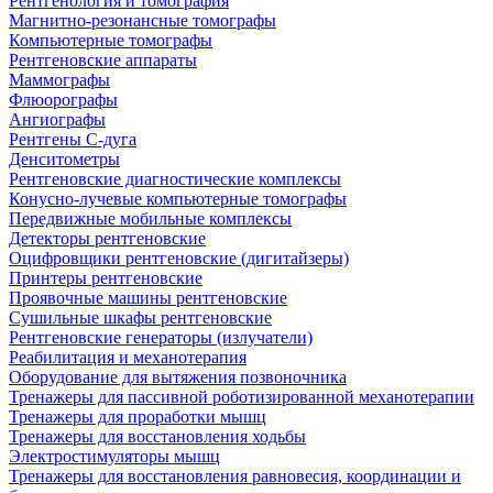
Рентгенология и томография
Магнитно-резонансные томографы
Компьютерные томографы
Рентгеновские аппараты
Маммографы
Флюорографы
Ангиографы
Рентгены С-дуга
Денситометры
Рентгеновские диагностические комплексы
Конусно-лучевые компьютерные томографы
Передвижные мобильные комплексы
Детекторы рентгеновские
Оцифровщики рентгеновские (дигитайзеры)
Принтеры рентгеновские
Проявочные машины рентгеновские
Сушильные шкафы рентгеновские
Рентгеновские генераторы (излучатели)
Реабилитация и механотерапия
Оборудование для вытяжения позвоночника
Тренажеры для пассивной роботизированной механотерапии
Тренажеры для проработки мышц
Тренажеры для восстановления ходьбы
Электростимуляторы мышц
Тренажеры для восстановления равновесия, координации и