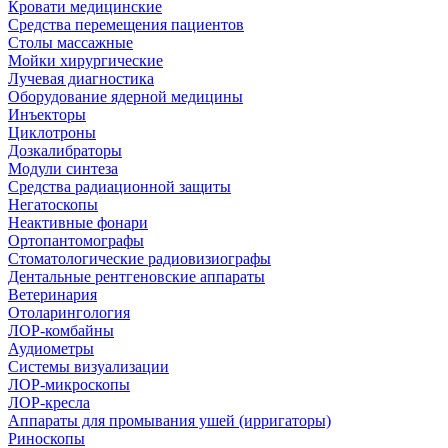
Кровати медицинские
Средства перемещения пациентов
Столы массажные
Мойки хирургические
Лучевая диагностика
Оборудование ядерной медицины
Инъекторы
Циклотроны
Дозкалибраторы
Модули синтеза
Средства радиационной защиты
Негатоскопы
Неактивные фонари
Ортопантомографы
Стоматологические радиовизиографы
Дентальные рентгеновские аппараты
Ветеринария
Отоларингология
ЛОР-комбайны
Аудиометры
Системы визуализации
ЛОР-микроскопы
ЛОР-кресла
Аппараты для промывания ушей (ирригаторы)
Риноскопы