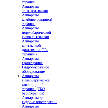
терапии
Аппараты
электротерапии
Аппараты
комбинированной
терапии
Аппараты
нормобарической
гипокситерапии
Аппараты
контактной
диатермии (TR-
терапии)
Аппараты
криотерапии
Гидромассажное
оборудование
Аппараты
гипербарической
кислородной
терапии (ГБО,
баротерапии)
Аппараты для
гидроколонотерапии
Аппараты