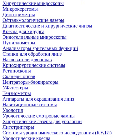
Хирургические микроскопы
Микрокератомы
Диоптриметры
Офтальмологические лазеры
Диагностические и хирургические линзы
Кресла для хирурга
Эндотелиальные микроскопы
Пупиллометры
Анализаторы зрительных функций
Станки для обработки линз
Нагреватели для оправ
Криохирургические системы
Ретиноскопы
Сканеры оправ
Центраторы-блокираторы
УФ-тестеры
Тензиометры
Аппараты для окрашивания линз
Навигационные системы
Урология
Урологические смотровые лампы
Хирургические лазеры для урологии
Литотриптеры
Системы уродинамического исследования (КУДИ)
Урологические кресла