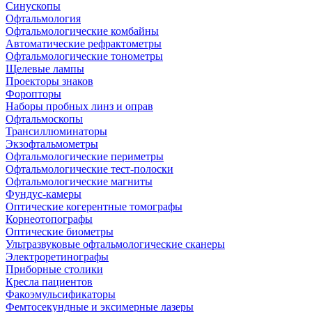
Синускопы
Офтальмология
Офтальмологические комбайны
Автоматические рефрактометры
Офтальмологические тонометры
Щелевые лампы
Проекторы знаков
Форопторы
Наборы пробных линз и оправ
Офтальмоскопы
Трансиллюминаторы
Экзофтальмометры
Офтальмологические периметры
Офтальмологические тест-полоски
Офтальмологические магниты
Фундус-камеры
Оптические когерентные томографы
Корнеотопографы
Оптические биометры
Ультразвуковые офтальмологические сканеры
Электроретинографы
Приборные столики
Кресла пациентов
Факоэмульсификаторы
Фемтосекундные и эксимерные лазеры