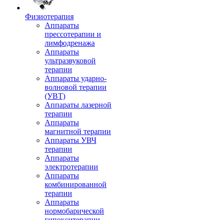
Физиотерапия
Аппараты
прессотерапии и
лимфодренажа
Аппараты
ультразвуковой
терапии
Аппараты ударно-
волновой терапии
(УВТ)
Аппараты лазерной
терапии
Аппараты
магнитной терапии
Аппараты УВЧ
терапии
Аппараты
электротерапии
Аппараты
комбинированной
терапии
Аппараты
нормобарической
гипокситерапии