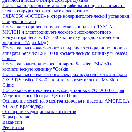
диагностического центра Доктора Дукина
Поставка под открытие многопрофильного центра аппарата
электрохирургического высокочастотного
ЭХВЧ-350-«ФОТЕК» и оториноларингологической установки
с видеосистемой
Поставка лазерного хирургического аппарата ЛАХТА-
МИЛОН и электрохирургического высокочастотного
коагулятора Sensitec ES-160 в клинику профилактической
медицины "АрхиМед"
Поставка высокочастотного хирургического радиоволнового
аппарата Sensitec ESF-160 в косметическую клинику "Cosmes
Clinic"
Поставка радиоволнового аппарата Sensitec ESF-160 в
косметическую клинику "Coskin"
Поставка высокочастотного электрохирургического аппарата
(ЭХВЧ) Sensitec ES-80 в клинику косметологии "My Skin
Clinic"
Поставка озонотерапевтической установки УОТА-60-01 для
Медицинского Центра "Детокс Плюс"
Оснащение семейного центра здоровья и красоты AMORE LA
VITA (г. Краснодар)
Оснащение медицинских кабинетов
Карьера у нас
Вакансии
Реквизиты