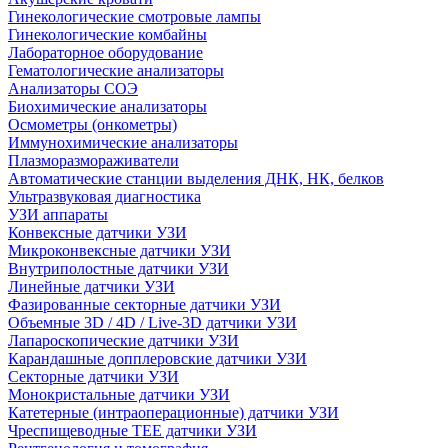
Гинекологические смотровые лампы
Гинекологические комбайны
Лабораторное оборудование
Гематологические анализаторы
Анализаторы СОЭ
Биохимические анализаторы
Осмометры (онкометры)
Иммунохимические анализаторы
Плазморазмораживатели
Автоматические станции выделения ДНК, НК, белков
Ультразвуковая диагностика
УЗИ аппараты
Конвексные датчики УЗИ
Микроконвексные датчики УЗИ
Внутриполостные датчики УЗИ
Линейные датчики УЗИ
Фазированные секторные датчики УЗИ
Объемные 3D / 4D / Live-3D датчики УЗИ
Лапароскопические датчики УЗИ
Карандашные допплеровские датчики УЗИ
Секторные датчики УЗИ
Монокристальные датчики УЗИ
Катетерные (интраоперационные) датчики УЗИ
Чреспищеводные TEE датчики УЗИ