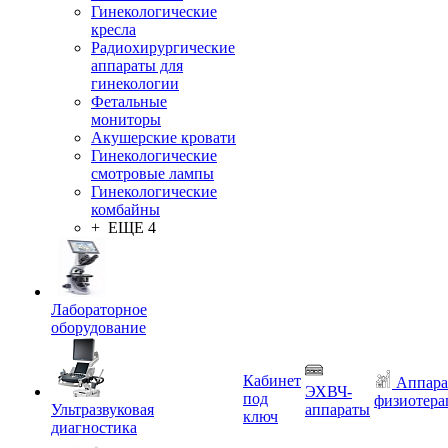
Гинекологические
кресла
Радиохирургические
аппараты для
гинекологии
Фетальные
мониторы
Акушерские кровати
Гинекологические
смотровые лампы
Гинекологические
комбайны
+ ЕЩЕ 4
Лабораторное
оборудование
Кабинет
Аппара
ЭХВЧ-
под
физиотера
Ультразвуковая
аппараты
ключ
диагностика