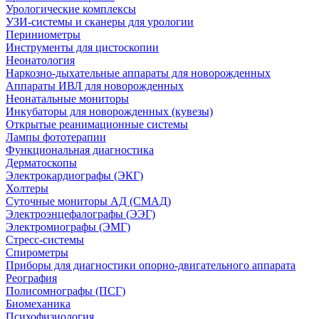
Урологические комплексы
УЗИ-системы и сканеры для урологии
Периниометры
Инструменты для цистоскопии
Неонатология
Наркозно-дыхательные аппараты для новорожденных
Аппараты ИВЛ для новорожденных
Неонатальные мониторы
Инкубаторы для новорожденных (кувезы)
Открытые реанимационные системы
Лампы фототерапии
Функциональная диагностика
Дерматоскопы
Электрокардиографы (ЭКГ)
Холтеры
Суточные мониторы АД (СМАД)
Электроэнцефалографы (ЭЭГ)
Электромиографы (ЭМГ)
Стресс-системы
Спирометры
Приборы для диагностики опорно-двигательного аппарата
Реография
Полисомнографы (ПСГ)
Биомеханика
Психофизиология