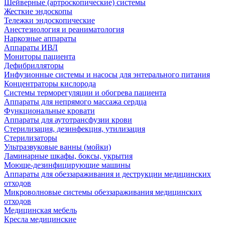
Шейверные (артроскопические) системы
Жесткие эндоскопы
Тележки эндоскопические
Анестезиология и реаниматология
Наркозные аппараты
Аппараты ИВЛ
Мониторы пациента
Дефибрилляторы
Инфузионные системы и насосы для энтерального питания
Концентраторы кислорода
Системы терморегуляции и обогрева пациента
Аппараты для непрямого массажа сердца
Функциональные кровати
Аппараты для аутотрансфузии крови
Стерилизация, дезинфекция, утилизация
Стерилизаторы
Ультразвуковые ванны (мойки)
Ламинарные шкафы, боксы, укрытия
Моюще-дезинфицирующие машины
Аппараты для обеззараживания и деструкции медицинских
отходов
Микроволновые системы обеззараживания медицинских
отходов
Медицинская мебель
Кресла медицинские