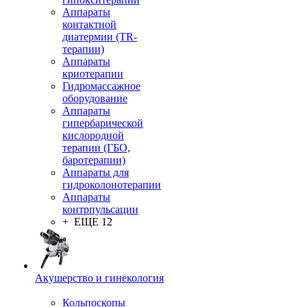
Аппараты
контактной
диатермии (TR-
терапии)
Аппараты
криотерапии
Гидромассажное
оборудование
Аппараты
гипербарической
кислородной
терапии (ГБО,
баротерапии)
Аппараты для
гидроколонотерапии
Аппараты
контрпульсации
+ ЕЩЕ 12
Акушерство и гинекология
Кольпоскопы