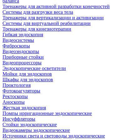
баланса
Тренажеры для активной разработки конечностей
Системы для разгрузки веса тела
Тренажеры для вертикализации и активизации
Системы для виртуальной реабилитации
Тренажеры для кинезиотерапии
Гибкая эндоскопия
Видеосистемы
Фиброскопы
Видеоэндоскопы
Приборные стойки
Видеопроцессоры
Эндоскопические осветители
Мойки для эндоскопов
Шкафы для эндоскопов
Проктология
Фотокоагуляторы
Ректоскопы
Аноскопы
Жесткая эндоскопия
Помпы ирригационные эндоскопические
Инсуффляторы
Стойки эндоскопические
Видеокамеры эндоскопические
Источники света и световоды эндоскопические