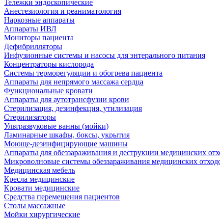
Тележки эндоскопические
Анестезиология и реаниматология
Наркозные аппараты
Аппараты ИВЛ
Мониторы пациента
Дефибрилляторы
Инфузионные системы и насосы для энтерального питания
Концентраторы кислорода
Системы терморегуляции и обогрева пациента
Аппараты для непрямого массажа сердца
Функциональные кровати
Аппараты для аутотрансфузии крови
Стерилизация, дезинфекция, утилизация
Стерилизаторы
Ультразвуковые ванны (мойки)
Ламинарные шкафы, боксы, укрытия
Моюще-дезинфицирующие машины
Аппараты для обеззараживания и деструкции медицинских отх
Микроволновые системы обеззараживания медицинских отход
Медицинская мебель
Кресла медицинские
Кровати медицинские
Средства перемещения пациентов
Столы массажные
Мойки хирургические