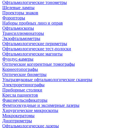
Офтальмологические тонометры
Щелевые лампы
Проекторы знаков
Форопторы
Наборы пробных линз и оправ
Офтальмоскопы
Трансиллюминаторы
Экзофтальмометры
Офтальмологические периметры
Офтальмологические тест-полоски
Офтальмологические магниты
Фундус-камеры
Оптические когерентные томографы
Корнеотопографы
Оптические биометры
Ультразвуковые офтальмологические сканеры
Электроретинографы
Приборные столики
Кресла пациентов
Факоэмульсификаторы
Фемтосекундные и эксимерные лазеры
Хирургические микроскопы
Микрокератомы
Диоптриметры
Офтальмологические лазеры