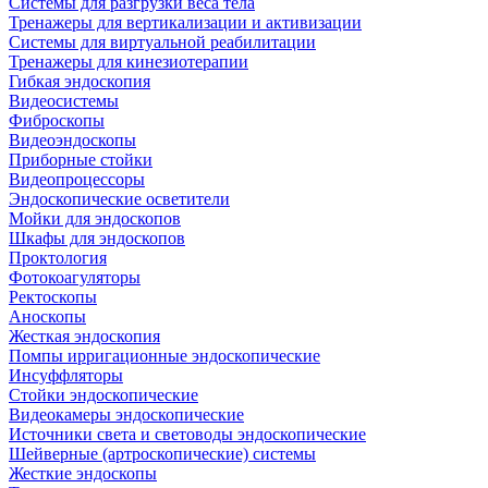
Системы для разгрузки веса тела
Тренажеры для вертикализации и активизации
Системы для виртуальной реабилитации
Тренажеры для кинезиотерапии
Гибкая эндоскопия
Видеосистемы
Фиброскопы
Видеоэндоскопы
Приборные стойки
Видеопроцессоры
Эндоскопические осветители
Мойки для эндоскопов
Шкафы для эндоскопов
Проктология
Фотокоагуляторы
Ректоскопы
Аноскопы
Жесткая эндоскопия
Помпы ирригационные эндоскопические
Инсуффляторы
Стойки эндоскопические
Видеокамеры эндоскопические
Источники света и световоды эндоскопические
Шейверные (артроскопические) системы
Жесткие эндоскопы