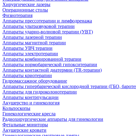
Хирургические лазеры
Операционные столы
Физиотерапия
Аппараты прессотерапии и лимфодренажа
Аппараты ультразвуковой терапии
Аппараты ударно-волновой терапии (УВТ)
Аппараты лазерной терапии
Аппараты магнитной терапии
Аппараты УВЧ терапии
Аппараты электротерапии
Аппараты комбинированной терапии
Аппараты нормобарической гипокситерапии
Аппараты контактной диатермии (TR-терапии)
Аппараты криотерапии
Гидромассажное оборудование
Аппараты гипербарической кислородной терапии (ГБО, бароте
Аппараты для гидроколонотерапии
Аппараты контрпульсации
Акушерство и гинекология
Кольпоскопы
Гинекологические кресла
Радиохирургические аппараты для гинекологии
Фетальные мониторы
Акушерские кровати
Гинекологические смотровые лампы