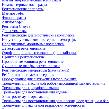
Магнитно-резонансные томографы
Компьютерные томографы
Рентгеновские аппараты
Маммографы
Флюорографы
Ангиографы
Рентгены С-дуга
Денситометры
Рентгеновские диагностические комплексы
Конусно-лучевые компьютерные томографы
Передвижные мобильные комплексы
Детекторы рентгеновские
Оцифровщики рентгеновские (дигитайзеры)
Принтеры рентгеновские
Проявочные машины рентгеновские
Сушильные шкафы рентгеновские
Рентгеновские генераторы (излучатели)
Реабилитация и механотерапия
Оборудование для вытяжения позвоночника
Тренажеры для пассивной роботизированной механотерапии
Тренажеры для проработки мышц
Тренажеры для восстановления ходьбы
Электростимуляторы мышц
Тренажеры для восстановления равновесия, координации и бал
Тренажеры для активной разработки конечностей