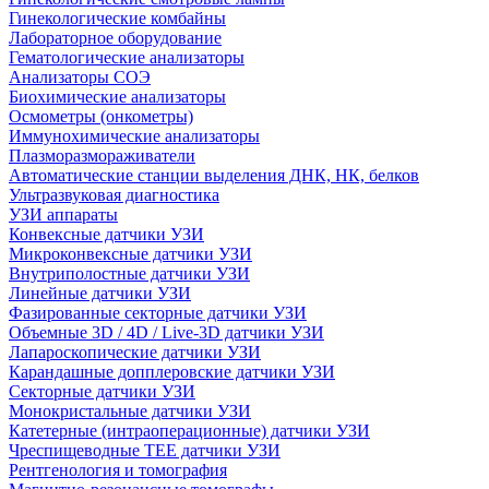
Гинекологические комбайны
Лабораторное оборудование
Гематологические анализаторы
Анализаторы СОЭ
Биохимические анализаторы
Осмометры (онкометры)
Иммунохимические анализаторы
Плазморазмораживатели
Автоматические станции выделения ДНК, НК, белков
Ультразвуковая диагностика
УЗИ аппараты
Конвексные датчики УЗИ
Микроконвексные датчики УЗИ
Внутриполостные датчики УЗИ
Линейные датчики УЗИ
Фазированные секторные датчики УЗИ
Объемные 3D / 4D / Live-3D датчики УЗИ
Лапароскопические датчики УЗИ
Карандашные допплеровские датчики УЗИ
Секторные датчики УЗИ
Монокристальные датчики УЗИ
Катетерные (интраоперационные) датчики УЗИ
Чреспищеводные TEE датчики УЗИ
Рентгенология и томография