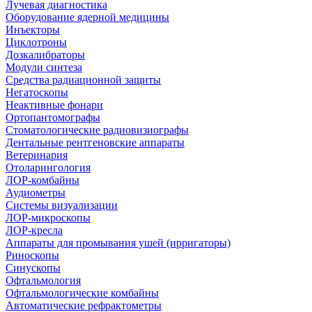
Лучевая диагностика
Оборудование ядерной медицины
Инъекторы
Циклотроны
Дозкалибраторы
Модули синтеза
Средства радиационной защиты
Негатоскопы
Неактивные фонари
Ортопантомографы
Стоматологические радиовизиографы
Дентальные рентгеновские аппараты
Ветеринария
Отоларингология
ЛОР-комбайны
Аудиометры
Системы визуализации
ЛОР-микроскопы
ЛОР-кресла
Аппараты для промывания ушей (ирригаторы)
Риноскопы
Синускопы
Офтальмология
Офтальмологические комбайны
Автоматические рефрактометры