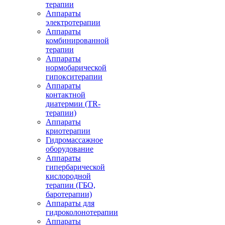
терапии
Аппараты
электротерапии
Аппараты
комбинированной
терапии
Аппараты
нормобарической
гипокситерапии
Аппараты
контактной
диатермии (TR-
терапии)
Аппараты
криотерапии
Гидромассажное
оборудование
Аппараты
гипербарической
кислородной
терапии (ГБО,
баротерапии)
Аппараты для
гидроколонотерапии
Аппараты