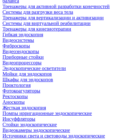
баланса
Тренажеры для активной разработки конечностей
Системы для разгрузки веса тела
Тренажеры для вертикализации и активизации
Системы для виртуальной реабилитации
Тренажеры для кинезиотерапии
Гибкая эндоскопия
Видеосистемы
Фиброскопы
Видеоэндоскопы
Приборные стойки
Видеопроцессоры
Эндоскопические осветители
Мойки для эндоскопов
Шкафы для эндоскопов
Проктология
Фотокоагуляторы
Ректоскопы
Аноскопы
Жесткая эндоскопия
Помпы ирригационные эндоскопические
Инсуффляторы
Стойки эндоскопические
Видеокамеры эндоскопические
Источники света и световоды эндоскопические