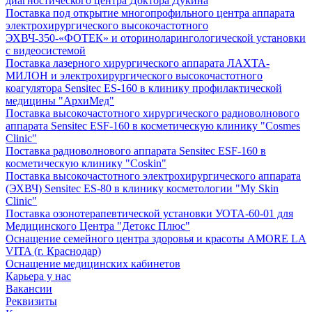
диагностического центра Доктора Дукина
Поставка под открытие многопрофильного центра аппарата
электрохирургического высокочастотного
ЭХВЧ-350-«ФОТЕК» и оториноларингологической установки
с видеосистемой
Поставка лазерного хирургического аппарата ЛАХТА-
МИЛОН и электрохирургического высокочастотного
коагулятора Sensitec ES-160 в клинику профилактической
медицины "АрхиМед"
Поставка высокочастотного хирургического радиоволнового
аппарата Sensitec ESF-160 в косметическую клинику "Cosmes
Clinic"
Поставка радиоволнового аппарата Sensitec ESF-160 в
косметическую клинику "Coskin"
Поставка высокочастотного электрохирургического аппарата
(ЭХВЧ) Sensitec ES-80 в клинику косметологии "My Skin
Clinic"
Поставка озонотерапевтической установки УОТА-60-01 для
Медицинского Центра "Детокс Плюс"
Оснащение семейного центра здоровья и красоты AMORE LA
VITA (г. Краснодар)
Оснащение медицинских кабинетов
Карьера у нас
Вакансии
Реквизиты