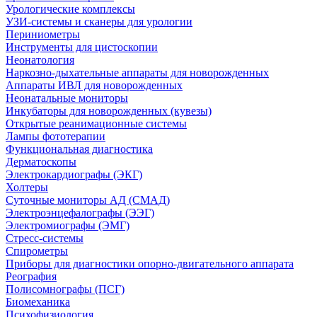
Урологические комплексы
УЗИ-системы и сканеры для урологии
Периниометры
Инструменты для цистоскопии
Неонатология
Наркозно-дыхательные аппараты для новорожденных
Аппараты ИВЛ для новорожденных
Неонатальные мониторы
Инкубаторы для новорожденных (кувезы)
Открытые реанимационные системы
Лампы фототерапии
Функциональная диагностика
Дерматоскопы
Электрокардиографы (ЭКГ)
Холтеры
Суточные мониторы АД (СМАД)
Электроэнцефалографы (ЭЭГ)
Электромиографы (ЭМГ)
Стресс-системы
Спирометры
Приборы для диагностики опорно-двигательного аппарата
Реография
Полисомнографы (ПСГ)
Биомеханика
Психофизиология