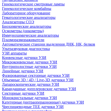
Гинекологические смотровые лампы
Гинекологические комбайны
Лабораторное оборудование
Гематологические анализаторы
Анализаторы СОЭ
Биохимические анализаторы
Осмометры (онкометры)
Иммунохимические анализаторы
Плазморазмораживатели
Автоматические станции выделения ДНК, НК, белков
Ультразвуковая диагностика
УЗИ аппараты
Конвексные датчики УЗИ
Микроконвексные датчики УЗИ
Внутриполостные датчики УЗИ
Линейные датчики УЗИ
Фазированные секторные датчики УЗИ
Объемные 3D / 4D / Live-3D датчики УЗИ
Лапароскопические датчики УЗИ
Карандашные допплеровские датчики УЗИ
Секторные датчики УЗИ
Монокристальные датчики УЗИ
Катетерные (интраоперационные) датчики УЗИ
Чреспищеводные TEE датчики УЗИ