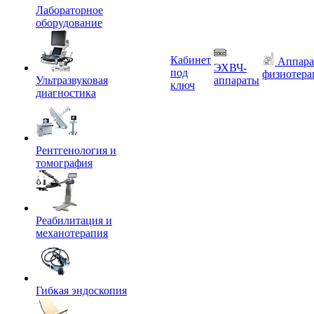
Лабораторное
оборудование
Кабинет
Аппара
ЭХВЧ-
под
физиотера
Ультразвуковая
аппараты
ключ
диагностика
Рентгенология и
томография
Реабилитация и
механотерапия
Гибкая эндоскопия