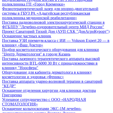
поликлиника ГП «Город Кременки»
Физиотерапевтический лазер для опорно-двигательной
системы в ГБУЗ РА «Адыгейская республиканская
поликлиника медицинской реабилитации»
Поставка радиоволновой электрохирургической станции в
ФГБЛПУ "Лечебно-оздоровительный центр МИД России"
Проект Санаторий Тихий Дон (АУП СХК "ДонАгроКурорт")
Оснащение частных клиник
Поставка УЗИ премиум-класса с ИИ — Voluson Expert 20 — в
клинику «Ваш Доктор»
Подбор косметологического оборудования для клиники
"Центр Дерматология" в городе Казань
Поставка лазерного терапевтического аппарата высокой
интенсивности BTL-6000 30 Вт с принадлежностями в
клинику "Ноосфера"
Оборудование для кабинета дерматолога в клинику
косметологии и здоровья «Феникс»
Поставка аппарата ударно-волновой терапии в санаторий
"КЕДР"
Оснащение отделения хирургии для клиники доктора
Григоренко
Успешное сотрудничество с ООО «НАРОДНАЯ
СТОМАТОЛОГИЯ»
Оснащение кольпоскопами ЭКС-1М лечебно-