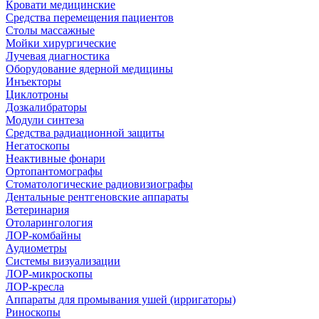
Кровати медицинские
Средства перемещения пациентов
Столы массажные
Мойки хирургические
Лучевая диагностика
Оборудование ядерной медицины
Инъекторы
Циклотроны
Дозкалибраторы
Модули синтеза
Средства радиационной защиты
Негатоскопы
Неактивные фонари
Ортопантомографы
Стоматологические радиовизиографы
Дентальные рентгеновские аппараты
Ветеринария
Отоларингология
ЛОР-комбайны
Аудиометры
Системы визуализации
ЛОР-микроскопы
ЛОР-кресла
Аппараты для промывания ушей (ирригаторы)
Риноскопы