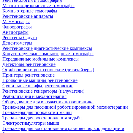
Рентгенология и томография
Магнитно-резонансные томографы
Компьютерные томографы
Рентгеновские аппараты
Маммографы
Флюорографы
Ангиографы
Рентгены С-дуга
Денситометры
Рентгеновские диагностические комплексы
Конусно-лучевые компьютерные томографы
Передвижные мобильные комплексы
Детекторы рентгеновские
Оцифровщики рентгеновские (дигитайзеры)
Принтеры рентгеновские
Проявочные машины рентгеновские
Сушильные шкафы рентгеновские
Рентгеновские генераторы (излучатели)
Реабилитация и механотерапия
Оборудование для вытяжения позвоночника
Тренажеры для пассивной роботизированной механотерапии
Тренажеры для проработки мышц
Тренажеры для восстановления ходьбы
Электростимуляторы мышц
Тренажеры для восстановления равновесия, координации и