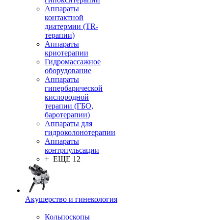
Аппараты
контактной
диатермии (TR-
терапии)
Аппараты
криотерапии
Гидромассажное
оборудование
Аппараты
гипербарической
кислородной
терапии (ГБО,
баротерапии)
Аппараты для
гидроколонотерапии
Аппараты
контрпульсации
+ ЕЩЕ 12
Акушерство и гинекология
Кольпоскопы