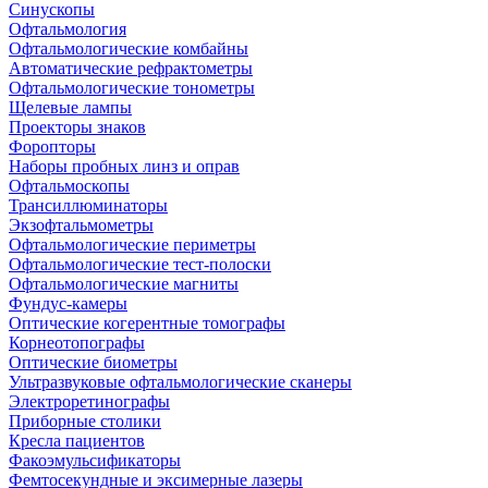
Синускопы
Офтальмология
Офтальмологические комбайны
Автоматические рефрактометры
Офтальмологические тонометры
Щелевые лампы
Проекторы знаков
Форопторы
Наборы пробных линз и оправ
Офтальмоскопы
Трансиллюминаторы
Экзофтальмометры
Офтальмологические периметры
Офтальмологические тест-полоски
Офтальмологические магниты
Фундус-камеры
Оптические когерентные томографы
Корнеотопографы
Оптические биометры
Ультразвуковые офтальмологические сканеры
Электроретинографы
Приборные столики
Кресла пациентов
Факоэмульсификаторы
Фемтосекундные и эксимерные лазеры