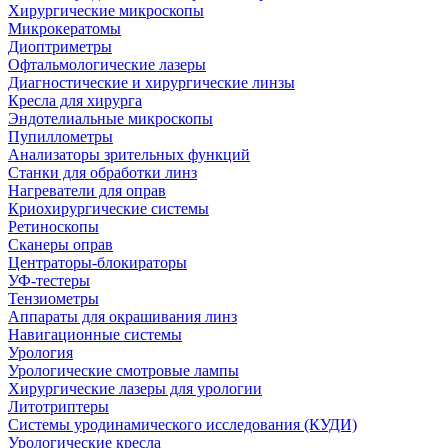
Хирургические микроскопы
Микрокератомы
Диоптриметры
Офтальмологические лазеры
Диагностические и хирургические линзы
Кресла для хирурга
Эндотелиальные микроскопы
Пупиллометры
Анализаторы зрительных функций
Станки для обработки линз
Нагреватели для оправ
Криохирургические системы
Ретиноскопы
Сканеры оправ
Центраторы-блокираторы
УФ-тестеры
Тензиометры
Аппараты для окрашивания линз
Навигационные системы
Урология
Урологические смотровые лампы
Хирургические лазеры для урологии
Литотриптеры
Системы уродинамического исследования (КУДИ)
Урологические кресла