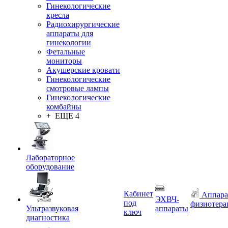
Гинекологические
кресла
Радиохирургические
аппараты для
гинекологии
Фетальные
мониторы
Акушерские кровати
Гинекологические
смотровые лампы
Гинекологические
комбайны
+ ЕЩЕ 4
Лабораторное
оборудование
Кабинет
Аппара
ЭХВЧ-
под
физиотера
Ультразвуковая
аппараты
ключ
диагностика