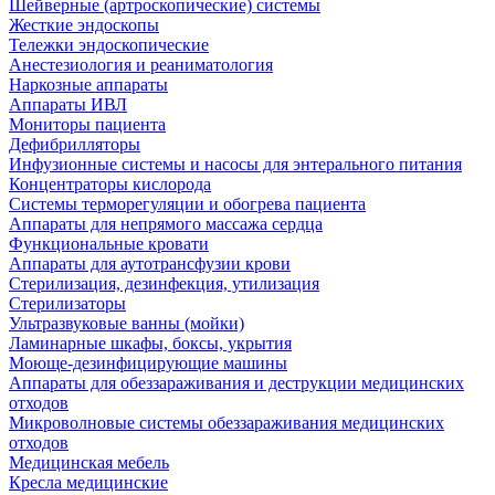
Шейверные (артроскопические) системы
Жесткие эндоскопы
Тележки эндоскопические
Анестезиология и реаниматология
Наркозные аппараты
Аппараты ИВЛ
Мониторы пациента
Дефибрилляторы
Инфузионные системы и насосы для энтерального питания
Концентраторы кислорода
Системы терморегуляции и обогрева пациента
Аппараты для непрямого массажа сердца
Функциональные кровати
Аппараты для аутотрансфузии крови
Стерилизация, дезинфекция, утилизация
Стерилизаторы
Ультразвуковые ванны (мойки)
Ламинарные шкафы, боксы, укрытия
Моюще-дезинфицирующие машины
Аппараты для обеззараживания и деструкции медицинских
отходов
Микроволновые системы обеззараживания медицинских
отходов
Медицинская мебель
Кресла медицинские