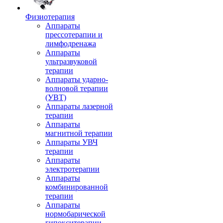
Физиотерапия
Аппараты
прессотерапии и
лимфодренажа
Аппараты
ультразвуковой
терапии
Аппараты ударно-
волновой терапии
(УВТ)
Аппараты лазерной
терапии
Аппараты
магнитной терапии
Аппараты УВЧ
терапии
Аппараты
электротерапии
Аппараты
комбинированной
терапии
Аппараты
нормобарической
гипокситерапии