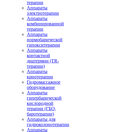
терапии
Аппараты
электротерапии
Аппараты
комбинированной
терапии
Аппараты
нормобарической
гипокситерапии
Аппараты
контактной
диатермии (TR-
терапии)
Аппараты
криотерапии
Гидромассажное
оборудование
Аппараты
гипербарической
кислородной
терапии (ГБО,
баротерапии)
Аппараты для
гидроколонотерапии
Аппараты