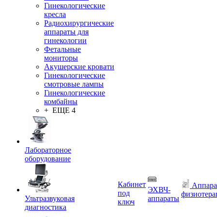
Гинекологические
кресла
Радиохирургические
аппараты для
гинекологии
Фетальные
мониторы
Акушерские кровати
Гинекологические
смотровые лампы
Гинекологические
комбайны
+ ЕЩЕ 4
Лабораторное
оборудование
Кабинет
Аппара
ЭХВЧ-
под
физиотера
Ультразвуковая
аппараты
ключ
диагностика