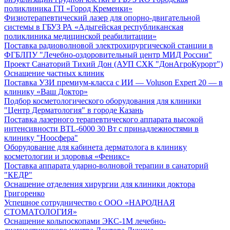
поликлиника ГП «Город Кременки»
Физиотерапевтический лазер для опорно-двигательной
системы в ГБУЗ РА «Адыгейская республиканская
поликлиника медицинской реабилитации»
Поставка радиоволновой электрохирургической станции в
ФГБЛПУ "Лечебно-оздоровительный центр МИД России"
Проект Санаторий Тихий Дон (АУП СХК "ДонАгроКурорт")
Оснащение частных клиник
Поставка УЗИ премиум-класса с ИИ — Voluson Expert 20 — в
клинику «Ваш Доктор»
Подбор косметологического оборудования для клиники
"Центр Дерматология" в городе Казань
Поставка лазерного терапевтического аппарата высокой
интенсивности BTL-6000 30 Вт с принадлежностями в
клинику "Ноосфера"
Оборудование для кабинета дерматолога в клинику
косметологии и здоровья «Феникс»
Поставка аппарата ударно-волновой терапии в санаторий
"КЕДР"
Оснащение отделения хирургии для клиники доктора
Григоренко
Успешное сотрудничество с ООО «НАРОДНАЯ
СТОМАТОЛОГИЯ»
Оснащение кольпоскопами ЭКС-1М лечебно-