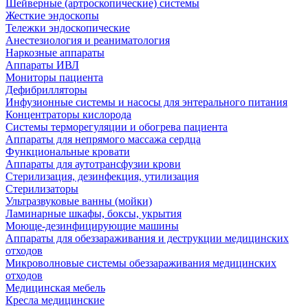
Шейверные (артроскопические) системы
Жесткие эндоскопы
Тележки эндоскопические
Анестезиология и реаниматология
Наркозные аппараты
Аппараты ИВЛ
Мониторы пациента
Дефибрилляторы
Инфузионные системы и насосы для энтерального питания
Концентраторы кислорода
Системы терморегуляции и обогрева пациента
Аппараты для непрямого массажа сердца
Функциональные кровати
Аппараты для аутотрансфузии крови
Стерилизация, дезинфекция, утилизация
Стерилизаторы
Ультразвуковые ванны (мойки)
Ламинарные шкафы, боксы, укрытия
Моюще-дезинфицирующие машины
Аппараты для обеззараживания и деструкции медицинских
отходов
Микроволновые системы обеззараживания медицинских
отходов
Медицинская мебель
Кресла медицинские