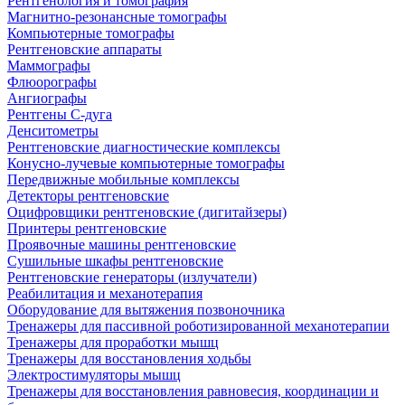
Рентгенология и томография
Магнитно-резонансные томографы
Компьютерные томографы
Рентгеновские аппараты
Маммографы
Флюорографы
Ангиографы
Рентгены С-дуга
Денситометры
Рентгеновские диагностические комплексы
Конусно-лучевые компьютерные томографы
Передвижные мобильные комплексы
Детекторы рентгеновские
Оцифровщики рентгеновские (дигитайзеры)
Принтеры рентгеновские
Проявочные машины рентгеновские
Сушильные шкафы рентгеновские
Рентгеновские генераторы (излучатели)
Реабилитация и механотерапия
Оборудование для вытяжения позвоночника
Тренажеры для пассивной роботизированной механотерапии
Тренажеры для проработки мышц
Тренажеры для восстановления ходьбы
Электростимуляторы мышц
Тренажеры для восстановления равновесия, координации и