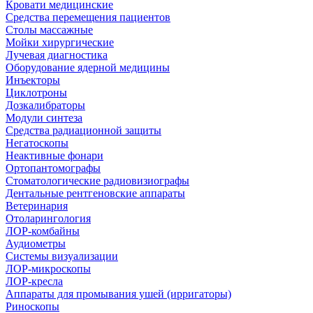
Кровати медицинские
Средства перемещения пациентов
Столы массажные
Мойки хирургические
Лучевая диагностика
Оборудование ядерной медицины
Инъекторы
Циклотроны
Дозкалибраторы
Модули синтеза
Средства радиационной защиты
Негатоскопы
Неактивные фонари
Ортопантомографы
Стоматологические радиовизиографы
Дентальные рентгеновские аппараты
Ветеринария
Отоларингология
ЛОР-комбайны
Аудиометры
Системы визуализации
ЛОР-микроскопы
ЛОР-кресла
Аппараты для промывания ушей (ирригаторы)
Риноскопы