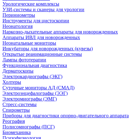
Урологические комплексы
УЗИ-системы и сканеры для урологии
Периниометры
Инструменты для цистоскопии
Неонатология
Наркозно-дыхательные аппараты для новорожденных
Аппараты ИВЛ для новорожденных
Неонатальные мониторы
Инкубаторы для новорожденных (кувезы)
Открытые реанимационные системы
Лампы фототерапии
Функциональная диагностика
Дерматоскопы
Электрокардиографы (ЭКГ)
Холтеры
Суточные мониторы АД (СМАД)
Электроэнцефалографы (ЭЭГ)
Электромиографы (ЭМГ)
Стресс-системы
Спирометры
Приборы для диагностики опорно-двигательного аппарата
Реография
Полисомнографы (ПСГ)
Биомеханика
Психофизиология