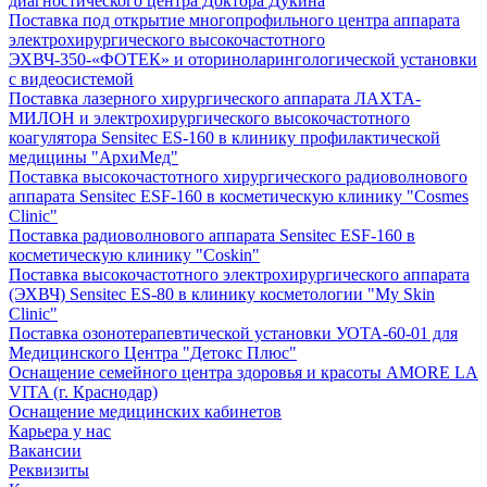
диагностического центра Доктора Дукина
Поставка под открытие многопрофильного центра аппарата
электрохирургического высокочастотного
ЭХВЧ-350-«ФОТЕК» и оториноларингологической установки
с видеосистемой
Поставка лазерного хирургического аппарата ЛАХТА-
МИЛОН и электрохирургического высокочастотного
коагулятора Sensitec ES-160 в клинику профилактической
медицины "АрхиМед"
Поставка высокочастотного хирургического радиоволнового
аппарата Sensitec ESF-160 в косметическую клинику "Cosmes
Clinic"
Поставка радиоволнового аппарата Sensitec ESF-160 в
косметическую клинику "Coskin"
Поставка высокочастотного электрохирургического аппарата
(ЭХВЧ) Sensitec ES-80 в клинику косметологии "My Skin
Clinic"
Поставка озонотерапевтической установки УОТА-60-01 для
Медицинского Центра "Детокс Плюс"
Оснащение семейного центра здоровья и красоты AMORE LA
VITA (г. Краснодар)
Оснащение медицинских кабинетов
Карьера у нас
Вакансии
Реквизиты