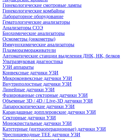
Гинекологические смотровые лампы
Гинекологические комбайны
Лабораторное оборудование
Гематологические анализаторы
Анализаторы СОЭ
Биохимические анализаторы
Осмометры (онкометры)
Иммунохимические анализаторы
Плазморазмораживатели
Автоматические станции выделения ДНК, НК, белков
Ультразвуковая диагностика
УЗИ аппараты
Конвексные датчики УЗИ
Микроконвексные датчики УЗИ
Внутриполостные датчики УЗИ
Линейные датчики УЗИ
Фазированные секторные датчики УЗИ
Объемные 3D / 4D / Live-3D датчики УЗИ
Лапароскопические датчики УЗИ
Карандашные допплеровские датчики УЗИ
Секторные датчики УЗИ
Монокристальные датчики УЗИ
Катетерные (интраоперационные) датчики УЗИ
Чреспищеводные TEE датчики УЗИ