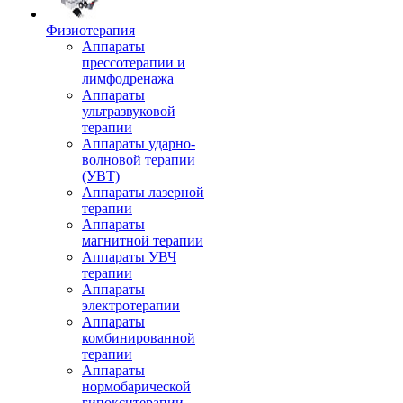
Физиотерапия
Аппараты
прессотерапии и
лимфодренажа
Аппараты
ультразвуковой
терапии
Аппараты ударно-
волновой терапии
(УВТ)
Аппараты лазерной
терапии
Аппараты
магнитной терапии
Аппараты УВЧ
терапии
Аппараты
электротерапии
Аппараты
комбинированной
терапии
Аппараты
нормобарической
гипокситерапии