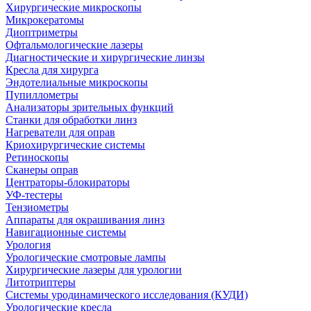
Хирургические микроскопы
Микрокератомы
Диоптриметры
Офтальмологические лазеры
Диагностические и хирургические линзы
Кресла для хирурга
Эндотелиальные микроскопы
Пупиллометры
Анализаторы зрительных функций
Станки для обработки линз
Нагреватели для оправ
Криохирургические системы
Ретиноскопы
Сканеры оправ
Центраторы-блокираторы
УФ-тестеры
Тензиометры
Аппараты для окрашивания линз
Навигационные системы
Урология
Урологические смотровые лампы
Хирургические лазеры для урологии
Литотриптеры
Системы уродинамического исследования (КУДИ)
Урологические кресла