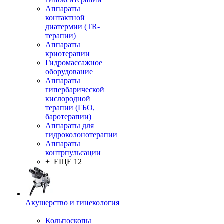
Аппараты
контактной
диатермии (TR-
терапии)
Аппараты
криотерапии
Гидромассажное
оборудование
Аппараты
гипербарической
кислородной
терапии (ГБО,
баротерапии)
Аппараты для
гидроколонотерапии
Аппараты
контрпульсации
+ ЕЩЕ 12
Акушерство и гинекология
Кольпоскопы