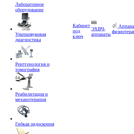
Лабораторное
оборудование
Кабинет
Аппара
ЭХВЧ-
под
физиотера
Ультразвуковая
аппараты
ключ
диагностика
Рентгенология и
томография
Реабилитация и
механотерапия
Гибкая эндоскопия