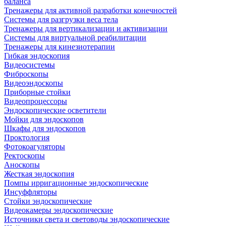
баланса
Тренажеры для активной разработки конечностей
Системы для разгрузки веса тела
Тренажеры для вертикализации и активизации
Системы для виртуальной реабилитации
Тренажеры для кинезиотерапии
Гибкая эндоскопия
Видеосистемы
Фиброскопы
Видеоэндоскопы
Приборные стойки
Видеопроцессоры
Эндоскопические осветители
Мойки для эндоскопов
Шкафы для эндоскопов
Проктология
Фотокоагуляторы
Ректоскопы
Аноскопы
Жесткая эндоскопия
Помпы ирригационные эндоскопические
Инсуффляторы
Стойки эндоскопические
Видеокамеры эндоскопические
Источники света и световоды эндоскопические