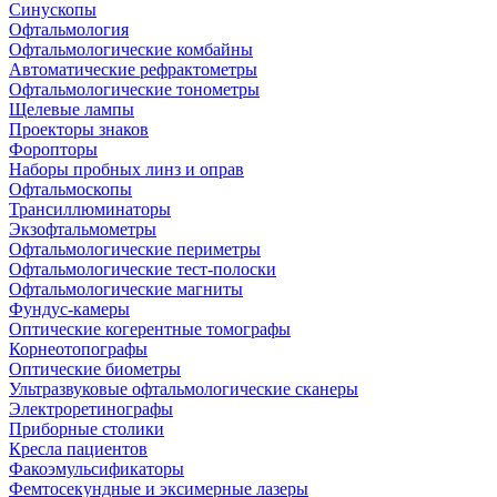
Синускопы
Офтальмология
Офтальмологические комбайны
Автоматические рефрактометры
Офтальмологические тонометры
Щелевые лампы
Проекторы знаков
Форопторы
Наборы пробных линз и оправ
Офтальмоскопы
Трансиллюминаторы
Экзофтальмометры
Офтальмологические периметры
Офтальмологические тест-полоски
Офтальмологические магниты
Фундус-камеры
Оптические когерентные томографы
Корнеотопографы
Оптические биометры
Ультразвуковые офтальмологические сканеры
Электроретинографы
Приборные столики
Кресла пациентов
Факоэмульсификаторы
Фемтосекундные и эксимерные лазеры