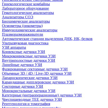
Гинекологические комбайны
Лабораторное оборудование
Гематологические анализаторы
Анализаторы СОЭ
Биохимические анализаторы
Осмометры (онкометры)
Иммунохимические анализаторы
Плазморазмораживатели
Автоматические станции выделения ДНК, НК, белков
Ультразвуковая диагностика
УЗИ аппараты
Конвексные датчики УЗИ
Микроконвексные датчики УЗИ
Внутриполостные датчики УЗИ
Линейные датчики УЗИ
Фазированные секторные датчики УЗИ
Объемные 3D / 4D / Live-3D датчики УЗИ
Лапароскопические датчики УЗИ
Карандашные допплеровские датчики УЗИ
Секторные датчики УЗИ
Монокристальные датчики УЗИ
Катетерные (интраоперационные) датчики УЗИ
Чреспищеводные TEE датчики УЗИ
Рентгенология и томография