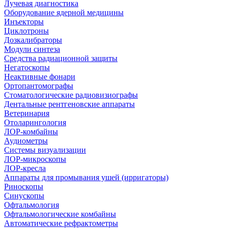
Лучевая диагностика
Оборудование ядерной медицины
Инъекторы
Циклотроны
Дозкалибраторы
Модули синтеза
Средства радиационной защиты
Негатоскопы
Неактивные фонари
Ортопантомографы
Стоматологические радиовизиографы
Дентальные рентгеновские аппараты
Ветеринария
Отоларингология
ЛОР-комбайны
Аудиометры
Системы визуализации
ЛОР-микроскопы
ЛОР-кресла
Аппараты для промывания ушей (ирригаторы)
Риноскопы
Синускопы
Офтальмология
Офтальмологические комбайны
Автоматические рефрактометры