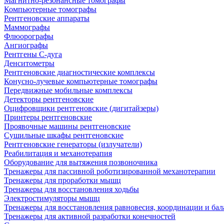
Магнитно-резонансные томографы
Компьютерные томографы
Рентгеновские аппараты
Маммографы
Флюорографы
Ангиографы
Рентгены С-дуга
Денситометры
Рентгеновские диагностические комплексы
Конусно-лучевые компьютерные томографы
Передвижные мобильные комплексы
Детекторы рентгеновские
Оцифровщики рентгеновские (дигитайзеры)
Принтеры рентгеновские
Проявочные машины рентгеновские
Сушильные шкафы рентгеновские
Рентгеновские генераторы (излучатели)
Реабилитация и механотерапия
Оборудование для вытяжения позвоночника
Тренажеры для пассивной роботизированной механотерапии
Тренажеры для проработки мышц
Тренажеры для восстановления ходьбы
Электростимуляторы мышц
Тренажеры для восстановления равновесия, координации и бал
Тренажеры для активной разработки конечностей