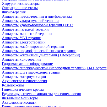
Хирургические лазеры
Операционные столы
Физиотерапия
Аппараты прессотерапии и лимфодренажа
Аппараты ультразвуковой терапии
Аппараты ударно-волновой терапии (УВТ)
Аппараты лазерной терапии
Аппараты магнитной терапии
Аппараты УВЧ терапии
Аппараты электротерапии
Аппараты комбинированной терапии
Аппараты нормобарической гипокситерапии
Аппараты контактной диатермии (TR-терапии)
Аппараты криотерапии
Гидромассажное оборудование
Аппараты гипербарической кислородной терапии (ГБО, бароте
Аппараты для гидроколонотерапии
Аппараты контрпульсации
Акушерство и гинекология
Кольпоскопы
Гинекологические кресла
Радиохирургические аппараты для гинекологии
Фетальные мониторы
Акушерские кровати
Гинекологические смотровые лампы