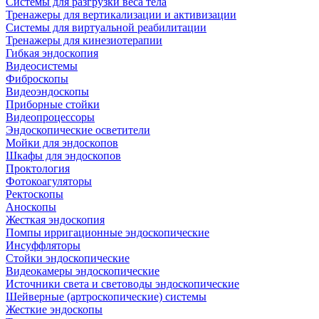
Системы для разгрузки веса тела
Тренажеры для вертикализации и активизации
Системы для виртуальной реабилитации
Тренажеры для кинезиотерапии
Гибкая эндоскопия
Видеосистемы
Фиброскопы
Видеоэндоскопы
Приборные стойки
Видеопроцессоры
Эндоскопические осветители
Мойки для эндоскопов
Шкафы для эндоскопов
Проктология
Фотокоагуляторы
Ректоскопы
Аноскопы
Жесткая эндоскопия
Помпы ирригационные эндоскопические
Инсуффляторы
Стойки эндоскопические
Видеокамеры эндоскопические
Источники света и световоды эндоскопические
Шейверные (артроскопические) системы
Жесткие эндоскопы