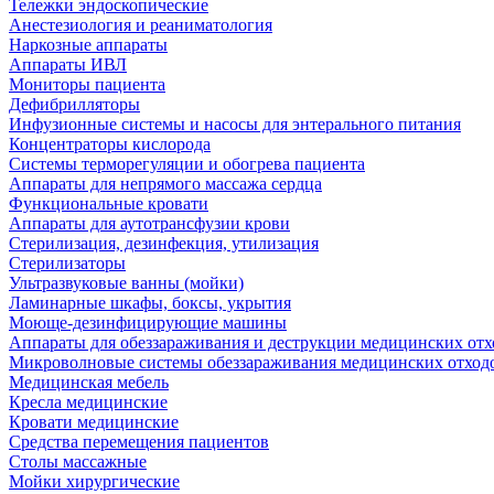
Тележки эндоскопические
Анестезиология и реаниматология
Наркозные аппараты
Аппараты ИВЛ
Мониторы пациента
Дефибрилляторы
Инфузионные системы и насосы для энтерального питания
Концентраторы кислорода
Системы терморегуляции и обогрева пациента
Аппараты для непрямого массажа сердца
Функциональные кровати
Аппараты для аутотрансфузии крови
Стерилизация, дезинфекция, утилизация
Стерилизаторы
Ультразвуковые ванны (мойки)
Ламинарные шкафы, боксы, укрытия
Моюще-дезинфицирующие машины
Аппараты для обеззараживания и деструкции медицинских отх
Микроволновые системы обеззараживания медицинских отход
Медицинская мебель
Кресла медицинские
Кровати медицинские
Средства перемещения пациентов
Столы массажные
Мойки хирургические