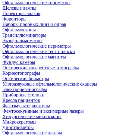
Офтальмологические тонометры
Щелевые лампы
Проекторы знаков
Форопторы
Наборы пробных линз и оправ
Офтальмоскопы
Трансиллюминаторы
Экзофтальмометры
Офтальмологические периметры
Офтальмологические тест-полоски
Офтальмологические магниты
Фундус-камеры
Оптические когерентные томографы
Корнеотопографы
Оптические биометры
Ультразвуковые офтальмологические сканеры
Электроретинографы
Приборные столики
Кресла пациентов
Факоэмульсификаторы
Фемтосекундные и эксимерные лазеры
Хирургические микроскопы
Микрокератомы
Диоптриметры
Офтальмологические лазеры