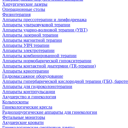
Хирургические лазеры
Операционные столы
Физиотерапия
Аппараты прессотерапии и лимфодренажа
Аппараты ультразвуковой терапии
Аппараты ударно-волновой терапии (УВТ)
Аппараты лазерной терапии
Аппараты магнитной терапии
Аппараты УВЧ терапии
Аппараты электротерапии
Аппараты комбинированной терапии
Аппараты нормобарической гипокситерапии
Аппараты контактной диатермии (TR-терапии)
Аппараты криотерапии
Гидромассажное оборудование
Аппараты гипербарической кислородной терапии (ГБО, бароте
Аппараты для гидроколонотерапии
Аппараты контрпульсации
Акушерство и гинекология
Кольпоскопы
Гинекологические кресла
Радиохирургические аппараты для гинекологии
Фетальные мониторы
Акушерские кровати
Гинекологические смотровые лампы