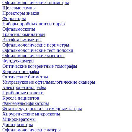
Офтальмологические тонометры
Щелевые лампы
Проекторы знаков
Форопторы
Наборы пробных линз и оправ
Офтальмоскопы
Трансиллюминаторы
Экзофтальмометры
Офтальмологические периметры
Офтальмологические тест-полоски
Офтальмологические магниты
Фундус-камеры
Оптические когерентные томографы
Корнеотопографы
Оптические биометры
Ультразвуковые офтальмологические сканеры
Электроретинографы
Приборные столики
Кресла пациентов
Факоэмульсификаторы
Фемтосекундные и эксимерные лазеры
Хирургические микроскопы
Микрокератомы
Диоптриметры
Офтальмологические лазеры