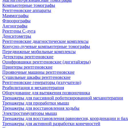
Магнитно-резонансные томографы
Компьютерные томографы
Рентгеновские аппараты
Маммографы
Флюорографы
Ангиографы
Рентгены С-дуга
Денситометры
Рентгеновские диагностические комплексы
Конусно-лучевые компьютерные томографы
Передвижные мобильные комплексы
Детекторы рентгеновские
Оцифровщики рентгеновские (дигитайзеры)
Принтеры рентгеновские
Проявочные машины рентгеновские
Сушильные шкафы рентгеновские
Рентгеновские генераторы (излучатели)
Реабилитация и механотерапия
Оборудование для вытяжения позвоночника
Тренажеры для пассивной роботизированной механотерапии
Тренажеры для проработки мышц
Тренажеры для восстановления ходьбы
Электростимуляторы мышц
Тренажеры для восстановления равновесия, координации и бал
Тренажеры для активной разработки конечностей