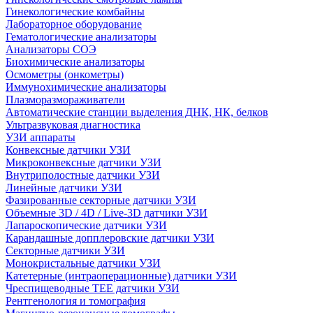
Гинекологические комбайны
Лабораторное оборудование
Гематологические анализаторы
Анализаторы СОЭ
Биохимические анализаторы
Осмометры (онкометры)
Иммунохимические анализаторы
Плазморазмораживатели
Автоматические станции выделения ДНК, НК, белков
Ультразвуковая диагностика
УЗИ аппараты
Конвексные датчики УЗИ
Микроконвексные датчики УЗИ
Внутриполостные датчики УЗИ
Линейные датчики УЗИ
Фазированные секторные датчики УЗИ
Объемные 3D / 4D / Live-3D датчики УЗИ
Лапароскопические датчики УЗИ
Карандашные допплеровские датчики УЗИ
Секторные датчики УЗИ
Монокристальные датчики УЗИ
Катетерные (интраоперационные) датчики УЗИ
Чреспищеводные TEE датчики УЗИ
Рентгенология и томография