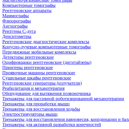
Магнитно-резонансные томографы
Компьютерные томографы
Рентгеновские аппараты
Маммографы
Флюорографы
Ангиографы
Рентгены С-дуга
Денситометры
Рентгеновские диагностические комплексы
Конусно-лучевые компьютерные томографы
Передвижные мобильные комплексы
Детекторы рентгеновские
Оцифровщики рентгеновские (дигитайзеры)
Принтеры рентгеновские
Проявочные машины рентгеновские
Сушильные шкафы рентгеновские
Рентгеновские генераторы (излучатели)
Реабилитация и механотерапия
Оборудование для вытяжения позвоночника
Тренажеры для пассивной роботизированной механотерапии
Тренажеры для проработки мышц
Тренажеры для восстановления ходьбы
Электростимуляторы мышц
Тренажеры для восстановления равновесия, координации и бал
Тренажеры для активной разработки конечностей