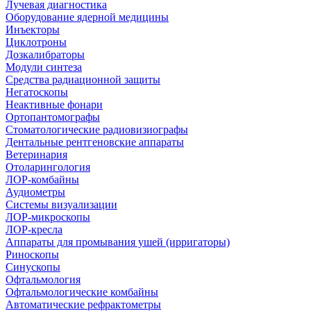
Лучевая диагностика
Оборудование ядерной медицины
Инъекторы
Циклотроны
Дозкалибраторы
Модули синтеза
Средства радиационной защиты
Негатоскопы
Неактивные фонари
Ортопантомографы
Стоматологические радиовизиографы
Дентальные рентгеновские аппараты
Ветеринария
Отоларингология
ЛОР-комбайны
Аудиометры
Системы визуализации
ЛОР-микроскопы
ЛОР-кресла
Аппараты для промывания ушей (ирригаторы)
Риноскопы
Синускопы
Офтальмология
Офтальмологические комбайны
Автоматические рефрактометры