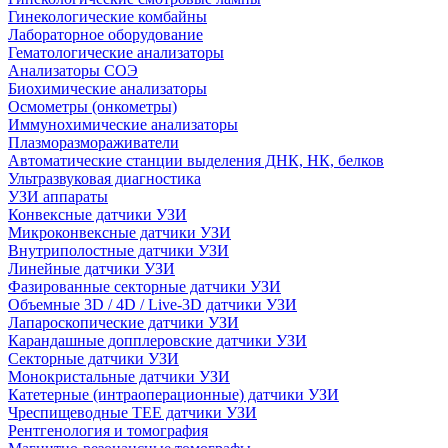
Гинекологические комбайны
Лабораторное оборудование
Гематологические анализаторы
Анализаторы СОЭ
Биохимические анализаторы
Осмометры (онкометры)
Иммунохимические анализаторы
Плазморазмораживатели
Автоматические станции выделения ДНК, НК, белков
Ультразвуковая диагностика
УЗИ аппараты
Конвексные датчики УЗИ
Микроконвексные датчики УЗИ
Внутриполостные датчики УЗИ
Линейные датчики УЗИ
Фазированные секторные датчики УЗИ
Объемные 3D / 4D / Live-3D датчики УЗИ
Лапароскопические датчики УЗИ
Карандашные допплеровские датчики УЗИ
Секторные датчики УЗИ
Монокристальные датчики УЗИ
Катетерные (интраоперационные) датчики УЗИ
Чреспищеводные TEE датчики УЗИ
Рентгенология и томография