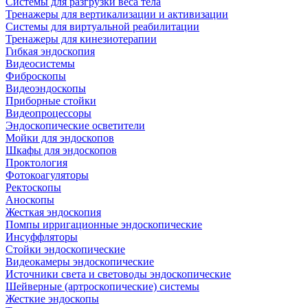
Системы для разгрузки веса тела
Тренажеры для вертикализации и активизации
Системы для виртуальной реабилитации
Тренажеры для кинезиотерапии
Гибкая эндоскопия
Видеосистемы
Фиброскопы
Видеоэндоскопы
Приборные стойки
Видеопроцессоры
Эндоскопические осветители
Мойки для эндоскопов
Шкафы для эндоскопов
Проктология
Фотокоагуляторы
Ректоскопы
Аноскопы
Жесткая эндоскопия
Помпы ирригационные эндоскопические
Инсуффляторы
Стойки эндоскопические
Видеокамеры эндоскопические
Источники света и световоды эндоскопические
Шейверные (артроскопические) системы
Жесткие эндоскопы