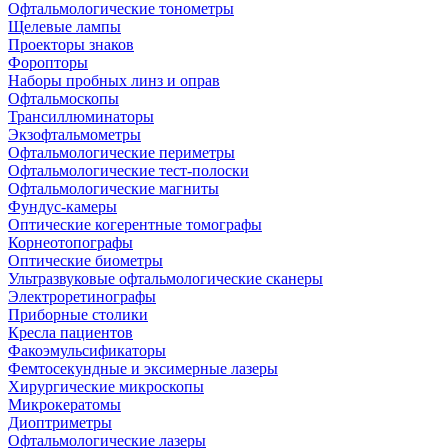
Офтальмологические тонометры
Щелевые лампы
Проекторы знаков
Форопторы
Наборы пробных линз и оправ
Офтальмоскопы
Трансиллюминаторы
Экзофтальмометры
Офтальмологические периметры
Офтальмологические тест-полоски
Офтальмологические магниты
Фундус-камеры
Оптические когерентные томографы
Корнеотопографы
Оптические биометры
Ультразвуковые офтальмологические сканеры
Электроретинографы
Приборные столики
Кресла пациентов
Факоэмульсификаторы
Фемтосекундные и эксимерные лазеры
Хирургические микроскопы
Микрокератомы
Диоптриметры
Офтальмологические лазеры