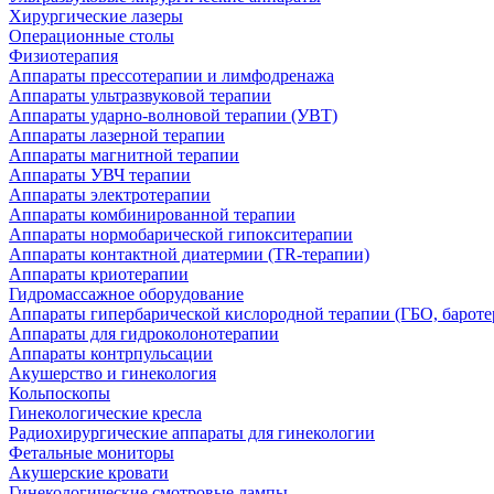
Хирургические лазеры
Операционные столы
Физиотерапия
Аппараты прессотерапии и лимфодренажа
Аппараты ультразвуковой терапии
Аппараты ударно-волновой терапии (УВТ)
Аппараты лазерной терапии
Аппараты магнитной терапии
Аппараты УВЧ терапии
Аппараты электротерапии
Аппараты комбинированной терапии
Аппараты нормобарической гипокситерапии
Аппараты контактной диатермии (TR-терапии)
Аппараты криотерапии
Гидромассажное оборудование
Аппараты гипербарической кислородной терапии (ГБО, бароте
Аппараты для гидроколонотерапии
Аппараты контрпульсации
Акушерство и гинекология
Кольпоскопы
Гинекологические кресла
Радиохирургические аппараты для гинекологии
Фетальные мониторы
Акушерские кровати
Гинекологические смотровые лампы