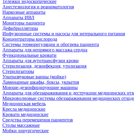
Тележки эндоскопические
Анестезиология и реаниматология
Наркозные аппараты
Аппараты ИВЛ
Мониторы пациента
Дефибрилляторы
Инфузионные системы и насосы для энтерального питания
Концентраторы кислорода
Системы терморегуляции и обогрева пациента
Аппараты для непрямого массажа сердца
Функциональные кровати
Аппараты для аутотрансфузии крови
Стерилизация, дезинфекция, утилизация
Стерилизаторы
Ультразвуковые ванны (мойки)
Ламинарные шкафы, боксы, укрытия
Моюще-дезинфицирующие машины
Аппараты для обеззараживания и деструкции медицинских отх
Микроволновые системы обеззараживания медицинских отход
Медицинская мебель
Кресла медицинские
Кровати медицинские
Средства перемещения пациентов
Столы массажные
Мойки хирургические