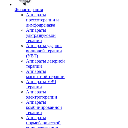
Физиотерапия
Аппараты
прессотерапии и
лимфодренажа
Аппараты
ультразвуковой
терапии
Аппараты ударно-
волновой терапии
(УВТ)
Аппараты лазерной
терапии
Аппараты
магнитной терапии
Аппараты УВЧ
терапии
Аппараты
электротерапии
Аппараты
комбинированной
терапии
Аппараты
нормобарической
гипокситерапии