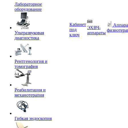
Лабораторное
оборудование
Кабинет
Аппара
ЭХВЧ-
под
физиотера
Ультразвуковая
аппараты
ключ
диагностика
Рентгенология и
томография
Реабилитация и
механотерапия
Гибкая эндоскопия