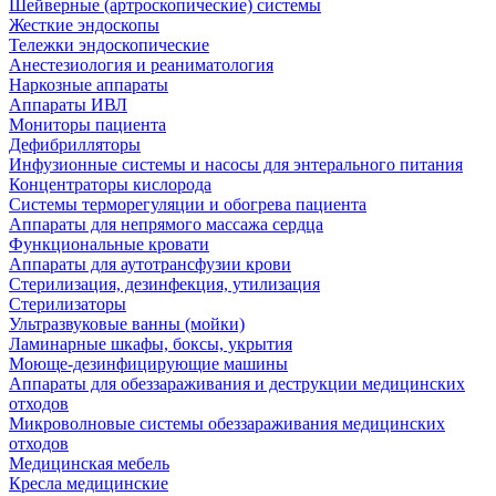
Шейверные (артроскопические) системы
Жесткие эндоскопы
Тележки эндоскопические
Анестезиология и реаниматология
Наркозные аппараты
Аппараты ИВЛ
Мониторы пациента
Дефибрилляторы
Инфузионные системы и насосы для энтерального питания
Концентраторы кислорода
Системы терморегуляции и обогрева пациента
Аппараты для непрямого массажа сердца
Функциональные кровати
Аппараты для аутотрансфузии крови
Стерилизация, дезинфекция, утилизация
Стерилизаторы
Ультразвуковые ванны (мойки)
Ламинарные шкафы, боксы, укрытия
Моюще-дезинфицирующие машины
Аппараты для обеззараживания и деструкции медицинских
отходов
Микроволновые системы обеззараживания медицинских
отходов
Медицинская мебель
Кресла медицинские