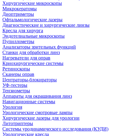
Хирургические микроскопы
Микрокератомы
Диоптриметры
Офтальмологические лазеры
Диагностические и хирургические линзы
Кресла для хирурга
Эндотелиальные микроскопы
Пупиллометры
Анализаторы зрительных функций
Станки для обработки линз
Нагреватели для оправ
Криохирургические системы
Ретиноскопы
Сканеры оправ
Центраторы-блокираторы
УФ-тестеры
Тензиометры
Аппараты для окрашивания линз
Навигационные системы
Урология
Урологические смотровые лампы
Хирургические лазеры для урологии
Литотриптеры
Системы уродинамического исследования (КУДИ)
Урологические кресла