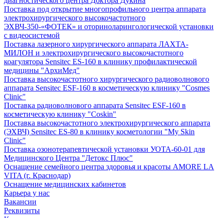
диагностического центра Доктора Дукина
Поставка под открытие многопрофильного центра аппарата
электрохирургического высокочастотного
ЭХВЧ-350-«ФОТЕК» и оториноларингологической установки
с видеосистемой
Поставка лазерного хирургического аппарата ЛАХТА-
МИЛОН и электрохирургического высокочастотного
коагулятора Sensitec ES-160 в клинику профилактической
медицины "АрхиМед"
Поставка высокочастотного хирургического радиоволнового
аппарата Sensitec ESF-160 в косметическую клинику "Cosmes
Clinic"
Поставка радиоволнового аппарата Sensitec ESF-160 в
косметическую клинику "Coskin"
Поставка высокочастотного электрохирургического аппарата
(ЭХВЧ) Sensitec ES-80 в клинику косметологии "My Skin
Clinic"
Поставка озонотерапевтической установки УОТА-60-01 для
Медицинского Центра "Детокс Плюс"
Оснащение семейного центра здоровья и красоты AMORE LA
VITA (г. Краснодар)
Оснащение медицинских кабинетов
Карьера у нас
Вакансии
Реквизиты