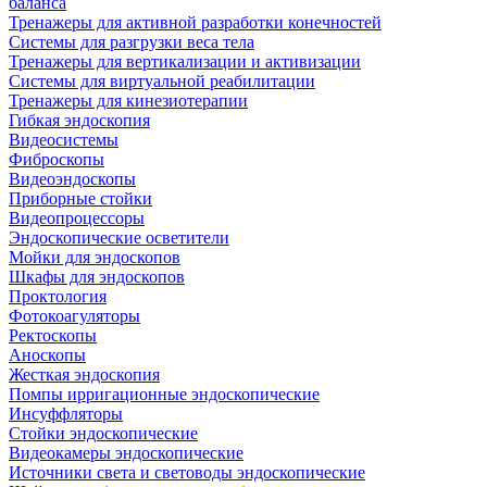
баланса
Тренажеры для активной разработки конечностей
Системы для разгрузки веса тела
Тренажеры для вертикализации и активизации
Системы для виртуальной реабилитации
Тренажеры для кинезиотерапии
Гибкая эндоскопия
Видеосистемы
Фиброскопы
Видеоэндоскопы
Приборные стойки
Видеопроцессоры
Эндоскопические осветители
Мойки для эндоскопов
Шкафы для эндоскопов
Проктология
Фотокоагуляторы
Ректоскопы
Аноскопы
Жесткая эндоскопия
Помпы ирригационные эндоскопические
Инсуффляторы
Стойки эндоскопические
Видеокамеры эндоскопические
Источники света и световоды эндоскопические