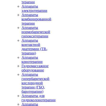
терапии
Аппараты
электротерапии
Аппараты
комбинированной
терапии
Аппараты
нормобарической
гипокситерапии
Аппараты
контактной
диатермии (TR-
терапии)
Аппараты
криотерапии
Гидромассажное
оборудование
Аппараты
гипербарической
кислородной
терапии (ГБО,
баротерапии)
Аппараты для
гидроколонотерапии
Аппараты