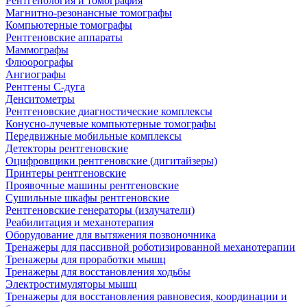
Рентгенология и томография
Магнитно-резонансные томографы
Компьютерные томографы
Рентгеновские аппараты
Маммографы
Флюорографы
Ангиографы
Рентгены С-дуга
Денситометры
Рентгеновские диагностические комплексы
Конусно-лучевые компьютерные томографы
Передвижные мобильные комплексы
Детекторы рентгеновские
Оцифровщики рентгеновские (дигитайзеры)
Принтеры рентгеновские
Проявочные машины рентгеновские
Сушильные шкафы рентгеновские
Рентгеновские генераторы (излучатели)
Реабилитация и механотерапия
Оборудование для вытяжения позвоночника
Тренажеры для пассивной роботизированной механотерапии
Тренажеры для проработки мышц
Тренажеры для восстановления ходьбы
Электростимуляторы мышц
Тренажеры для восстановления равновесия, координации и