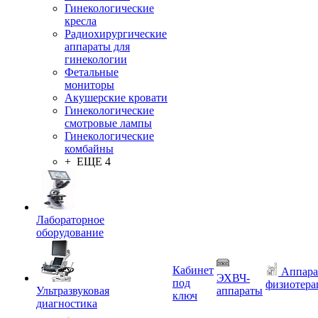
Гинекологические
кресла
Радиохирургические
аппараты для
гинекологии
Фетальные
мониторы
Акушерские кровати
Гинекологические
смотровые лампы
Гинекологические
комбайны
+ ЕЩЕ 4
Лабораторное
оборудование
Кабинет
Аппара
ЭХВЧ-
под
физиотера
Ультразвуковая
аппараты
ключ
диагностика