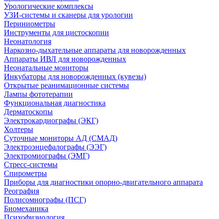
Урологические комплексы
УЗИ-системы и сканеры для урологии
Периниометры
Инструменты для цистоскопии
Неонатология
Наркозно-дыхательные аппараты для новорожденных
Аппараты ИВЛ для новорожденных
Неонатальные мониторы
Инкубаторы для новорожденных (кувезы)
Открытые реанимационные системы
Лампы фототерапии
Функциональная диагностика
Дерматоскопы
Электрокардиографы (ЭКГ)
Холтеры
Суточные мониторы АД (СМАД)
Электроэнцефалографы (ЭЭГ)
Электромиографы (ЭМГ)
Стресс-системы
Спирометры
Приборы для диагностики опорно-двигательного аппарата
Реография
Полисомнографы (ПСГ)
Биомеханика
Психофизиология