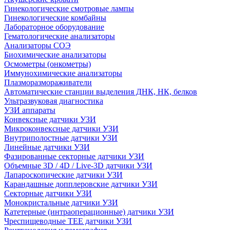
Гинекологические смотровые лампы
Гинекологические комбайны
Лабораторное оборудование
Гематологические анализаторы
Анализаторы СОЭ
Биохимические анализаторы
Осмометры (онкометры)
Иммунохимические анализаторы
Плазморазмораживатели
Автоматические станции выделения ДНК, НК, белков
Ультразвуковая диагностика
УЗИ аппараты
Конвексные датчики УЗИ
Микроконвексные датчики УЗИ
Внутриполостные датчики УЗИ
Линейные датчики УЗИ
Фазированные секторные датчики УЗИ
Объемные 3D / 4D / Live-3D датчики УЗИ
Лапароскопические датчики УЗИ
Карандашные допплеровские датчики УЗИ
Секторные датчики УЗИ
Монокристальные датчики УЗИ
Катетерные (интраоперационные) датчики УЗИ
Чреспищеводные TEE датчики УЗИ