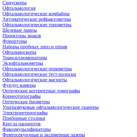
Синускопы
Офтальмология
Офтальмологические комбайны
Автоматические рефрактометры
Офтальмологические тонометры
Щелевые лампы
Проекторы знаков
Форопторы
Наборы пробных линз и оправ
Офтальмоскопы
Трансиллюминаторы
Экзофтальмометры
Офтальмологические периметры
Офтальмологические тест-полоски
Офтальмологические магниты
Фундус-камеры
Оптические когерентные томографы
Корнеотопографы
Оптические биометры
Ультразвуковые офтальмологические сканеры
Электроретинографы
Приборные столики
Кресла пациентов
Факоэмульсификаторы
Фемтосекундные и эксимерные лазеры