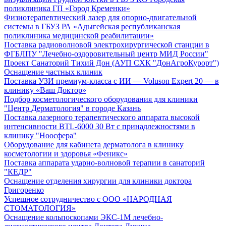
поликлиника ГП «Город Кременки»
Физиотерапевтический лазер для опорно-двигательной
системы в ГБУЗ РА «Адыгейская республиканская
поликлиника медицинской реабилитации»
Поставка радиоволновой электрохирургической станции в
ФГБЛПУ "Лечебно-оздоровительный центр МИД России"
Проект Санаторий Тихий Дон (АУП СХК "ДонАгроКурорт")
Оснащение частных клиник
Поставка УЗИ премиум-класса с ИИ — Voluson Expert 20 — в
клинику «Ваш Доктор»
Подбор косметологического оборудования для клиники
"Центр Дерматология" в городе Казань
Поставка лазерного терапевтического аппарата высокой
интенсивности BTL-6000 30 Вт с принадлежностями в
клинику "Ноосфера"
Оборудование для кабинета дерматолога в клинику
косметологии и здоровья «Феникс»
Поставка аппарата ударно-волновой терапии в санаторий
"КЕДР"
Оснащение отделения хирургии для клиники доктора
Григоренко
Успешное сотрудничество с ООО «НАРОДНАЯ
СТОМАТОЛОГИЯ»
Оснащение кольпоскопами ЭКС-1М лечебно-