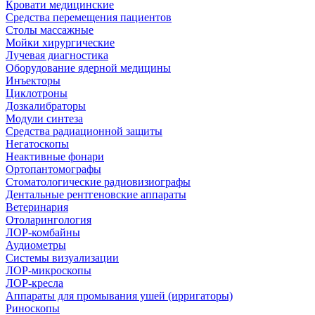
Кровати медицинские
Средства перемещения пациентов
Столы массажные
Мойки хирургические
Лучевая диагностика
Оборудование ядерной медицины
Инъекторы
Циклотроны
Дозкалибраторы
Модули синтеза
Средства радиационной защиты
Негатоскопы
Неактивные фонари
Ортопантомографы
Стоматологические радиовизиографы
Дентальные рентгеновские аппараты
Ветеринария
Отоларингология
ЛОР-комбайны
Аудиометры
Системы визуализации
ЛОР-микроскопы
ЛОР-кресла
Аппараты для промывания ушей (ирригаторы)
Риноскопы