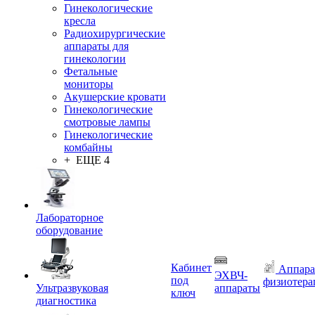
Гинекологические
кресла
Радиохирургические
аппараты для
гинекологии
Фетальные
мониторы
Акушерские кровати
Гинекологические
смотровые лампы
Гинекологические
комбайны
+ ЕЩЕ 4
Лабораторное
оборудование
Кабинет
Аппара
ЭХВЧ-
под
физиотера
Ультразвуковая
аппараты
ключ
диагностика