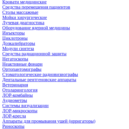
Кровати медицинские
Средства перемещения пациентов
Столы массажные
Мойки хирургические
Лучевая диагностика
Оборудование ядерной медицины
Инъекторы
Циклотроны
Дозкалибраторы
Модули синтеза
Средства радиационной защиты
Негатоскопы
Неактивные фонари
Ортопантомографы
Стоматологические радиовизиографы
Дентальные рентгеновские аппараты
Ветеринария
Отоларингология
ЛОР-комбайны
Аудиометры
Системы визуализации
ЛОР-микроскопы
ЛОР-кресла
Аппараты для промывания ушей (ирригаторы)
Риноскопы