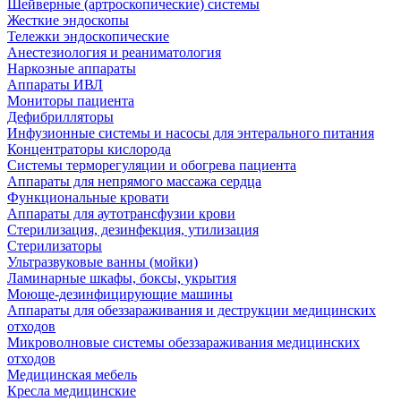
Шейверные (артроскопические) системы
Жесткие эндоскопы
Тележки эндоскопические
Анестезиология и реаниматология
Наркозные аппараты
Аппараты ИВЛ
Мониторы пациента
Дефибрилляторы
Инфузионные системы и насосы для энтерального питания
Концентраторы кислорода
Системы терморегуляции и обогрева пациента
Аппараты для непрямого массажа сердца
Функциональные кровати
Аппараты для аутотрансфузии крови
Стерилизация, дезинфекция, утилизация
Стерилизаторы
Ультразвуковые ванны (мойки)
Ламинарные шкафы, боксы, укрытия
Моюще-дезинфицирующие машины
Аппараты для обеззараживания и деструкции медицинских
отходов
Микроволновые системы обеззараживания медицинских
отходов
Медицинская мебель
Кресла медицинские