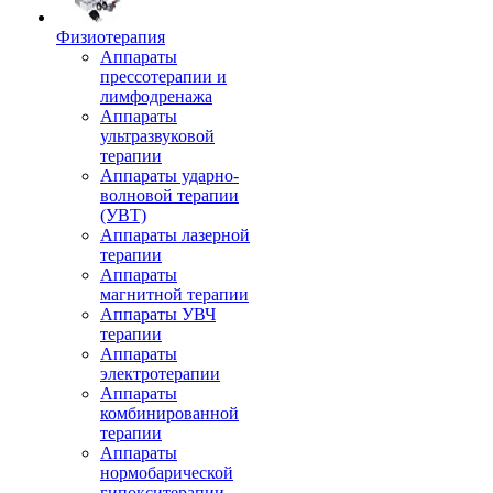
Физиотерапия
Аппараты
прессотерапии и
лимфодренажа
Аппараты
ультразвуковой
терапии
Аппараты ударно-
волновой терапии
(УВТ)
Аппараты лазерной
терапии
Аппараты
магнитной терапии
Аппараты УВЧ
терапии
Аппараты
электротерапии
Аппараты
комбинированной
терапии
Аппараты
нормобарической
гипокситерапии