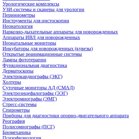
Урологические комплексы
УЗИ-системы и сканеры для урологии
Периниометры
Инструменты для цистоскопии
Неонатология
Наркозно-дыхательные аппараты для новорожденных
Аппараты ИВЛ для новорожденных
Неонатальные мониторы
Инкубаторы для новорожденных (кувезы)
Открытые реанимационные системы
Лампы фототерапии
Функциональная диагностика
Дерматоскопы
Электрокардиографы (ЭКГ)
Холтеры
Суточные мониторы АД (СМАД)
Электроэнцефалографы (ЭЭГ)
Электромиографы (ЭМГ)
Стресс-системы
Спирометры
Приборы для диагностики опорно-двигательного аппарата
Реография
Полисомнографы (ПСГ)
Биомеханика
Психофизиология