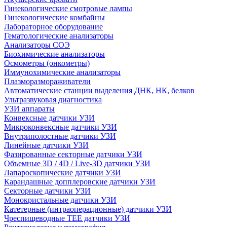
Гинекологические смотровые лампы
Гинекологические комбайны
Лабораторное оборудование
Гематологические анализаторы
Анализаторы СОЭ
Биохимические анализаторы
Осмометры (онкометры)
Иммунохимические анализаторы
Плазморазмораживатели
Автоматические станции выделения ДНК, НК, белков
Ультразвуковая диагностика
УЗИ аппараты
Конвексные датчики УЗИ
Микроконвексные датчики УЗИ
Внутриполостные датчики УЗИ
Линейные датчики УЗИ
Фазированные секторные датчики УЗИ
Объемные 3D / 4D / Live-3D датчики УЗИ
Лапароскопические датчики УЗИ
Карандашные допплеровские датчики УЗИ
Секторные датчики УЗИ
Монокристальные датчики УЗИ
Катетерные (интраоперационные) датчики УЗИ
Чреспищеводные TEE датчики УЗИ