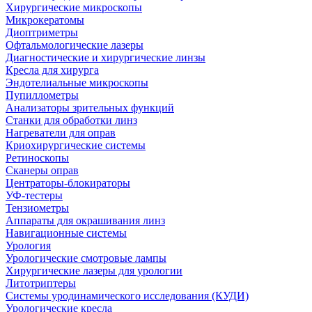
Хирургические микроскопы
Микрокератомы
Диоптриметры
Офтальмологические лазеры
Диагностические и хирургические линзы
Кресла для хирурга
Эндотелиальные микроскопы
Пупиллометры
Анализаторы зрительных функций
Станки для обработки линз
Нагреватели для оправ
Криохирургические системы
Ретиноскопы
Сканеры оправ
Центраторы-блокираторы
УФ-тестеры
Тензиометры
Аппараты для окрашивания линз
Навигационные системы
Урология
Урологические смотровые лампы
Хирургические лазеры для урологии
Литотриптеры
Системы уродинамического исследования (КУДИ)
Урологические кресла