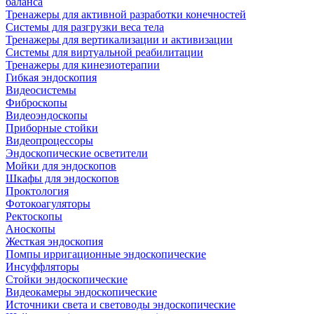
баланса
Тренажеры для активной разработки конечностей
Системы для разгрузки веса тела
Тренажеры для вертикализации и активизации
Системы для виртуальной реабилитации
Тренажеры для кинезиотерапии
Гибкая эндоскопия
Видеосистемы
Фиброскопы
Видеоэндоскопы
Приборные стойки
Видеопроцессоры
Эндоскопические осветители
Мойки для эндоскопов
Шкафы для эндоскопов
Проктология
Фотокоагуляторы
Ректоскопы
Аноскопы
Жесткая эндоскопия
Помпы ирригационные эндоскопические
Инсуффляторы
Стойки эндоскопические
Видеокамеры эндоскопические
Источники света и световоды эндоскопические