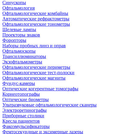
Синускопы
Офтальмология
Офтальмологические комбайны
Автоматические рефрактометры
Офтальмологические тонометры
Щелевые лампы
Проекторы знаков
Форопторы
Наборы пробных линз и оправ
Офтальмоскопы
Трансиллюминаторы
Экзофтальмометры
Офтальмологические периметры
Офтальмологические тест-полоски
Офтальмологические магниты
Фундус-камеры
Оптические когерентные томографы
Корнеотопографы
Оптические биометры
Ультразвуковые офтальмологические сканеры
Электроретинографы
Приборные столики
Кресла пациентов
Факоэмульсификаторы
Фемтосекундные и эксимерные лазеры