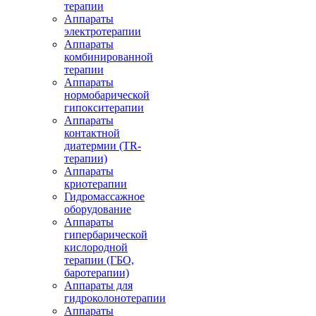
терапии
Аппараты
электротерапии
Аппараты
комбинированной
терапии
Аппараты
нормобарической
гипокситерапии
Аппараты
контактной
диатермии (TR-
терапии)
Аппараты
криотерапии
Гидромассажное
оборудование
Аппараты
гипербарической
кислородной
терапии (ГБО,
баротерапии)
Аппараты для
гидроколонотерапии
Аппараты