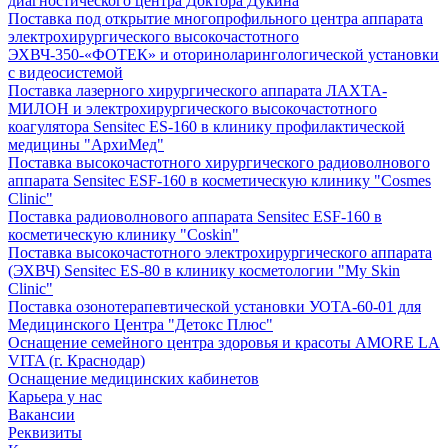
диагностического центра Доктора Дукина
Поставка под открытие многопрофильного центра аппарата
электрохирургического высокочастотного
ЭХВЧ-350-«ФОТЕК» и оториноларингологической установки
с видеосистемой
Поставка лазерного хирургического аппарата ЛАХТА-
МИЛОН и электрохирургического высокочастотного
коагулятора Sensitec ES-160 в клинику профилактической
медицины "АрхиМед"
Поставка высокочастотного хирургического радиоволнового
аппарата Sensitec ESF-160 в косметическую клинику "Cosmes
Clinic"
Поставка радиоволнового аппарата Sensitec ESF-160 в
косметическую клинику "Coskin"
Поставка высокочастотного электрохирургического аппарата
(ЭХВЧ) Sensitec ES-80 в клинику косметологии "My Skin
Clinic"
Поставка озонотерапевтической установки УОТА-60-01 для
Медицинского Центра "Детокс Плюс"
Оснащение семейного центра здоровья и красоты AMORE LA
VITA (г. Краснодар)
Оснащение медицинских кабинетов
Карьера у нас
Вакансии
Реквизиты