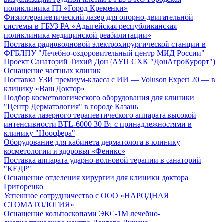
поликлиника ГП «Город Кременки»
Физиотерапевтический лазер для опорно-двигательной
системы в ГБУЗ РА «Адыгейская республиканская
поликлиника медицинской реабилитации»
Поставка радиоволновой электрохирургической станции в
ФГБЛПУ "Лечебно-оздоровительный центр МИД России"
Проект Санаторий Тихий Дон (АУП СХК "ДонАгроКурорт")
Оснащение частных клиник
Поставка УЗИ премиум-класса с ИИ — Voluson Expert 20 — в
клинику «Ваш Доктор»
Подбор косметологического оборудования для клиники
"Центр Дерматология" в городе Казань
Поставка лазерного терапевтического аппарата высокой
интенсивности BTL-6000 30 Вт с принадлежностями в
клинику "Ноосфера"
Оборудование для кабинета дерматолога в клинику
косметологии и здоровья «Феникс»
Поставка аппарата ударно-волновой терапии в санаторий
"КЕДР"
Оснащение отделения хирургии для клиники доктора
Григоренко
Успешное сотрудничество с ООО «НАРОДНАЯ
СТОМАТОЛОГИЯ»
Оснащение кольпоскопами ЭКС-1М лечебно-