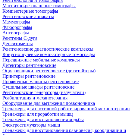
Рентгенология и томография
Магнитно-резонансные томографы
Компьютерные томографы
Рентгеновские аппараты
Маммографы
Флюорографы
Ангиографы
Рентгены С-дуга
Денситометры
Рентгеновские диагностические комплексы
Конусно-лучевые компьютерные томографы
Передвижные мобильные комплексы
Детекторы рентгеновские
Оцифровщики рентгеновские (дигитайзеры)
Принтеры рентгеновские
Проявочные машины рентгеновские
Сушильные шкафы рентгеновские
Рентгеновские генераторы (излучатели)
Реабилитация и механотерапия
Оборудование для вытяжения позвоночника
Тренажеры для пассивной роботизированной механотерапии
Тренажеры для проработки мышц
Тренажеры для восстановления ходьбы
Электростимуляторы мышц
Тренажеры для восстановления равновесия, координации и