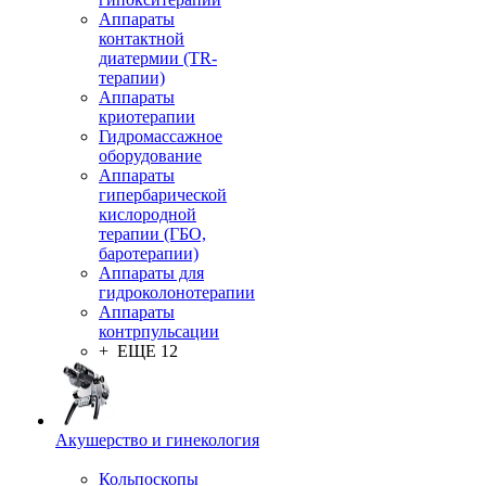
Аппараты
контактной
диатермии (TR-
терапии)
Аппараты
криотерапии
Гидромассажное
оборудование
Аппараты
гипербарической
кислородной
терапии (ГБО,
баротерапии)
Аппараты для
гидроколонотерапии
Аппараты
контрпульсации
+ ЕЩЕ 12
Акушерство и гинекология
Кольпоскопы