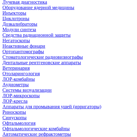
Лучевая диагностика
Оборудование ядерной медицины
Инъекторы
Циклотроны
Дозкалибраторы
Модули синтеза
Средства радиационной защиты
Негатоскопы
Неактивные фонари
Ортопантомографы
Стоматологические радиовизиографы
Дентальные рентгеновские аппараты
Ветеринария
Отоларингология
ЛОР-комбайны
Аудиометры
Системы визуализации
ЛОР-микроскопы
ЛОР-кресла
Аппараты для промывания ушей (ирригаторы)
Риноскопы
Синускопы
Офтальмология
Офтальмологические комбайны
Автоматические рефрактометры