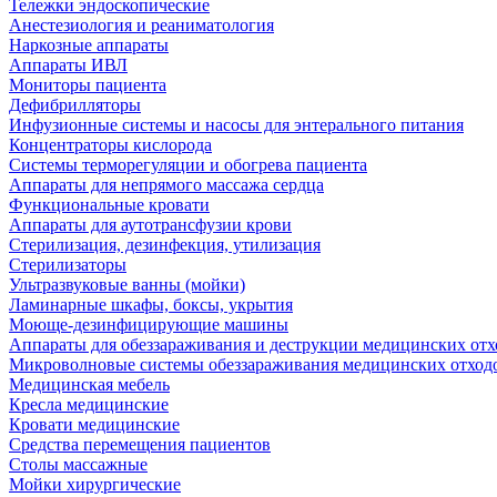
Тележки эндоскопические
Анестезиология и реаниматология
Наркозные аппараты
Аппараты ИВЛ
Мониторы пациента
Дефибрилляторы
Инфузионные системы и насосы для энтерального питания
Концентраторы кислорода
Системы терморегуляции и обогрева пациента
Аппараты для непрямого массажа сердца
Функциональные кровати
Аппараты для аутотрансфузии крови
Стерилизация, дезинфекция, утилизация
Стерилизаторы
Ультразвуковые ванны (мойки)
Ламинарные шкафы, боксы, укрытия
Моюще-дезинфицирующие машины
Аппараты для обеззараживания и деструкции медицинских отх
Микроволновые системы обеззараживания медицинских отход
Медицинская мебель
Кресла медицинские
Кровати медицинские
Средства перемещения пациентов
Столы массажные
Мойки хирургические