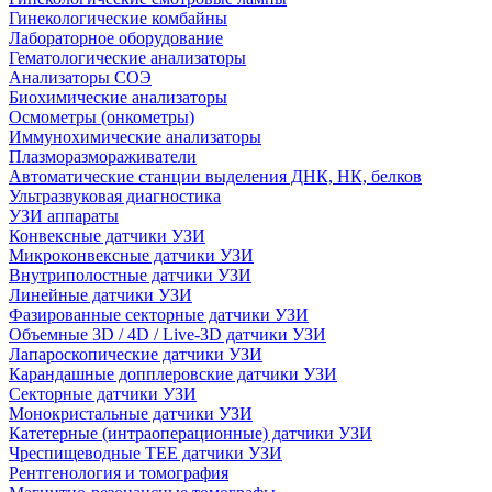
Гинекологические комбайны
Лабораторное оборудование
Гематологические анализаторы
Анализаторы СОЭ
Биохимические анализаторы
Осмометры (онкометры)
Иммунохимические анализаторы
Плазморазмораживатели
Автоматические станции выделения ДНК, НК, белков
Ультразвуковая диагностика
УЗИ аппараты
Конвексные датчики УЗИ
Микроконвексные датчики УЗИ
Внутриполостные датчики УЗИ
Линейные датчики УЗИ
Фазированные секторные датчики УЗИ
Объемные 3D / 4D / Live-3D датчики УЗИ
Лапароскопические датчики УЗИ
Карандашные допплеровские датчики УЗИ
Секторные датчики УЗИ
Монокристальные датчики УЗИ
Катетерные (интраоперационные) датчики УЗИ
Чреспищеводные TEE датчики УЗИ
Рентгенология и томография