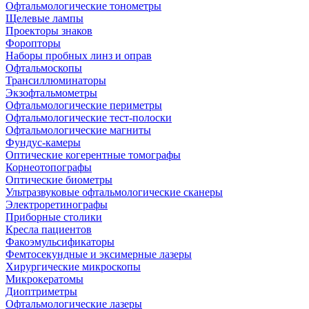
Офтальмологические тонометры
Щелевые лампы
Проекторы знаков
Форопторы
Наборы пробных линз и оправ
Офтальмоскопы
Трансиллюминаторы
Экзофтальмометры
Офтальмологические периметры
Офтальмологические тест-полоски
Офтальмологические магниты
Фундус-камеры
Оптические когерентные томографы
Корнеотопографы
Оптические биометры
Ультразвуковые офтальмологические сканеры
Электроретинографы
Приборные столики
Кресла пациентов
Факоэмульсификаторы
Фемтосекундные и эксимерные лазеры
Хирургические микроскопы
Микрокератомы
Диоптриметры
Офтальмологические лазеры