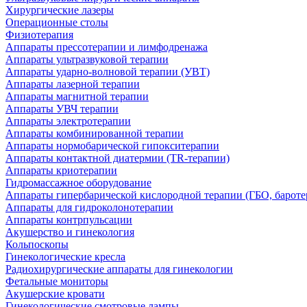
Хирургические лазеры
Операционные столы
Физиотерапия
Аппараты прессотерапии и лимфодренажа
Аппараты ультразвуковой терапии
Аппараты ударно-волновой терапии (УВТ)
Аппараты лазерной терапии
Аппараты магнитной терапии
Аппараты УВЧ терапии
Аппараты электротерапии
Аппараты комбинированной терапии
Аппараты нормобарической гипокситерапии
Аппараты контактной диатермии (TR-терапии)
Аппараты криотерапии
Гидромассажное оборудование
Аппараты гипербарической кислородной терапии (ГБО, бароте
Аппараты для гидроколонотерапии
Аппараты контрпульсации
Акушерство и гинекология
Кольпоскопы
Гинекологические кресла
Радиохирургические аппараты для гинекологии
Фетальные мониторы
Акушерские кровати
Гинекологические смотровые лампы