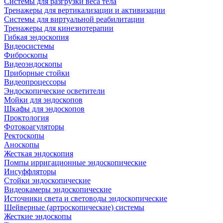
Системы для разгрузки веса тела
Тренажеры для вертикализации и активизации
Системы для виртуальной реабилитации
Тренажеры для кинезиотерапии
Гибкая эндоскопия
Видеосистемы
Фиброскопы
Видеоэндоскопы
Приборные стойки
Видеопроцессоры
Эндоскопические осветители
Мойки для эндоскопов
Шкафы для эндоскопов
Проктология
Фотокоагуляторы
Ректоскопы
Аноскопы
Жесткая эндоскопия
Помпы ирригационные эндоскопические
Инсуффляторы
Стойки эндоскопические
Видеокамеры эндоскопические
Источники света и световоды эндоскопические
Шейверные (артроскопические) системы
Жесткие эндоскопы