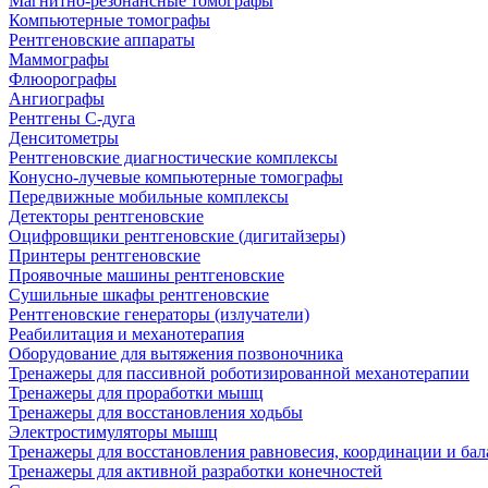
Магнитно-резонансные томографы
Компьютерные томографы
Рентгеновские аппараты
Маммографы
Флюорографы
Ангиографы
Рентгены С-дуга
Денситометры
Рентгеновские диагностические комплексы
Конусно-лучевые компьютерные томографы
Передвижные мобильные комплексы
Детекторы рентгеновские
Оцифровщики рентгеновские (дигитайзеры)
Принтеры рентгеновские
Проявочные машины рентгеновские
Сушильные шкафы рентгеновские
Рентгеновские генераторы (излучатели)
Реабилитация и механотерапия
Оборудование для вытяжения позвоночника
Тренажеры для пассивной роботизированной механотерапии
Тренажеры для проработки мышц
Тренажеры для восстановления ходьбы
Электростимуляторы мышц
Тренажеры для восстановления равновесия, координации и бал
Тренажеры для активной разработки конечностей